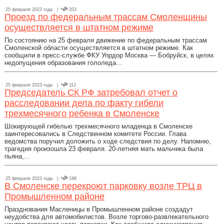
25 февраля 2023 года |
203
Проезд по федеральным трассам Смоленщины
осуществляется в штатном режиме
По состоянию на 25 февраля движение по федеральным трассам
Смоленской области осуществляется в штатном режиме. Как
сообщили в пресс-службе ФКУ Упрдор Москва — Бобруйск, в целях
недопущения образования гололеда...
25 февраля 2023 года |
112
Председатель СК РФ затребовал отчет о
расследовании дела по факту гибели
трехмесячного ребенка в Смоленске
Шокирующей гибелью трехмесячного младенца в Смоленске
заинтересовались в Следственном комитете России. Глава
ведомства поручил доложить о ходе следствия по делу. Напомню,
трагедия произошла 23 февраля. 20-летняя мать мальчика была
пьяна,...
25 февраля 2023 года |
188
В Смоленске перекроют парковку возле ТРЦ в
Промышленном районе
Празднования Масленицы в Промышленном районе создадут
неудобства для автомобилистов. Возле торгово-развлекательного