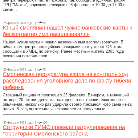
центра перекроют часть парковки. Как сообщила администрация
ТРЦ "Макси", парковку перекроют 26 февраля с 10.00 до 17.00 в
связи...
25 февраля 2023 года |
55
Юный смолянин нашел чужие банковские карты и
бесконтактно ими расплачивался
Нашел чужие карты и решил незаконно ими воспользоваться. В
областном центре полицейские раскрыли кражу денег. Об этом
сообщили в УМВД по региону. Ранее местный житель 2003 года
рождения потерял свои...
25 февраля 2023 года |
70
Смоленская прокуратура взяла на контроль ход
расследования уголовного дела по факту гибели
ребенка
Страшный инцидент произошел 23 февраля. Вечером, в минувший
четверг, 20-летняя девушка, находясь в состоянии алкогольного
опьянения, несколько раз ударила своего трехмесячного сына из-за
плача. В результате малыш скончался от полученных...
25 февраля 2023 года |
106
Сотрудники ГИМС провели патрулирование на
территории Смоленского района