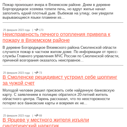
Пожар произошел вчера в Вяземском районе. Днем в деревне
Боргородицкое хозяева топили печь, но вдруг жилье начал
заполнять едкий плотный дым. Выбежав на улицу, они увидели
вырывающиеся языки пламени из...
25 февраля 2023 года |
173
Неисправность печного отопления привела к
пожару в Вяземском районе
В деревне Богородицкое Вяземского района Смоленской области
случился пожар в частном жилом доме. По информации от пресс-
службы Главного управления МЧС России по Смоленской области,
причиной возгорания оказалось неисправное...
25 февраля 2023 года |
73
В Смоленске рецидивист устроил себе шоппинг
за чужой счет
Молодой человек решил присвоить себе найденную банковскую
карту. С заявлением в полицию обратился 20-летний житель
областного центра. Парень рассказал, что по неосторожности
потерял все банковские карты и вовремя их не...
25 февраля 2023 года |
69
В Ярцеве у местного жителя изъяли
синтетический наркотик