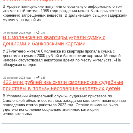
В Ярцеве полицейские получили оперативную информацию о том,
что местный житель 1985 года рождения может быть причастен к
хранению запрещенных веществ. В дальнейшем сыщики задержали
мужчину на одной из...
25 февраля 2023 года |
224
В Смоленске из квартиры украли сумку с
деньгами и банковскими картами
У 27-летнего жителя Смоленска из квартиры пропала сумка с
деньгами в сумме 2000 рублей и банковскими картами. Молодой
человек отсутствовал некоторое время по месту жительств. «Не
обнаружив следов...
25 февраля 2023 года |
138
432 млн рублей взыскали смоленские судебные
приставы в пользу несовершеннолетних детей
В Управлении Федеральной службы судебных приставов по
Смоленской области состоялось заседание коллегии, посвященное
подведению итогов работы за 2022 год. Особое внимание было
уделено исполнению социально значимых категорий
исполнительных...