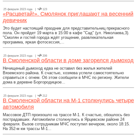
25 февраля 2023 года |
123
«Расцветай!». Смолянок приглашают на весенний
девичник
Это будет настоящий праздник для представительниц прекрасного
пола. Он пройдет 19 марта в 15:00 в кафе "Сад" (ул. Николаева,3).
"Смолян и гостей города ждёт угощение, развлекательная
программа, яркая фотосессия,...
25 февраля 2023 года |
206
В Смоленской области в доме загорелся дымоход
Нечищеный дымоход едва не оставил без жилья жителей
Вяземского района. К счастью, хозяева успели самостоятельно
справиться с огнем. Об этом сообщили в МЧС по региону. Жители
дома в деревне Боргородицкое...
25 февраля 2023 года |
212
В Смоленской области на М-1 столкнулись четыре
автомобиля
Массовое ДТП произошло на трассе М-1. К счастью, обошлось без
пострадавших. Автомобили столкнулись в Ярцевском районе 24
февраля. Вызов сотрудникам МЧС поступил вечером, около 18:15.
На 352-м км трассы М-1...