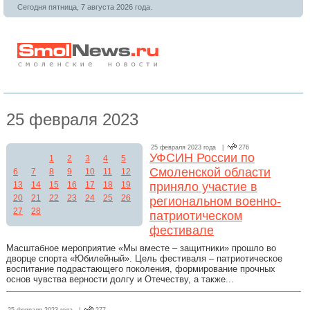
Сегодня пятница, 7 августа 2026 года.
25 февраля 2023
25 февраля 2023 года |
276
УФСИН России по
1
2
3
4
5
Смоленской области
6
7
8
9
10
11
12
13
14
15
16
17
18
19
приняло участие в
20
21
22
23
24
25
26
региональном военно-
27
28
патриотическом
фестивале
Масштабное мероприятие «Мы вместе – защитники» прошло во
дворце спорта «Юбилейный». Цель фестиваля – патриотическое
воспитание подрастающего поколения, формирование прочных
основ чувства верности долгу и Отечеству, а также...