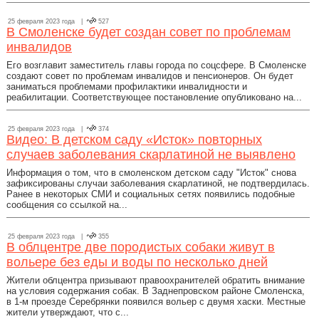
25 февраля 2023 года |
527
В Смоленске будет создан совет по проблемам
инвалидов
Его возглавит заместитель главы города по соцсфере. В Смоленске
создают совет по проблемам инвалидов и пенсионеров. Он будет
заниматься проблемами профилактики инвалидности и
реабилитации. Соответствующее постановление опубликовано на...
25 февраля 2023 года |
374
Видео: В детском саду «Исток» повторных
случаев заболевания скарлатиной не выявлено
Информация о том, что в смоленском детском саду "Исток" снова
зафиксированы случаи заболевания скарлатиной, не подтвердилась.
Ранее в некоторых СМИ и социальных сетях появились подобные
сообщения со ссылкой на...
25 февраля 2023 года |
355
В облцентре две породистых собаки живут в
вольере без еды и воды по несколько дней
Жители облцентра призывают правоохранителей обратить внимание
на условия содержания собак. В Заднепровском районе Смоленска,
в 1-м проезде Серебрянки появился вольер с двумя хаски. Местные
жители утверждают, что с...