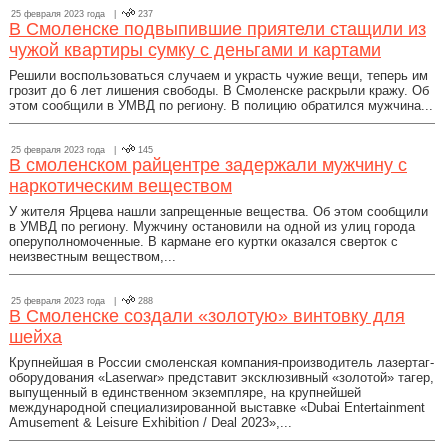
25 февраля 2023 года |
237
В Смоленске подвыпившие приятели стащили из
чужой квартиры сумку с деньгами и картами
Решили воспользоваться случаем и украсть чужие вещи, теперь им
грозит до 6 лет лишения свободы. В Смоленске раскрыли кражу. Об
этом сообщили в УМВД по региону. В полицию обратился мужчина...
25 февраля 2023 года |
145
В смоленском райцентре задержали мужчину с
наркотическим веществом
У жителя Ярцева нашли запрещенные вещества. Об этом сообщили
в УМВД по региону. Мужчину остановили на одной из улиц города
оперуполномоченные. В кармане его куртки оказался сверток с
неизвестным веществом,...
25 февраля 2023 года |
288
В Смоленске создали «золотую» винтовку для
шейха
Крупнейшая в России смоленская компания-производитель лазертаг-
оборудования «Laserwar» представит эксклюзивный «золотой» тагер,
выпущенный в единственном экземпляре, на крупнейшей
международной специализированной выставке «Dubai Entertainment
Amusement & Leisure Exhibition / Deal 2023»,...