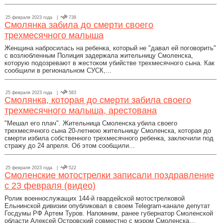
25 февраля 2023 года |
738
Смолянка забила до смерти своего
трехмесячного малыша
Женщина набросилась на ребенка, который не "давал ей поговорить"
с возлюбленным Полиция задержала жительницу Смоленска,
которую подозревают в жестоком убийстве трехмесячного сына. Как
сообщили в региональном СУСК,...
25 февраля 2023 года |
583
Смолянка, которая до смерти забила своего
трехмесячного малыша, арестована
"Мешал его плач". Жительница Смоленска убила своего
трехмесячного сына 20-летнюю жительницу Смоленска, которая до
смерти избила собственного трехмесячного ребенка, заключили под
стражу до 24 апреля. Об этом сообщили...
25 февраля 2023 года |
522
Смоленские мотострелки записали поздравление
с 23 февраля (видео)
Ролик военнослужащих 144-й гвардейской мотострелковой
Ельнинской дивизии опубликовал в своем Telegram-канале депутат
Госдумы РФ Артем Туров. Напомним, ранее губернатор Смоленской
области Алексей Островский совместно с мэром Смоленска...