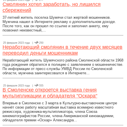
25 февраля 2023 года |
277
Смолянин хотел заработать, но лишился
сбережений
37-летний житель поселка Шумячи стал жертвой мошенников.
Мужчина нашел в Интернете рекламу о дополнительном доходе.
После того, как он прошел по ссылке и заполнил анкету, ему
позвонил неизвестный,...
25 февраля 2023 года |
250
Неработающий смолянин в течение двух месяцев
переводил деньги мошенникам
Неработающий житель Шумячского района Смоленской области 1968
года рождения обратился в полицию с заявлением о мошенничестве.
По информации от пресс-службы УМВД России по Смоленской
области, мужчина заинтересовался в Интернете...
25 февраля 2023 года |
555
В Смоленске откроется выставка гения
мультипликации и обладателя "Оскара"
Впервые в Смоленске с 3 марта в Культурно-выставочном центре
начнёт свою работу масштабная выставка всемирно известного
режиссера, художника-мультипликатора, члена Союза
кинематографистов России, члена Американской киноакадемии,
обладателя премии «Оскар» Александра...