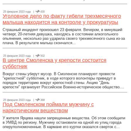
25 февраля 2023 года |
430
Уголовное дело по факту гибели трехмесячного
малыша находится на контроле у прокуратуры
Страшный инцидент произошел 23 февраля. Вечером, в минувший
четверг, 20-летняя девушка, находясь в состоянии алкогольного
опьянения, несколько раз ударила своего трехмесячного сына из-за
плача. В результате малыш скончался...
25 февраля 2023 года |
502
В центре Смоленска у крепости состоится
субботник
Вокруг стены уберут мусор. В Смоленске планируют провести
"крепостной" субботник, в ходе которого волонтеры приведут в
порядок территорию вокруг крепостной стены. Акцию "День
крепости" организует Российское Военно-историческое общество....
25 февраля 2023 года |
368
Под Смоленском поймали мужчину с
наркотическим веществом
У жителя Ярцева нашли запрещенные вещества. Об этом сообщили
в УМВД по региону. Мужчину остановили на одной из улиц города
оперуполномоченные. В кармане его куртки оказался сверток с...