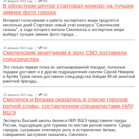
25 февраля 2023 года |
854
В областном центре стартовал конкурс на лучшее
зимнее фото города
Интернет-голосование и работа экспертного жюри продлятся
несколько дней Стартовал новый этап конкурса "Смоленские
сезоны", в ходе которого жители Смоленска и экспертное жюри
выберут лучшее зимнее фото города....
25 февраля 2023 года |
642
Смоленским зенитчикам в зону СВО доставили
спецсредства
Это только первая точка их запланированной поездки, полезные
подарки доставят и в другие подразделения смолян Сергей Неверов
и Артём Туров лично доставили спецсредства бойцам 49-ой зенитной
ракетной бригады,...
25 февраля 2023 года |
700
Смоленск и Вязьма оказались в списке городов
ратной славы, составленном специалистами НИУ
ВШЭ
Эксперты Высшей школы бизнеса НИУ ВШЭ представили города
России, подходящие для туризма по местам ратной памяти. Среди
городов, сыгравших ключевую роль в исторических битвах,
совершенно заслужено оказались Смоленск...