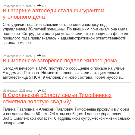
25 февраля 2023 года |
179
В Гагарине автоледи стала фигурантом
уголовного дела
Сотрудники Госавтоинспекции остановили иномарку под
управлением 30-летней женщины. По внешним признакам она была
подшофе. Сотрудники полиции установили, что женщина в феврале
прошлого года привлекалась к административной ответственности
за аналогичное...
25 февраля 2023 года |
190
В Смоленске загорелся подвал жилого дома
Сегодня вечером в МЧС поступило сообщение о пожаре на улице
Академика Петрова. На место вызова выехали автоцистерны и
автолестница 5 ПСЧ, 9 человек личного состава. Горел мусор в...
25 февраля 2023 года |
210
В Смоленской области семья Тимофеевых
отметила золотую свадьбу
Галина Павловна и Алексей Павлович Тимофеевы прожили в любви
и согласии более 50 лет. Об этом сообщает Главное управление
ЗАГС Смоленской области. С годовщиной супружеской жизни семью
поздравили...