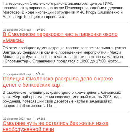
На территории Смоленского района инспекторы центра ГИМС
провели патрулирование на озере Пенеснарь и водоёме в деревне
Моготово. В ходе инспекции сотрудники МЧС Игорь Самойленко и
Александр Терещенков провели с...
25 февраля 2023 года |
199
В Смоленске перекроют часть парковки около
«Макси»
Об этом сообщает администрация торгово-развлекательного центра.
Завтра, 26 февраля, в связи с проведением мероприятия «Макси
Масленица» будет перекрыта часть парковки со стороны магазина
«Спортмастер». Ограничения продлятся с 10:00 до 17:00. Фото:...
25 февраля 2023 года |
59
Полиция Смоленска раскрыла дело о краже
денег с банковских карт
В Смоленске полиция раскрыло дело о краже денег с банковских
карт. Жертвой преступления оказался местный житель 2003 года
рождения, потерявший свои дебетовые карты и забывший их
вовремя заблокировать. По...
25 февраля 2023 года |
168
Смоляне чуть не остались без жилья из-за
необслуженной печи