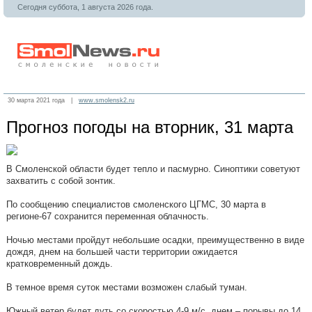
Сегодня суббота, 1 августа 2026 года.
30 марта 2021 года |
www.smolensk2.ru
Прогноз погоды на вторник, 31 марта
В Смоленской области будет тепло и пасмурно. Синоптики советуют
захватить с собой зонтик.
По сообщению специалистов смоленского ЦГМС, 30 марта в
регионе-67 сохранится переменная облачность.
Ночью местами пройдут небольшие осадки, преимущественно в виде
дождя, днем на большей части территории ожидается
кратковременный дождь.
В темное время суток местами возможен слабый туман.
Южный ветер будет дуть со скоростью 4-9 м/с, днем – порывы до 14