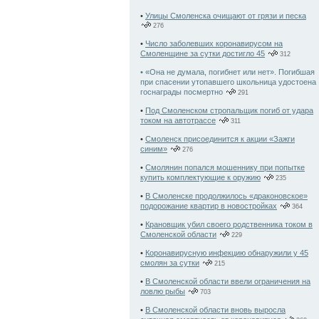
•
Улицы Смоленска очищают от грязи и песка
276
•
Число заболевших коронавирусом на
Смоленщине за сутки достигло 45
312
• «Она не думала, погибнет или нет». Погибшая
при спасении утопавшего школьница удостоена
госнаграды посмертно
291
•
Под Смоленском стропальщик погиб от удара
током на автотрассе
311
•
Смоленск присоединится к акции «Зажги
синим»
276
•
Смолянин попался мошеннику при попытке
купить комплектующие к оружию
235
•
В Смоленске продолжилось «драконовское»
подорожание квартир в новостройках
364
•
Крановщик убил своего родственника током в
Смоленской области
229
•
Коронавирусную инфекцию обнаружили у 45
смолян за сутки
215
•
В Смоленской области ввели ограничения на
ловлю рыбы
703
•
В Смоленской области вновь выросла