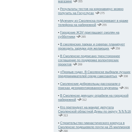
магазине
355
•
Результаты тестов на коронавирус можно
получить на Госуслугах
275
•
Мужчину из Смоленска подозревают в краже
телефона на набережной
255
•
Городские ЖЭУ приглашают смолян на
субботники
265
•
В смоленских парках и скверах планируют
проводить зарядки для желающих
259
•
В Смоленске подписано трехстороннее
соглашение по поддержке волонтерских
проектов
269
•
«Прорыв года». В Смоленске выбрали лучших
предпринимателей среди самозанятых
338
•
Смоленские добровольцы рассказали о
поисках дезориентированного мужчины
291
•
В Смоленске девушку ограбили на городской
набережной
312
•
Кто претендует на мандат депутата
Смоленской областной Думы по округу ЂЂЂ16
313
•
Строительство гимнастического корпуса в
Смоленске подешевело почти на 25 миллионов
290