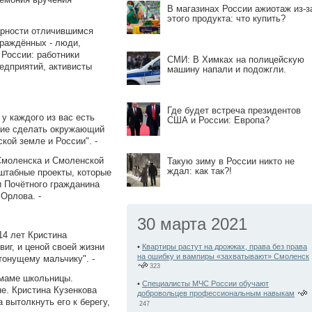
В магазинах России ажиотаж из-з
этого продукта: что купить?
арности отличившимся
граждённых - люди,
 России: работники
СМИ: В Химках на полицейскую
едприятий, активисты
машину напали и подожгли.
Где будет встреча президентов
у каждого из вас есть
США и России: Европа?
ение сделать окружающий
кой земле и России". -
Смоленска и Смоленской
Такую зиму в России никто не
ждал: как так?!
штабные проекты, которые
и Почётного гражданина
Орлова. -
30 марта 2021
14 лет Кристина
иг, и ценой своей жизни
•
Квартиры растут на дрожжах, права без права
на ошибку и вампиры «захватывают» Смоленск
тонущему мальчику". -
323
 маме школьницы.
•
Специалисты МЧС России обучают
е. Кристина Кузенкова
добровольцев профессиональным навыкам
 вытолкнуть его к берегу,
247