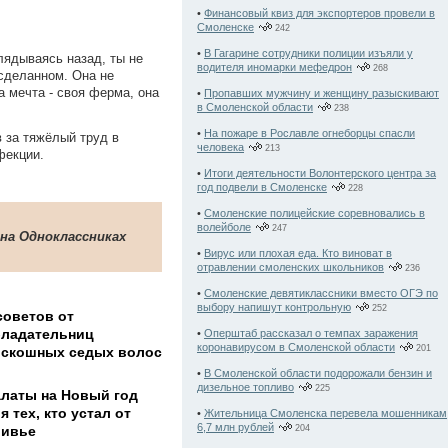
•
Финансовый квиз для экспортеров провели в
Смоленске
242
•
В Гагарине сотрудники полиции изъяли у
глядываясь назад, ты не
водителя иномарки мефедрон
268
 сделанном. Она не
а мечта - своя ферма, она
•
Пропавших мужчину и женщину разыскивают
в Смоленской области
238
•
На пожаре в Рославле огнеборцы спасли
 за тяжёлый труд в
человека
213
фекции.
•
Итоги деятельности Волонтерского центра за
год подвели в Смоленске
228
•
Смоленские полицейские соревновались в
волейболе
247
 на Одноклассниках
•
Вирус или плохая еда. Кто виноват в
отравлении смоленских школьников
236
•
Смоленские девятиклассники вместо ОГЭ по
выбору напишут контрольную
252
советов от
ладательниц
•
Оперштаб рассказал о темпах заражения
коронавирусом в Смоленской области
201
скошных седых волос
•
В Смоленской области подорожали бензин и
дизельное топливо
225
латы на Новый год
я тех, кто устал от
•
Жительница Смоленска перевела мошенникам
6,7 млн рублей
ливье
204