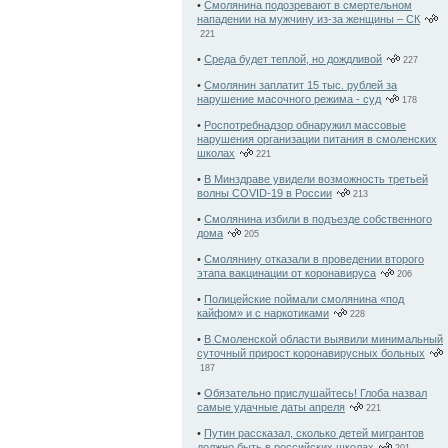
•
Смолянина подозревают в смертельном
нападении на мужчину из-за женщины – СК
221
•
Среда будет теплой, но дождливой
227
•
Смолянин заплатит 15 тыс. рублей за
нарушение масочного режима - суд
178
•
Роспотребнадзор обнаружил массовые
нарушения организации питания в смоленских
школах
221
•
В Минздраве увидели возможность третьей
волны COVID-19 в России
213
•
Смолянина избили в подъезде собственного
дома
205
•
Смолянину отказали в проведении второго
этапа вакцинации от коронавируса
206
•
Полицейские поймали смолянина «под
кайфом» и с наркотиками
228
•
В Смоленской области выявили минимальный
суточный прирост коронавирусных больных
187
•
Обязательно прислушайтесь! Глоба назвал
самые удачные даты апреля
221
•
Путин рассказал, сколько детей мигрантов
должно быть в российских школах