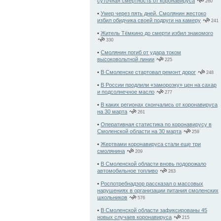
суточная смертность от коронавируса
260
•
Умер через пять дней. Смолянин жестоко
избил обидчика своей подруги на камеру
241
•
Житель Тёмкино до смерти избил знакомого
330
•
Смолянин погиб от удара током
высоковольтной линии
225
•
В Смоленске стартовал ремонт дорог
248
•
В России продлили «заморозку» цен на сахар
и подсолнечное масло
277
•
В каких регионах скончались от коронавируса
на 30 марта
261
•
Оперативная статистика по коронавирусу в
Смоленской области на 30 марта
259
•
Жертвами коронавируса стали еще три
смолянина
209
•
В Смоленской области вновь подорожало
автомобильное топливо
263
•
Роспотребнадзор рассказал о массовых
нарушениях в организации питания смоленских
школьников
576
•
В Смоленской области зафиксированы 45
новых случаев коронавируса
215