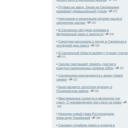
201
•
Путёвка на завод. Зачем на Смоленщине
развивают промышленный туризм
255
•
Нарушения в организации питания нашли в
смоленских школах
233
•
В Смоленске обсудили поправки в
федеральный закон о занятости
308
•
Синоптики рассказали о погоде в Смоленске в
последний день марта
300
•
В Смоленской области выберут лучших чтецов
271
•
Смолян приглашают принять участие в
конкурсе национальных роликов «МЫ»
287
•
Смоленщина присоединится к акции «Зажги
синим»
322
•
Быки насмерть затоптали мужчину в
Починковском районе
282
•
Максимальные скорости и автоматом «не
сдал». О нововведениях при сдаче на права
296
•
Назначен новый глава Ростехнадзора
Александр Трембицкий
388
•
Смолянку ограбили прямо в очереди в