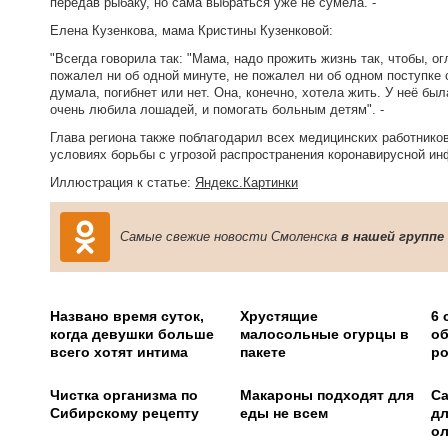
передав рыбаку, но сама выбраться уже не сумела. -
Елена Кузенкова, мама Кристины Кузенковой:
"Всегда говорила так: "Мама, надо прожить жизнь так, чтобы, о
пожалел ни об одной минуте, не пожалел ни об одном поступке
думала, погибнет или нет. Она, конечно, хотела жить. У неё был
очень любила лошадей, и помогать больным детям". -
Глава региона также поблагодарил всех медицинских работников
условиях борьбы с угрозой распространения коронавирусной ин
Иллюстрация к статье:
Яндекс.Картинки
Самые свежие новости Смоленска
в нашей группе
Названо время суток,
Хрустящие
6 
когда девушки больше
малосольные огурцы в
об
всего хотят интима
пакете
ро
Чистка организма по
Макароны подходят для
Са
Сибирскому рецепту
еды не всем
дл
о