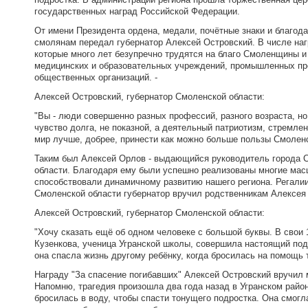
государственных наград Российской Федерации.
От имени Президента ордена, медали, почётные знаки и благод
смолянам передал губернатор Алексей Островский. В числе на
которые много лет безупречно трудятся на благо Смоленщины и
медицинских и образовательных учреждений, промышленных пр
общественных организаций. -
Алексей Островский, губернатор Смоленской области:
"Вы - люди совершенно разных профессий, разного возраста, но 
чувство долга, не показной, а деятельный патриотизм, стремл
мир лучше, добрее, принести как можно больше пользы Смоленс
Таким был Алексей Орлов - выдающийся руководитель города 
области. Благодаря ему были успешно реализованы многие мас
способствовали динамичному развитию нашего региона. Регали
Смоленской области губернатор вручил родственникам Алексея 
Алексей Островский, губернатор Смоленской области:
"Хочу сказать ещё об одном человеке с большой буквы. В свои 
Кузенкова, ученица Угранской школы, совершила настоящий подв
она спасла жизнь другому ребёнку, когда бросилась на помощь 
Награду "За спасение погибавших" Алексей Островский вручил
Напомню, трагедия произошла два года назад в Угранском район
бросилась в воду, чтобы спасти тонущего подростка. Она смогла