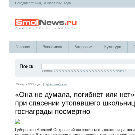
Сегодня пятница, 31 июля 2026 года.
Главная
Экономика
Здоровье
Культура
Поиск
Пример:
??????????????????????????????????????????Р’В»??
30 марта 2021 года |
gtrksmolensk.ru
«Она не думала, погибнет или нет
при спасении утопавшего школьниц
госнаграды посмертно
Губернатор Алексей Островский наградил мать школьницы, пог
подростка. В администрации региона прошла торжественная це