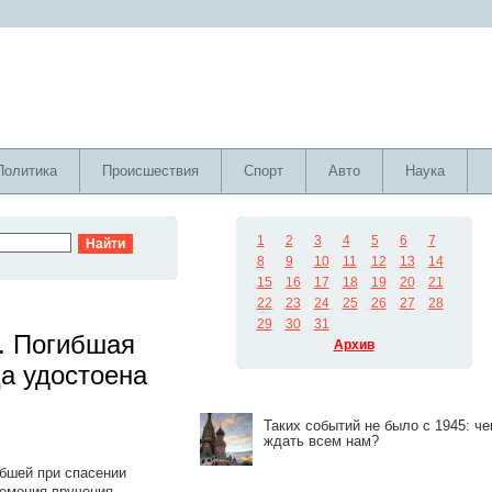
Политика
Происшествия
Спорт
Авто
Наука
1
2
3
4
5
6
7
8
9
10
11
12
13
14
15
16
17
18
19
20
21
22
23
24
25
26
27
28
29
30
31
». Погибшая
Архив
а удостоена
Таких событий не было с 1945: че
ждать всем нам?
ибшей при спасении
ремония вручения