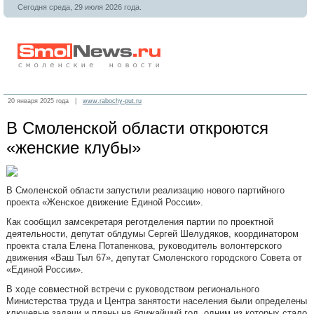
Сегодня среда, 29 июля 2026 года.
20 января 2025 года |
www.rabochy-put.ru
В Смоленской области откроются
«женские клубы»
В Смоленской области запустили реализацию нового партийного
проекта «Женское движение Единой России».
Как сообщил замсекретаря реготделения партии по проектной
деятельности, депутат облдумы Сергей Шелудяков, координатором
проекта стала Елена Потапенкова, руководитель волонтерского
движения «Ваш Тыл 67», депутат Смоленского городского Совета от
«Единой России».
В ходе совместной встречи с руководством регионального
Министерства труда и Центра занятости населения были определены
ключевые задачи и планы на ближайший год, одним из которых стало