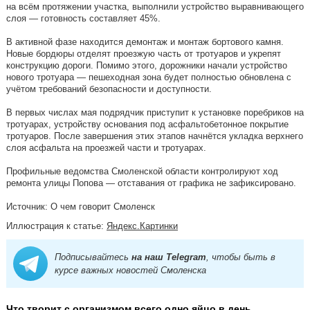
на всём протяжении участка, выполнили устройство выравнивающего
слоя — готовность составляет 45%.
В активной фазе находится демонтаж и монтаж бортового камня.
Новые бордюры отделят проезжую часть от тротуаров и укрепят
конструкцию дороги. Помимо этого, дорожники начали устройство
нового тротуара — пешеходная зона будет полностью обновлена с
учётом требований безопасности и доступности.
В первых числах мая подрядчик приступит к установке поребриков на
тротуарах, устройству основания под асфальтобетонное покрытие
тротуаров. После завершения этих этапов начнётся укладка верхнего
слоя асфальта на проезжей части и тротуарах.
Профильные ведомства Смоленской области контролируют ход
ремонта улицы Попова — отставания от графика не зафиксировано.
Источник: О чем говорит Смоленск
Иллюстрация к статье:
Яндекс.Картинки
Подписывайтесь
на наш Telegram
, чтобы быть в
курсе важных новостей Смоленска
Что творит с организмом всего одно яйцо в день