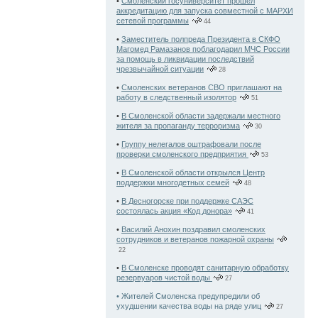
•
Смоленский госуниверситет прошёл
аккредитацию для запуска совместной с МАРХИ
сетевой программы
44
•
Заместитель полпреда Президента в СКФО
Магомед Рамазанов поблагодарил МЧС России
за помощь в ликвидации последствий
чрезвычайной ситуации
28
•
Смоленских ветеранов СВО приглашают на
работу в следственный изолятор
51
•
В Смоленской области задержали местного
жителя за пропаганду терроризма
30
•
Группу нелегалов оштрафовали после
проверки смоленского предприятия
53
•
В Смоленской области открылся Центр
поддержки многодетных семей
48
•
В Десногорске при поддержке САЭС
состоялась акция «Код донора»
41
•
Василий Анохин поздравил смоленских
сотрудников и ветеранов пожарной охраны
22
•
В Смоленске проводят санитарную обработку
резервуаров чистой воды
27
• Жителей Смоленска предупредили об
ухудшении качества воды на ряде улиц
27