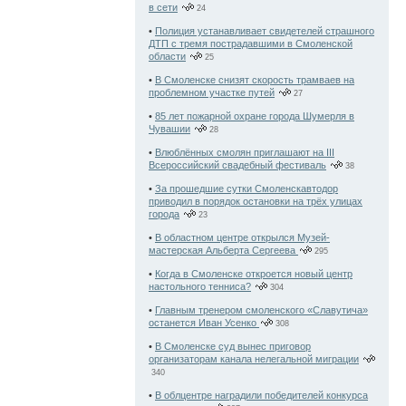
в сети
24
•
Полиция устанавливает свидетелей страшного
ДТП с тремя пострадавшими в Смоленской
области
25
•
В Смоленске снизят скорость трамваев на
проблемном участке путей
27
•
85 лет пожарной охране города Шумерля в
Чувашии
28
•
Влюблённых смолян приглашают на III
Всероссийский свадебный фестиваль
38
•
За прошедшие сутки Смоленскавтодор
приводил в порядок остановки на трёх улицах
города
23
•
В областном центре открылся Музей-
мастерская Альберта Сергеева
295
•
Когда в Смоленске откроется новый центр
настольного тенниса?
304
•
Главным тренером смоленского «Славутича»
останется Иван Усенко
308
•
В Смоленске суд вынес приговор
организаторам канала нелегальной миграции
340
•
В облцентре наградили победителей конкурса