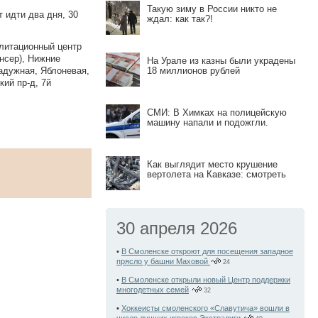
Такую зиму в России никто не
 идти два дня, 30
ждал: как так?!
илитационный центр
нсер), Нижние
На Урале из казны были украдены
адужная, Яблоневая,
18 миллионов рублей
кий пр-д, 7й
СМИ: В Химках на полицейскую
машину напали и подожгли.
Как выглядит место крушение
вертолета на Кавказе: смотреть
30 апреля 2026
•
В Смоленске откроют для посещения западное
прясло у башни Маховой
24
•
В Смоленске открыли новый Центр поддержки
многодетных семей
32
•
Хоккеисты смоленского «Славутича» вошли в