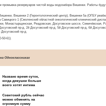
и промывка резервуаров чистой воды водозабора Вишенки. Работы будут
ишенки, Вишенки 2 (Геронтологический центр), Вишенки 5а (ОГБУ реаб
а Савицкого 1 (Смоленский областной онкологический клинический диспа
нки, Монастырщинская, Реадовская, Досуговское шоссе, Семичёвская, Р
осуговский пр-д, 2й Досуговский пр-д, 5й Досуговский пр-д, 6й Досуговс
й Досуговский пр-д.
-50-61).
 на Одноклассниках
Названо время суток,
когда девушки больше
всего хотят интима
Советский рубль сейчас
можно обменять на
огромную сумму