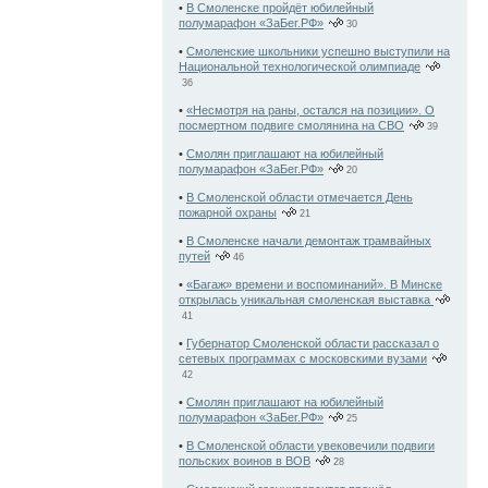
•
В Смоленске пройдёт юбилейный
полумарафон «ЗаБег.РФ»
30
•
Смоленские школьники успешно выступили на
Национальной технологической олимпиаде
36
•
«Несмотря на раны, остался на позиции». О
посмертном подвиге смолянина на СВО
39
•
Смолян приглашают на юбилейный
полумарафон «ЗаБег.РФ»
20
•
В Смоленской области отмечается День
пожарной охраны
21
•
В Смоленске начали демонтаж трамвайных
путей
46
•
«Багаж» времени и воспоминаний». В Минске
открылась уникальная смоленская выставка
41
•
Губернатор Смоленской области рассказал о
сетевых программах с московскими вузами
42
•
Смолян приглашают на юбилейный
полумарафон «ЗаБег.РФ»
25
•
В Смоленской области увековечили подвиги
польских воинов в ВОВ
28