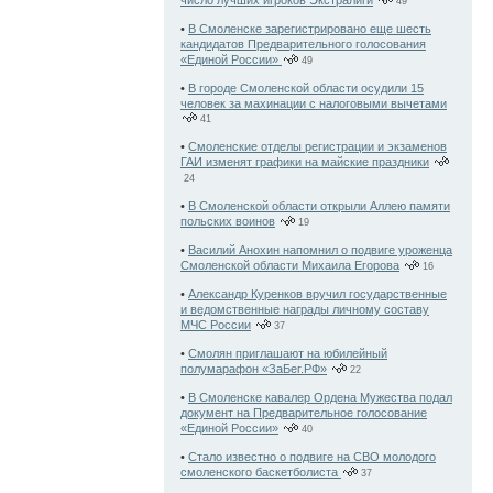
число лучших игроков Экстралиги
49
•
В Смоленске зарегистрировано еще шесть
кандидатов Предварительного голосования
«Единой России»
49
•
В городе Смоленской области осудили 15
человек за махинации с налоговыми вычетами
41
•
Смоленские отделы регистрации и экзаменов
ГАИ изменят графики на майские праздники
24
•
В Смоленской области открыли Аллею памяти
польских воинов
19
•
Василий Анохин напомнил о подвиге уроженца
Смоленской области Михаила Егорова
16
•
Александр Куренков вручил государственные
и ведомственные награды личному составу
МЧС России
37
•
Смолян приглашают на юбилейный
полумарафон «ЗаБег.РФ»
22
•
В Смоленске кавалер Ордена Мужества подал
документ на Предварительное голосование
«Единой России»
40
•
Стало известно о подвиге на СВО молодого
смоленского баскетболиста
37