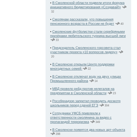
•
В Смоленской области подвели итоги форума
инициативного бюджетирования «Создавай!»
32
•
Смолянам рассказали, что повышения
пенсионного возраста в России не будет
40
•
Смоленские футболистки стали серебряными
призёрами любительского турнира высшей лиги
33
•
Председатель Смоленского горсовета стал
участником проекта «10 вопросов лидеру»
20
•
В Смоленске открыли Центр поддержки
многодетных семей
22
•
В Смоленске отключат воду на двух улицах
Промышленного района
14
•
МВД провело рейд против нелегалов на
предприятии в Смоленской области
23
•
Рособрнадзор запретил проводить досмотр
школьников перед сдачей ЕГЭ
304
•
Сотрудники УФСБ привлекли к
ответственности смолянина за видео с
пропагандой терроризма
349
•
В Смоленске появятся два новых арт-объекта
298