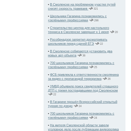
•
В Смоленске на проблемном участке путей
снизят скорость трамваев
321
•
Школьники Гагарина познакомились с
«зелёными» профессиями
296
•
Строительство центра для настольного
тенниса в Смоленске завершат к 1 июня
20
•
Рособрнадзор запретил досматривать
школьников перед сдачей ЕГЭ
22
•
В Смоленске собираются установить два
новых арт-объекта
36
•
700 школьников Гагарина познакомились с
«зелёными» профессиями
25
•
ФСБ привлекла к ответственности смолянина
за видео с пропагандой терроризма
26
•
УМВД объявило поиск свидетелей страшного
ДТП с тремя пострадавшими под Смоленском
22
•
В Гагарине прошёл Всероссийский открытый
турнир по дзюдо
24
•
700 школьников Гагарина познакомились с
«зелёными» профессиями
24
•
На жителя Смоленской области завели
уголовное дело после публикации видеоролика