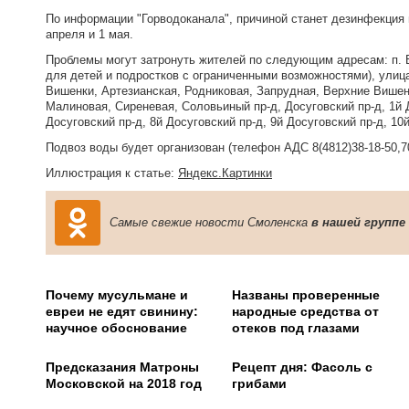
По информации "Горводоканала", причиной станет дезинфекция 
апреля и 1 мая.
Проблемы могут затронуть жителей по следующим адресам: п. В
для детей и подростков с ограниченными возможностями), улиц
Вишенки, Артезианская, Родниковая, Запрудная, Верхние Више
Малиновая, Сиреневая, Соловьиный пр-д, Досуговский пр-д, 1й Д
Досуговский пр-д, 8й Досуговский пр-д, 9й Досуговский пр-д, 10
Подвоз воды будет организован (телефон АДС 8(4812)38-18-50,70
Иллюстрация к статье:
Яндекс.Картинки
Самые свежие новости Смоленска
в нашей группе
Почему мусульмане и
Названы проверенные
евреи не едят свинину:
народные средства от
научное обоснование
отеков под глазами
Предсказания Матроны
Рецепт дня: Фасоль с
Московской на 2018 год
грибами