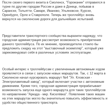
После своего первого визита в Смоленск, "Горожанин" отправился в
турне по другим городам России и даже в Донецк, побывав в
Саранске, Тольятти, Самаре, Иваново, Ульяновске, Курске,
Оренбурге, Орле и Ставрополе. Теперь же троллейбус вновь
вернулся на смоленские дороги для дальнейших испытаний.
Представители транспортного сообщества выразили надежду, что
городская администрация рассмотрит возможность приобретения
данного троллейбуса. По их мнению, производителю стоило бы
предложить скидку на этот "выставочный экземпляр", который уже
зарекомендовал себя в различных условиях эксплуатации.
Особый интерес к троллейбусам с увеличенным автономным ходом
проявляется в связи с запуском новых маршрутов. Так, с 12 марта в
Смоленске начал курсировать маршрут №4 "Ул. Кловская -
Электроламповый завод", который включает участки с автономным
движением. Кроме того, городская администрация прорабатывает
возможность запуска еще одного маршрута для таких троллейбусов
по направлению "Аркада - мкр. Киселёвка". Появление таких машин
на этих маршрутах могло бы значительно повысить эффективность и
удобство общественного транспорта.