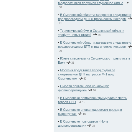
медработников получили служебное жильё
38
•
В Смоленской области завершено следствие о
предновогоднем ДТП с трагическим исходом
41
•
Туристический бум в Смоленской области
требует новых отелей
18
•
В Смоленской области завершено следствие о
предновогоднем ДТП с трагическим исходом
39
•
Юные спасатели из Смоленска отправились в
Баку
33
•
Москвич предстанет перед судом за
смертельное ДТП на трассе М-1 под
Смоленском
40
•
Смолян приглашают на «ночную
диспансеризацию»
36
•
В Смоленске появились три мурала в честь
героев СВО
15
•
В Смоленске снова подорожает проезд в
маршрутках
16
•
В Смоленске повторится «Ночь
диспансеризации»
37