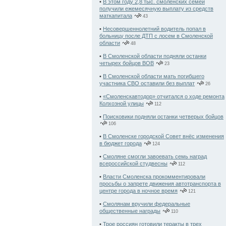
•
В этом году 2,8 тыс. смоленских семей
получили ежемесячную выплату из средств
маткапитала
43
•
Несовершеннолетний водитель попал в
больницу после ДТП с лосем в Смоленской
области
48
•
В Смоленской области подняли останки
четырех бойцов ВОВ
23
•
В Смоленской области мать погибшего
участника СВО оставили без выплат
26
•
«Смоленскавтодор» отчитался о ходе ремонта
Колхозной улицы
112
•
Поисковики подняли останки четверых бойцов
106
•
В Смоленске городской Совет внёс изменения
в бюджет города
124
•
Смоляне смогли завоевать семь наград
всероссийской студвесны
112
•
Власти Смоленска прокомментировали
просьбы о запрете движения автотранспорта в
центре города в ночное время
121
•
Смолянам вручили федеральные
общественные награды
110
•
Трое россиян готовили теракты в трех