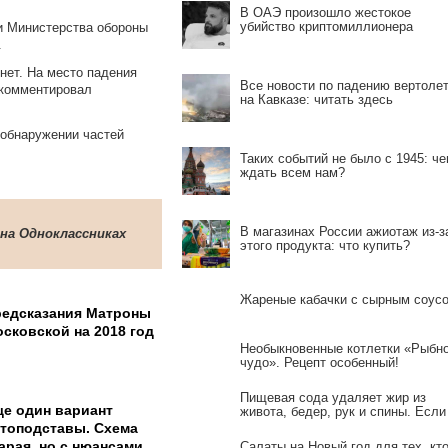
В ОАЭ произошло жестокое
убийство криптомиллионера
и Министерства обороны
.
нет. На место падения
Все новости по падению вертоле
окомментировал
на Кавказе: читать здесь
обнаружении частей
Таких событий не было с 1945: че
ждать всем нам?
В магазинах России ажиотаж из-з
 на Одноклассниках
этого продукта: что купить?
Жареные кабачки с сырным соус
едсказания Матроны
сковской на 2018 год
Необыкновенные котлетки «Рыбн
чудо». Рецепт особенный!
Пищевая сода удаляет жир из
е один вариант
живота, бедер, рук и спины. Если
вы готовите ее так!
топодставы. Схема
арая, но с нюансами
Салаты на Новый год для тех, кт