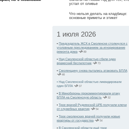
устал от оливье
Что нельзя делать на кладбище:
основные приметы и этикет
1 июля 2026
•
Председатель ЖСК в Смоленске столкнулся с
уголовным преследованием за игнорирование
ремонта дома
89
•
Над Смоленской областью сбили один
вражеский беспилотник
73
•
Смоленщину снова пытались атаковать БПЛА
46
• Над Смоленской областью ликвидировали
один БПЛА
37
•
В Минобороны прокомментировали атаку
БПЛА на Смоленскую область
32
•
Трое врачей Руднянской ЦРБ получили ключи
от служебных квартир
54
•
Трое смоленских врачей получили новые
квартиры от государства
54
•
В Смоленской области ещё трое