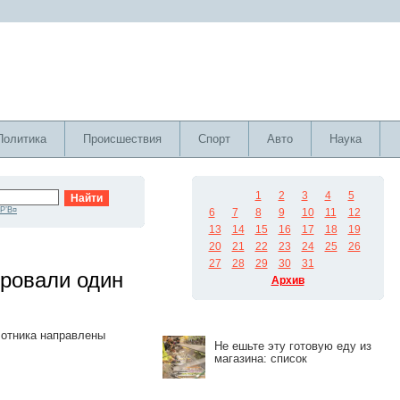
Политика
Происшествия
Спорт
Авто
Наука
1
2
3
4
5
Р’В¤
6
7
8
9
10
11
12
13
14
15
16
17
18
19
20
21
22
23
24
25
26
27
28
29
30
31
ровали один
Архив
лотника направлены
Не ешьте эту готовую еду из
магазина: список