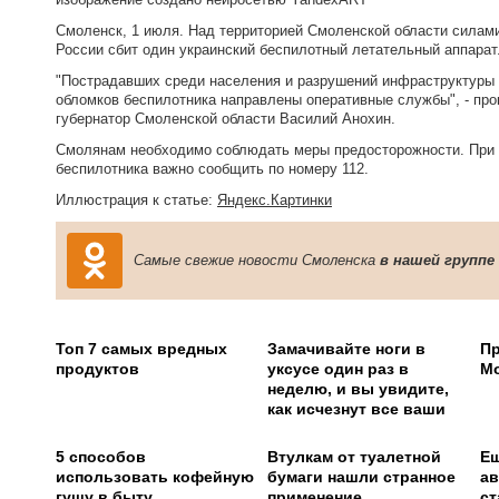
Смоленск, 1 июля. Над территорией Смоленской области силам
России сбит один украинский беспилотный летательный аппарат
"Пострадавших среди населения и разрушений инфраструктуры 
обломков беспилотника направлены оперативные службы", - пр
губернатор Смоленской области Василий Анохин.
Смолянам необходимо соблюдать меры предосторожности. При 
беспилотника важно сообщить по номеру 112.
Иллюстрация к статье:
Яндекс.Картинки
Самые свежие новости Смоленска
в нашей группе
Топ 7 самых вредных
Замачивайте ноги в
Пр
продуктов
уксусе один раз в
Мо
неделю, и вы увидите,
как исчезнут все ваши
болезни
5 способов
Втулкам от туалетной
Ещ
использовать кофейную
бумаги нашли странное
ав
гущу в быту
применение
ст