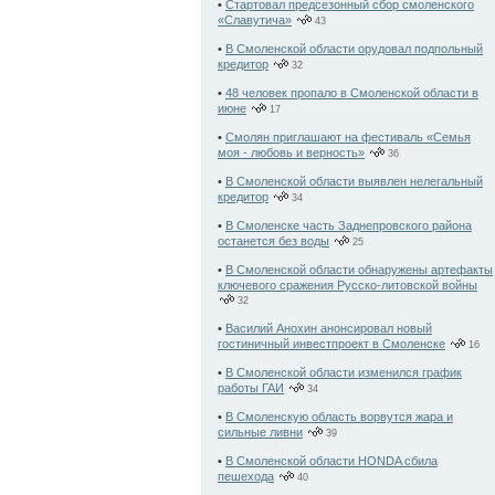
•
Стартовал предсезонный сбор смоленского
«Славутича»
43
•
В Смоленской области орудовал подпольный
кредитор
32
•
48 человек пропало в Смоленской области в
июне
17
•
Смолян приглашают на фестиваль «Семья
моя - любовь и верность»
36
•
В Смоленской области выявлен нелегальный
кредитор
34
•
В Смоленске часть Заднепровского района
останется без воды
25
•
В Смоленской области обнаружены артефакты
ключевого сражения Русско-литовской войны
32
•
Василий Анохин анонсировал новый
гостиничный инвестпроект в Смоленске
16
•
В Смоленской области изменился график
работы ГАИ
34
•
В Смоленскую область ворвутся жара и
сильные ливни
39
•
В Смоленской области HONDA сбила
пешехода
40