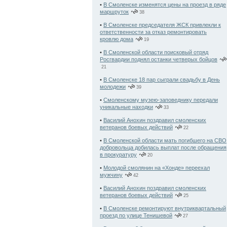
•
В Смоленске изменятся цены на проезд в ряде
маршруток
38
•
В Смоленске председателя ЖСК привлекли к
ответственности за отказ ремонтировать
кровлю дома
19
•
В Смоленской области поисковый отряд
Росгвардии поднял останки четверых бойцов
21
•
В Смоленске 18 пар сыграли свадьбу в День
молодежи
39
•
Смоленскому музею-заповеднику передали
уникальные находки
33
•
Василий Анохин поздравил смоленских
ветеранов боевых действий
22
•
В Смоленской области мать погибшего на СВО
добровольца добилась выплат после обращения
в прокуратуру
20
•
Молодой смолянин на «Хонде» переехал
мужчину
42
•
Василий Анохин поздравил смоленских
ветеранов боевых действий
25
•
В Смоленске ремонтируют внутриквартальный
проезд по улице Тенишевой
27