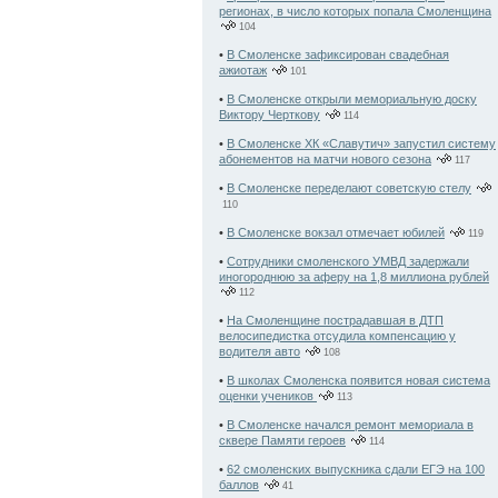
регионах, в число которых попала Смоленщина
104
•
В Смоленске зафиксирован свадебная
ажиотаж
101
•
В Смоленске открыли мемориальную доску
Виктору Черткову
114
•
В Смоленске ХК «Славутич» запустил систему
абонементов на матчи нового сезона
117
•
В Смоленске переделают советскую стелу
110
•
В Смоленске вокзал отмечает юбилей
119
•
Сотрудники смоленского УМВД задержали
иногороднюю за аферу на 1,8 миллиона рублей
112
•
На Смоленщине пострадавшая в ДТП
велосипедистка отсудила компенсацию у
водителя авто
108
•
В школах Смоленска появится новая система
оценки учеников
113
•
В Смоленске начался ремонт мемориала в
сквере Памяти героев
114
•
62 смоленских выпускника сдали ЕГЭ на 100
баллов
41