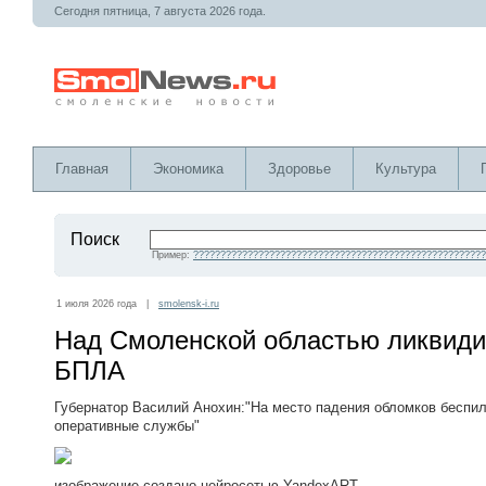
Сегодня пятница, 7 августа 2026 года.
Главная
Экономика
Здоровье
Культура
Поиск
Пример:
??????????????????????????????????????????????????????
1 июля 2026 года |
smolensk-i.ru
Над Смоленской областью ликвиди
БПЛА
Губернатор Василий Анохин:"На место падения обломков беспи
оперативные службы"
изображение создано нейросетью YandexART