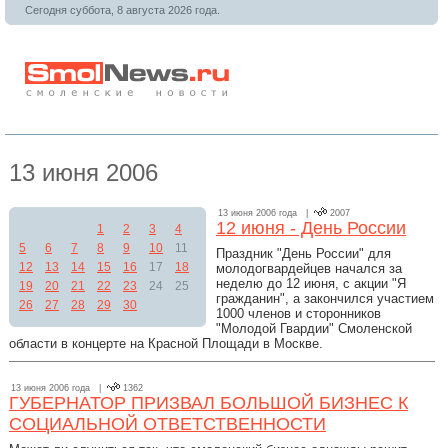
Сегодня суббота, 8 августа 2026 года.
13 июня 2006
13 июня 2006 года |
2007
12 июня - День России
1
2
3
4
5
6
7
8
9
10
11
Праздник "День России" для
12
13
14
15
16
17
18
молодогвардейцев начался за
неделю до 12 июня, с акции "Я
19
20
21
22
23
24
25
гражданин", а закончился участием
26
27
28
29
30
1000 членов и сторонников
"Молодой Гвардии" Смоленской
области в концерте на Красной Площади в Москве.
13 июня 2006 года |
1362
ГУБЕРНАТОР ПРИЗВАЛ БОЛЬШОЙ БИЗНЕС К
СОЦИАЛЬНОЙ ОТВЕТСТВЕННОСТИ