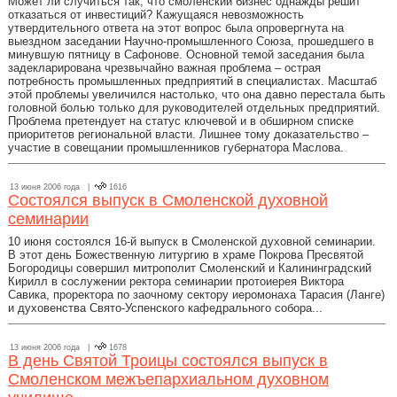
Может ли случиться так, что смоленский бизнес однажды решит
отказаться от инвестиций? Кажущаяся невозможность
утвердительного ответа на этот вопрос была опровергнута на
выездном заседании Научно-промышленного Союза, прошедшего в
минувшую пятницу в Сафонове. Основной темой заседания была
задекларирована чрезвычайно важная проблема – острая
потребность промышленных предприятий в специалистах. Масштаб
этой проблемы увеличился настолько, что она давно перестала быть
головной болью только для руководителей отдельных предприятий.
Проблема претендует на статус ключевой и в обширном списке
приоритетов региональной власти. Лишнее тому доказательство –
участие в совещании промышленников губернатора Маслова.
13 июня 2006 года |
1616
Состоялся выпуск в Смоленской духовной
семинарии
10 июня состоялся 16-й выпуск в Смоленской духовной семинарии.
В этот день Божественную литургию в храме Покрова Пресвятой
Богородицы совершил митрополит Смоленский и Калининградский
Кирилл в сослужении ректора семинарии протоиерея Виктора
Савика, проректора по заочному сектору иеромонаха Тарасия (Ланге)
и духовенства Свято-Успенского кафедрального собора...
13 июня 2006 года |
1678
В день Святой Троицы состоялся выпуск в
Смоленском межъепархиальном духовном