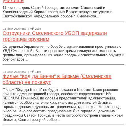
училище
11 июня, в день Святой Троицы, митрополит Смоленский и
Калининградский Кирилл совершил Божественную литургию в
Свято-Успенском кафедральном соборе г. Смоленска...
13 июня 2006 года |
2098
Сотрудники Смоленского УБОП задержали
торговцев оружием
Сотрудники Управления по борьбе с организованной преступностью
УВД Смоленской области пресекли криминальную деятельность
группы лиц, организовавших канал продажи огнестрельного оружия и
боеприпасов...
13 июня 2006 года |
1445
Фильм "Код да Винчи" в Вязьме (Смоленская
область) не покажут
Фильм "Код да Винчи" не будет показан в Вязьме. Такое решение
принято администрацией города, сообщает корреспондент ИА
REGNUM. Причиной, по словам представителей администрации,
является особое значение христианства для жителей Вязьмы,
города с давними духовными традициями, где несколько лет назад
было решено совместить празднование Дня города с церковным
праздником Святой Троицы, в честь которого построен главный храм
Вязьмы, Свято-Троицкий собор...