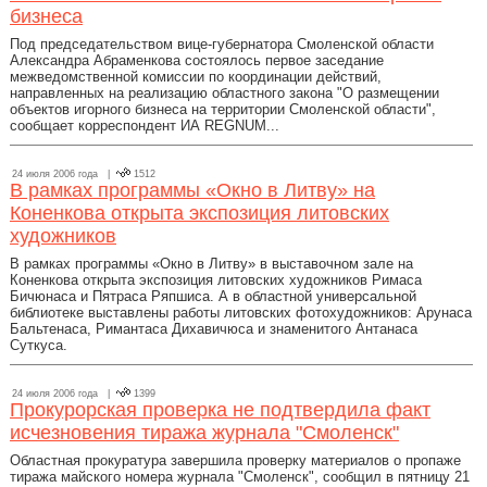
бизнеса
Под председательством вице-губернатора Смоленской области
Александра Абраменкова состоялось первое заседание
межведомственной комиссии по координации действий,
направленных на реализацию областного закона "О размещении
объектов игорного бизнеса на территории Смоленской области",
сообщает корреспондент ИА REGNUM...
24 июля 2006 года |
1512
В рамках программы «Окно в Литву» на
Коненкова открыта экспозиция литовских
художников
В рамках программы «Окно в Литву» в выставочном зале на
Коненкова открыта экспозиция литовских художников Римаса
Бичюнаса и Пятраса Ряпшиса. А в областной универсальной
библиотеке выставлены работы литовских фотохудожников: Арунаса
Бальтенаса, Римантаса Дихавичюса и знаменитого Антанаса
Суткуса.
24 июля 2006 года |
1399
Прокурорская проверка не подтвердила факт
исчезновения тиража журнала "Смоленск"
Областная прокуратура завершила проверку материалов о пропаже
тиража майского номера журнала "Смоленск", сообщил в пятницу 21