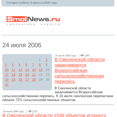
Сегодня суббота, 8 августа 2026 года.
24 июля 2006
24 июля 2006 года |
1360
В Смоленской области
1
2
заканчивается
3
4
5
6
7
8
9
10
11
12
13
14
15
16
Всероссийская
17
18
19
20
21
22
23
сельскохозяйственная
24
25
26
27
28
29
30
перепись
31
В Смоленской области
заканчивается Всероссийская
сельскохозяйственная перепись. К 16 июля смоленские переписчики
обошли 72% сельскохозяйственных объектов...
24 июля 2006 года |
1276
В Смоленской области 1536 объектов игорного