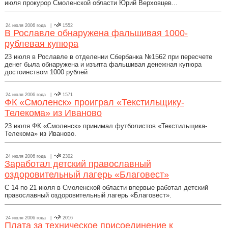
июля прокурор Смоленской области Юрий Верховцев...
24 июля 2006 года |
1552
В Рославле обнаружена фальшивая 1000-
рублевая купюра
23 июля в Рославле в отделении Сбербанка №1562 при пересчете
денег была обнаружена и изъята фальшивая денежная купюра
достоинством 1000 рублей
24 июля 2006 года |
1571
ФК «Смоленск» проиграл «Текстильщику-
Телекома» из Иваново
23 июля ФК «Смоленск» принимал футболистов «Текстильщика-
Телекома» из Иваново.
24 июля 2006 года |
2302
Заработал детский православный
оздоровительный лагерь «Благовест»
С 14 по 21 июля в Смоленской области впервые работал детский
православный оздоровительный лагерь «Благовест».
24 июля 2006 года |
2016
Плата за техническое присоединение к