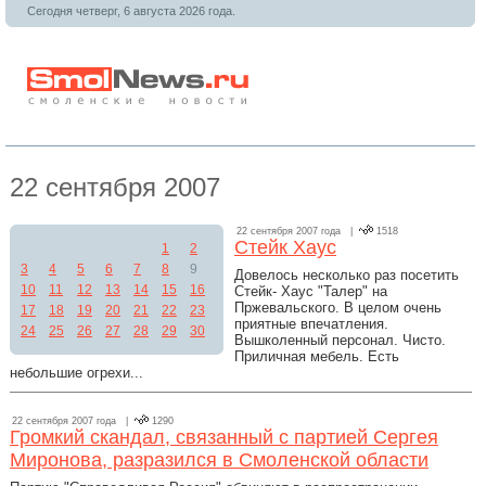
Сегодня четверг, 6 августа 2026 года.
22 сентября 2007
22 сентября 2007 года |
1518
Стейк Хаус
1
2
3
4
5
6
7
8
9
Довелось несколько раз посетить
10
11
12
13
14
15
16
Стейк- Хаус "Талер" на
Пржевальского. В целом очень
17
18
19
20
21
22
23
приятные впечатления.
24
25
26
27
28
29
30
Вышколенный персонал. Чисто.
Приличная мебель. Есть
небольшие огрехи...
22 сентября 2007 года |
1290
Громкий скандал, связанный с партией Сергея
Миронова, разразился в Смоленской области