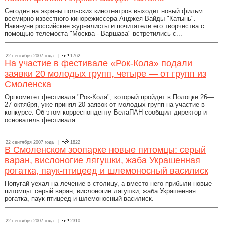
Сегодня на экраны польских кинотеатров выходит новый фильм
всемирно известного кинорежиссера Анджея Вайды "Катынь".
Накануне российские журналисты и почитатели его творчества с
помощью телемоста "Москва - Варшава" встретились с...
22 сентября 2007 года |
1762
На участие в фестивале «Рок-Кола» подали
заявки 20 молодых групп, четыре — от групп из
Смоленска
Оргкомитет фестиваля "Рок-Кола", который пройдет в Полоцке 26—
27 октября, уже принял 20 заявок от молодых групп на участие в
конкурсе. Об этом корреспонденту БелаПАН сообщил директор и
основатель фестиваля...
22 сентября 2007 года |
1822
В Смоленском зоопарке новые питомцы: серый
варан, вислоногие лягушки, жаба Украшенная
рогатка, паук-птицеед и шлемоносный василиск
Попугай уехал на лечение в столицу, а вместо него прибыли новые
питомцы: серый варан, вислоногие лягушки, жаба Украшенная
рогатка, паук-птицеед и шлемоносный василиск.
22 сентября 2007 года |
2310