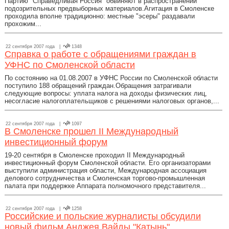
Партию "Справедливая Россия" обвиняют в распространении
подозрительных предвыборных материалов.Агитация в Смоленске
проходила вполне традиционно: местные "эсеры" раздавали
прохожим...
22 сентября 2007 года |
1348
Справка о работе с обращениями граждан в
УФНС по Смоленской области
По состоянию на 01.08.2007 в УФНС России по Смоленской области
поступило 188 обращений граждан.Обращения затрагивали
следующие вопросы: уплата налога на доходы физических лиц,
несогласие налогоплательщиков с решениями налоговых органов,...
22 сентября 2007 года |
1097
В Смоленске прошел II Международный
инвестиционный форум
19-20 сентября в Смоленске проходил II Международный
инвестиционный форум Смоленской области. Его организаторами
выступили администрация области, Международная ассоциация
делового сотрудничества и Смоленская торгово-промышленная
палата при поддержке Аппарата полномочного представителя...
22 сентября 2007 года |
1258
Российские и польские журналисты обсудили
новый фильм Анджея Вайды "Катынь"