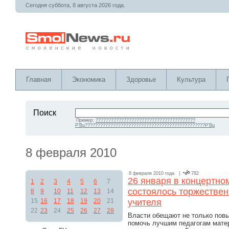
Сегодня суббота, 8 августа 2026 года.
Главная
Экономика
Здоровье
Культура
Поиск
Пример:
???????????????????????????????????????
Р’Вµ???????????????????????????????????????????????Р’Вµ
8 февраля 2010
8 февраля 2010 года |
782
26 января в концертно
1
2
3
4
5
6
7
состоялось торжествен
8
9
10
11
12
13
14
15
16
17
18
19
20
21
учителя
22
23
24
25
26
27
28
Власти обещают не только повы
помочь лучшим педагогам матер