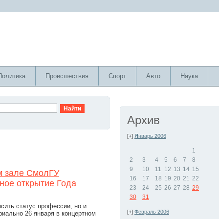
Политика
Происшествия
Спорт
Авто
Наука
Архив
[+]
Январь 2006
1
2
3
4
5
6
7
8
9
10
11
12
13
14
15
м зале СмолГУ
16
17
18
19
20
21
22
ное открытие Года
23
24
25
26
27
28
29
30
31
сить статус профессии, но и
[+]
Февраль 2006
иально 26 января в концертном