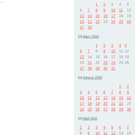
..
1
2
3
4
5
6
7
8
9
10
11
12
13
14
15
16
17
18
19
20
21
22
23
24
25
26
27
28
[+]
Март 2006
1
2
3
4
5
6
7
8
9
10
11
12
13
14
15
16
17
18
19
20
21
22
23
24
25
26
27
28
29
30
31
[+]
Апрель 2006
1
2
3
4
5
6
7
8
9
10
11
12
13
14
15
16
17
18
19
20
21
22
23
24
25
26
27
28
29
30
[+]
Май 2006
1
2
3
4
5
6
7
8
9
10
11
12
13
14