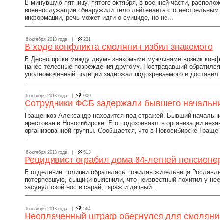
В минувшую пятницу, пятого октября, в военной части, располо
военнослужащие обнаружили тело лейтенанта с огнестрельным
информации, речь может идти о суициде, но не...
6 октября 2018 года |
221
В ходе конфликта смолянин избил знакомого
В Десногорске между двумя знакомыми мужчинами возник конфли
нанес телесные повреждения другому. Пострадавший обратился
уполномоченный полиции задержал подозреваемого и доставил е
6 октября 2018 года |
909
Сотрудники ФСБ задержали бывшего начальни
Гращенков Александр находится под стражей. Бывший начальни
арестован в Новосибирске. Его подозревают в организации неза
организованной группы. Сообщается, что в Новосибирске Гращен
6 октября 2018 года |
513
Рецидивист ограбил дома 84-летней пенсионе
В отделение полиции обратилась пожилая жительница Рославль
потерпевшую, сыщики выяснили, что неизвестный похитил у не
засунул свой нос в сарай, гараж и дачный...
6 октября 2018 года |
564
Неоплаченный штраф обернулся для смоляни