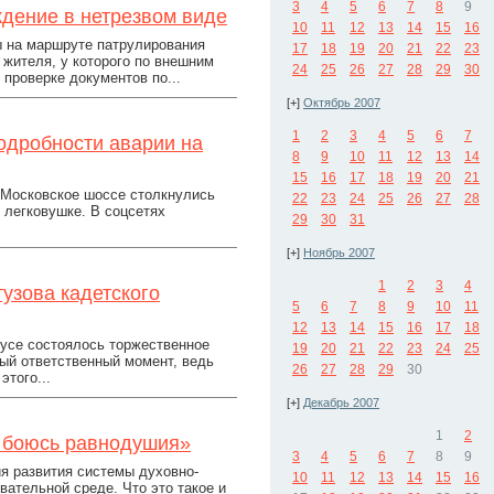
3
4
5
6
7
8
9
ждение в нетрезвом виде
10
11
12
13
14
15
16
ы на маршруте патрулирования
17
18
19
20
21
22
23
жителя, у которого по внешним
24
25
26
27
28
29
30
проверке документов по...
[+]
Октябрь 2007
1
2
3
4
5
6
7
одробности аварии на
8
9
10
11
12
13
14
15
16
17
18
19
20
21
а Московское шоссе столкнулись
22
23
24
25
26
27
28
 легковушке. В соцсетях
29
30
31
[+]
Ноябрь 2007
1
2
3
4
узова кадетского
5
6
7
8
9
10
11
12
13
14
15
16
17
18
усе состоялось торжественное
19
20
21
22
23
24
25
ый ответственный момент, ведь
26
27
28
29
30
этого...
[+]
Декабрь 2007
1
2
 боюсь равнодушия»
3
4
5
6
7
8
9
ия развития системы духовно-
10
11
12
13
14
15
16
вательной среде. Что это такое и