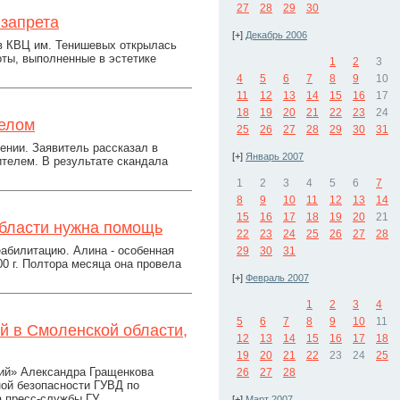
27
28
29
30
 запрета
[+]
Декабрь 2006
 в КВЦ им. Тенишевых открылась
ты, выполненные в эстетике
1
2
3
4
5
6
7
8
9
10
11
12
13
14
15
16
17
18
19
20
21
22
23
24
делом
25
26
27
28
29
30
31
ении. Заявитель рассказал в
[+]
Январь 2007
ителем. В результате скандала
1
2
3
4
5
6
7
8
9
10
11
12
13
14
15
16
17
18
19
20
21
области нужна помощь
22
23
24
25
26
27
28
абилитацию. Алина - особенная
29
30
31
00 г. Полтора месяца она провела
[+]
Февраль 2007
1
2
3
4
5
6
7
8
9
10
11
й в Смоленской области,
12
13
14
15
16
17
18
19
20
21
22
23
24
25
ий» Александра Гращенкова
26
27
28
ой безопасности ГУВД по
 пресс-службы ГУ...
[+]
Март 2007