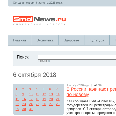
Сегодня четверг, 6 августа 2026 года.
Главная
Экономика
Здоровье
Культура
Поиск
Пример:
it
6 октября 2018
6 октября 2018 года |
246
В России начинают ре
1
2
3
4
5
6
7
по-новому
8
9
10
11
12
13
14
15
16
17
18
19
20
21
Как сообщает РИА «Новости», 
22
23
24
25
26
27
28
государственной регистрации 
прицепов. С 7 октября автовл
29
30
31
учет транспортные средства с