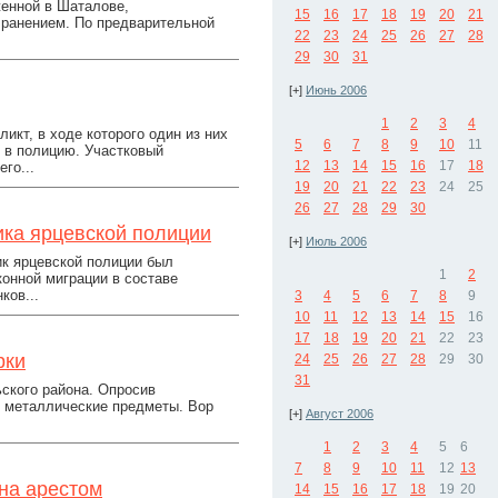
женной в Шаталове,
15
16
17
18
19
20
21
 ранением. По предварительной
22
23
24
25
26
27
28
29
30
31
[+]
Июнь 2006
1
2
3
4
кт, в ходе которого один из них
5
6
7
8
9
10
11
 в полицию. Участковый
12
13
14
15
16
17
18
го...
19
20
21
22
23
24
25
26
27
28
29
30
ка ярцевской полиции
[+]
Июль 2006
к ярцевской полиции был
1
2
конной миграции в составе
ков...
3
4
5
6
7
8
9
10
11
12
13
14
15
16
17
18
19
20
21
22
23
рки
24
25
26
27
28
29
30
31
ского района. Опросив
е металлические предметы. Вор
[+]
Август 2006
1
2
3
4
5
6
7
8
9
10
11
12
13
на арестом
14
15
16
17
18
19
20