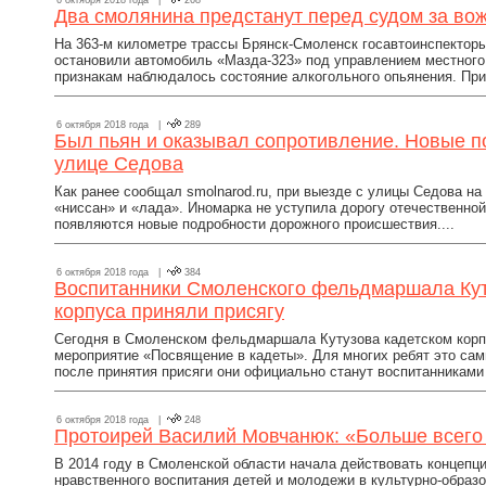
6 октября 2018 года |
268
Два смолянина предстанут перед судом за во
На 363-м километре трассы Брянск-Смоленск госавтоинспектор
остановили автомобиль «Мазда-323» под управлением местного 
признакам наблюдалось состояние алкогольного опьянения. При 
6 октября 2018 года |
289
Был пьян и оказывал сопротивление. Новые п
улице Седова
Как ранее сообщал smolnarod.ru, при выезде с улицы Седова н
«ниссан» и «лада». Иномарка не уступила дорогу отечественной
появляются новые подробности дорожного происшествия....
6 октября 2018 года |
384
Воспитанники Смоленского фельдмаршала Кут
корпуса приняли присягу
Сегодня в Смоленском фельдмаршала Кутузова кадетском корп
мероприятие «Посвящение в кадеты». Для многих ребят это сам
после принятия присяги они официально станут воспитанниками 
6 октября 2018 года |
248
Протоирей Василий Мовчанюк: «Больше всего
В 2014 году в Смоленской области начала действовать концепц
нравственного воспитания детей и молодежи в культурно-образо