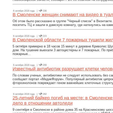
6 октября 2018 года |
336
В Смоленске женщин снимают на видео в туал
Об этом было рассказано в группе "Черный список" в Вконтакте.
посетить ТЦ и зашли в дамскую комнату, где наткнулись на каме
6 октября 2018 года |
215
В Смоленской области 7 пожарных тушили жи
5 октября примерно в 18 часов 15 минут в деревне Криволес Ш
дом. На тушение выехали 3 автоцистерны и 7 пожарных. По при
пожарные...
6 октября 2018 года |
299
Известный антибиотик разрушает клетки челов
По словам ученых, антибиотики не следует использовать без са
сообщает портал «МедикФорум». Популярный антибиотик ципро
фторхинолонов повреждает геном важнейших клеточных структу
6 октября 2018 года |
282
25-летний байкер погиб на месте: в Смоленск
дело в отношении автоледи
9 сентября в Смоленске в районе дома 35 на Краснинскому шос