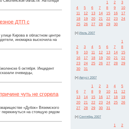
по Смоленской области. Автоледи
1
2
3
4
5
6
7
8
9
10
11
12
13
14
15
16
17
18
19
20
21
22
23
24
езное ДТП с
25
26
27
28
29
30
[+]
Июль 2007
 улице Кирова в областном центре
идетели, иномарка выскочила на
1
2
3
4
5
6
7
8
9
10
11
12
13
14
15
16
17
18
19
20
21
22
23
24
25
26
27
28
29
Смоленске 6 октября. Инцидент
30
31
ссказали очевидцы,
[+]
Август 2007
1
2
3
4
5
6
7
8
9
10
11
12
причине чуть не сгорела
13
14
15
16
17
18
19
20
21
22
23
24
25
26
товариществе «Дубок» Вяземского
27
28
29
30
31
ог перекинуться на стоящую рядом
[+]
Сентябрь 2007
1
2