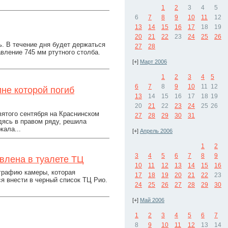
1
2
3
4
5
6
7
8
9
10
11
12
13
14
15
16
17
18
19
20
21
22
23
24
25
26
. В течение дня будет держаться
27
28
вление 745 мм ртутного столба.
[+]
Март 2006
1
2
3
4
5
6
7
8
9
10
11
12
ине которой погиб
13
14
15
16
17
18
19
20
21
22
23
24
25
26
ятого сентября на Краснинском
27
28
29
30
31
дясь в правом ряду, решила
кала...
[+]
Апрель 2006
1
2
3
4
5
6
7
8
9
влена в туалете ТЦ
10
11
12
13
14
15
16
графию камеры, которая
17
18
19
20
21
22
23
ся внести в черный список ТЦ Рио.
24
25
26
27
28
29
30
[+]
Май 2006
1
2
3
4
5
6
7
8
9
10
11
12
13
14