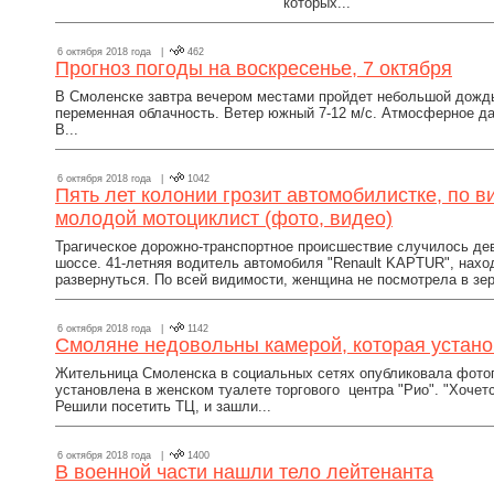
которых...
6 октября 2018 года |
462
Прогноз погоды на воскресенье, 7 октября
В Смоленске завтра вечером местами пройдет небольшой дождь
переменная облачность. Ветер южный 7-12 м/с. Атмосферное да
В...
6 октября 2018 года |
1042
Пять лет колонии грозит автомобилистке, по в
молодой мотоциклист (фото, видео)
Трагическое дорожно-транспортное происшествие случилось дев
шоссе. 41-летняя водитель автомобиля "Renault KAPTUR", нахо
развернуться. По всей видимости, женщина не посмотрела в зер
6 октября 2018 года |
1142
Смоляне недовольны камерой, которая устано
Жительница Смоленска в социальных сетях опубликовала фото
установлена в женском туалете торгового центра "Рио". "Хочет
Решили посетить ТЦ, и зашли...
6 октября 2018 года |
1400
В военной части нашли тело лейтенанта