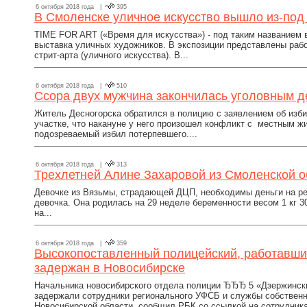
6 октября 2018 года |
395
В Смоленске уличное искусство вышло из-под
TIME FOR ART («Время для искусства») - под таким названием
выставка уличных художников. В экспозиции представлены рабо
стрит-арта (уличного искусства). В...
6 октября 2018 года |
510
Ссора двух мужчина закончилась уголовным 
Житель Десногорска обратился в полицию с заявлением об изби
участке, что накануне у него произошел конфликт с местным ж
подозреваемый избил потерпевшего....
6 октября 2018 года |
313
Трехлетней Алине Захаровой из Смоленской 
Девочке из Вязьмы, страдающей ДЦП, необходимы деньги на ре
девочка. Она родилась на 29 неделе беременности весом 1 кг 3
на...
6 октября 2018 года |
359
Высокопоставленный полицейский, работавши
задержан в Новосибирске
Начальника новосибирского отдела полиции ЂЂЂ 5 «Дзержинск
задержали сотрудники регионального УФСБ и службы собственн
Новосибирской области, сообщил РБК со ссылкой на сотрудника