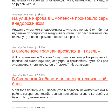
налетела на своем авто на мотоциклиста, напоминают в УМВД 
за рулем «Рено...
6 октября 2018 года |
352
На улице Кирова в Смоленске произошло серь
внедорожником
Авария с участием внедорожника случилась ночью 6 октября на
недалеко от общежития медуниверситета. Как рассказывают св
обочину, где перевернулась несколько раз, а...
6 октября 2018 года |
230
В Смоленске трамвай врезался в «Газель»
ДТП с трамваем и "Газелью" случилось на улице Багратиона в 
произошел около одиннадцати утра на трамвайном пути. Как ра
электротранспорт врезался в "Газель". Из-за аварии...
6 октября 2018 года |
279
В Смоленской области по электротехнической 
баня
5 октября примерно в 8 часов утра в садовом некоммерческом 
района загорелась хозяйственная постройка, огонь с которой м
баню. На тушение выехали...