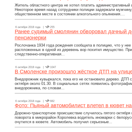
Житель областного центра не хотел платить административный 
Некоторое время назад сотрудники полиции задержали мужчину
общественном месте в состоянии алкогольного опьянения....
6 октября 2018 года |
255
Ранее судимый смолянин обворовал дачный до
пенсионерки
Рослочанка 1934 года рождения сообщила в полицию, что у нее 
распложенных в одной из деревень вор похитил имущество. Пр
следственно-оперативная...
6 октября 2018 года |
1047
В Смоленске произошло жёсткое ДТП на улиц
Внедорожник кувыркался, пока его не остановило дерево. ДТП 
октября около 01.30. В социальных сетях появились фотографи
внедорожника, по словам...
6 октября 2018 года |
682
Фото: Пьяный автомобилист влетел в кювет 
Дорожно-транспортное происшествие случилось пятого октября 
поворота в микрорайон Королевка водитель иномарки с белорус
очутился в кювете. Автомобиль получил серьезные...