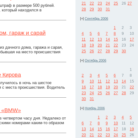
21
22
23
24
25
26
27
штраф в размере 500 рублей.
28
29
30
31
, который находился в
[+]
Сентябрь 2006
1
2
3
м, гараж и сарай
4
5
6
7
8
9
10
11
12
13
14
15
16
17
18
19
20
21
22
23
24
из дачного дома, гаража и сарая,
25
26
27
28
29
30
ибывшая на место происшествия
[+]
Октябрь 2006
1
е Кирова
2
3
4
5
6
7
8
9
10
11
12
13
14
15
случилось в ночь на шестое
и с места происшествия. Водитель
16
17
18
19
20
21
22
23
24
25
26
27
28
29
30
31
[+]
Ноябрь 2006
на «BMW»
1
2
3
4
5
в четвертом часу дня. Недалеко от
скими номерами каким-то образом
6
7
8
9
10
11
12
13
14
15
16
17
18
19
20
21
22
23
24
25
26