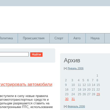
Политика
Происшествия
Спорт
Авто
Наука
Архив
[+]
Январь 2006
1
2
3
4
5
6
7
8
гистрировать автомобили
9
10
11
12
13
14
15
16
17
18
19
20
21
22
23
24
25
26
27
28
29
вступили в силу новые правила
30
31
автомототранспортных средств и
адельцам разрешается ставить на
[+]
Февраль 2006
 электронными ПТС, использование