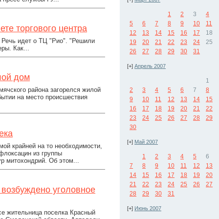
1
2
3
4
5
6
7
8
9
10
11
ете торгового центра
12
13
14
15
16
17
18
 Речь идет о ТЦ "Рио". "Решили
19
20
21
22
23
24
25
ры. Как...
26
27
28
29
30
31
[+]
Апрель 2007
лой дом
1
умячского района загорелся жилой
2
3
4
5
6
7
8
бытии на место происшествия
9
10
11
12
13
14
15
16
17
18
19
20
21
22
23
24
25
26
27
28
29
30
ека
[+]
Май 2007
мой крайней на то необходимости,
флоксацин из группы
1
2
3
4
5
6
р митохондрий. Об этом...
7
8
9
10
11
12
13
14
15
16
17
18
19
20
21
22
23
24
25
26
27
е возбуждено уголовное
28
29
30
31
[+]
Июнь 2007
се жительница поселка Красный