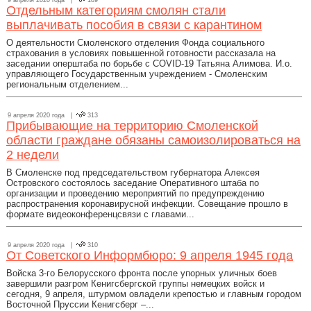
9 апреля 2020 года |
189
Отдельным категориям смолян стали
выплачивать пособия в связи с карантином
О деятельности Смоленского отделения Фонда социального
страхования в условиях повышенной готовности рассказала на
заседании оперштаба по борьбе с COVID-19 Татьяна Алимова. И.о.
управляющего Государственным учреждением - Смоленским
региональным отделением...
9 апреля 2020 года |
313
Прибывающие на территорию Смоленской
области граждане обязаны самоизолироваться на
2 недели
В Смоленске под председательством губернатора Алексея
Островского состоялось заседание Оперативного штаба по
организации и проведению мероприятий по предупреждению
распространения коронавирусной инфекции. Совещание прошло в
формате видеоконференцсвязи с главами...
9 апреля 2020 года |
310
От Советского Информбюро: 9 апреля 1945 года
Войска 3-го Белорусского фронта после упорных уличных боев
завершили разгром Кенигсбергской группы немецких войск и
сегодня, 9 апреля, штурмом овладели крепостью и главным городом
Восточной Пруссии Кенигсберг –...