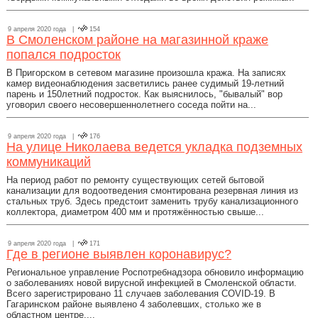
9 апреля 2020 года |
154
В Смоленском районе на магазинной краже
попался подросток
В Пригорском в сетевом магазине произошла кража. На записях
камер видеонаблюдения засветились ранее судимый 19-летний
парень и 150летний подросток. Как выяснилось, "бывалый" вор
уговорил своего несовершеннолетнего соседа пойти на...
9 апреля 2020 года |
176
На улице Николаева ведется укладка подземных
коммуникаций
На период работ по ремонту существующих сетей бытовой
канализации для водоотведения смонтирована резервная линия из
стальных труб. Здесь предстоит заменить трубу канализационного
коллектора, диаметром 400 мм и протяжённостью свыше...
9 апреля 2020 года |
171
Где в регионе выявлен коронавирус?
Региональное управление Роспотребнадзора обновило информацию
о заболеваниях новой вирусной инфекцией в Смоленской области.
Всего зарегистрировано 11 случаев заболевания COVID-19. В
Гагаринском районе выявлено 4 заболевших, столько же в
областном центре....