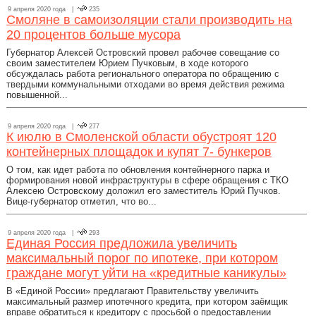
9 апреля 2020 года |
235
Смоляне в самоизоляции стали производить на
20 процентов больше мусора
Губернатор Алексей Островский провел рабочее совещание со
своим заместителем Юрием Пучковым, в ходе которого
обсуждалась работа регионального оператора по обращению с
твердыми коммунальными отходами во время действия режима
повышенной...
9 апреля 2020 года |
277
К июлю в Смоленской области обустроят 120
контейнерных площадок и купят 7- бункеров
О том, как идет работа по обновления контейнерного парка и
формирования новой инфраструктуры в сфере обращения с ТКО
Алексею Островскому доложил его заместитель Юрий Пучков.
Вице-губернатор отметил, что во...
9 апреля 2020 года |
293
Единая Россия предложила увеличить
максимальный порог по ипотеке, при котором
граждане могут уйти на «кредитные каникулы»
В «Единой России» предлагают Правительству увеличить
максимальный размер ипотечного кредита, при котором заёмщик
вправе обратиться к кредитору с просьбой о предоставлении