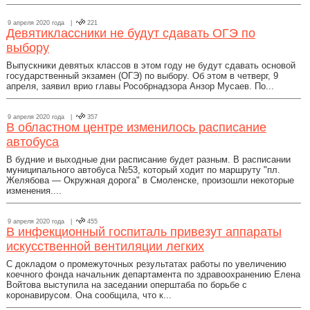
9 апреля 2020 года |
221
Девятиклассники не будут сдавать ОГЭ по
выбору
Выпускники девятых классов в этом году не будут сдавать основой
государственный экзамен (ОГЭ) по выбору. Об этом в четверг, 9
апреля, заявил врио главы Рособрнадзора Анзор Мусаев. По...
9 апреля 2020 года |
357
В областном центре изменилось расписание
автобуса
В будние и выходные дни расписание будет разным. В расписании
муниципального автобуса №53, который ходит по маршруту "пл.
Желябова — Окружная дорога" в Смоленске, произошли некоторые
изменения....
9 апреля 2020 года |
455
В инфекционный госпиталь привезут аппараты
искусственной вентиляции легких
С докладом о промежуточных результатах работы по увеличению
коечного фонда начальник департамента по здравоохранению Елена
Войтова выступила на заседании оперштаба по борьбе с
коронавирусом. Она сообщила, что к...