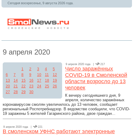
Сегодня воскресенье, 9 августа 2026 года.
9 апреля 2020
9 апреля 2020 года |
217
Число заражённых
1
2
3
4
5
COVID-19 в Смоленской
6
7
8
9
10
11
12
13
14
15
16
17
18
19
области возросло до 13
20
21
22
23
24
25
26
человек
27
28
29
30
К вечеру сегодняшнего дня, 9
апреля, количество заражённых
коронавирусом смолян увеличилось до 13 человек, сообщает
региональный Роспотребнадзор. В ведомстве сообщили, что COVID-
19 заражены 5 жителей Гагаринского района, двое граждан...
9 апреля 2020 года |
221
В смоленском УФНС работают электронные