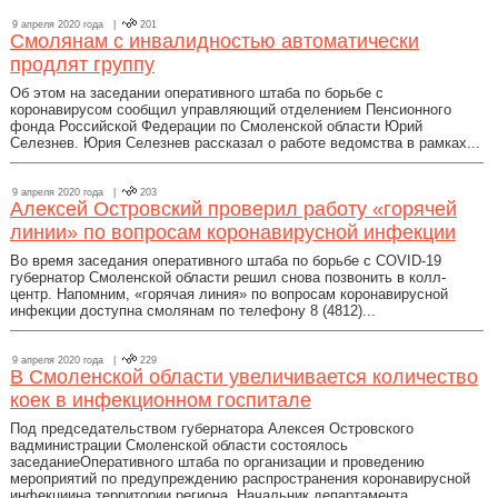
9 апреля 2020 года |
201
Смолянам с инвалидностью автоматически
продлят группу
Об этом на заседании оперативного штаба по борьбе с
коронавирусом сообщил управляющий отделением Пенсионного
фонда Российской Федерации по Смоленской области Юрий
Селезнев. Юрия Селезнев рассказал о работе ведомства в рамках...
9 апреля 2020 года |
203
Алексей Островский проверил работу «горячей
линии» по вопросам коронавирусной инфекции
Во время заседания оперативного штаба по борьбе с COVID-19
губернатор Смоленской области решил снова позвонить в колл-
центр. Напомним, «горячая линия» по вопросам коронавирусной
инфекции доступна смолянам по телефону 8 (4812)...
9 апреля 2020 года |
229
В Смоленской области увеличивается количество
коек в инфекционном госпитале
Под председательством губернатора Алексея Островского
вадминистрации Смоленской области состоялось
заседаниеОперативного штаба по организации и проведению
мероприятий по предупреждению распространения коронавирусной
инфекциина территории региона. Начальник департамента