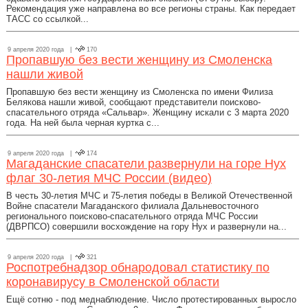
Рекомендация уже направлена во все регионы страны. Как передает
ТАСС со ссылкой...
9 апреля 2020 года |
170
Пропавшую без вести женщину из Смоленска
нашли живой
Пропавшую без вести женщину из Смоленска по имени Филиза
Белякова нашли живой, сообщают представители поисково-
спасательного отряда «Сальвар». Женщину искали с 3 марта 2020
года. На ней была черная куртка с...
9 апреля 2020 года |
174
Магаданские спасатели развернули на горе Нух
флаг 30-летия МЧС России (видео)
В честь 30-летия МЧС и 75-летия победы в Великой Отечественной
Войне спасатели Магаданского филиала Дальневосточного
регионального поисково-спасательного отряда МЧС России
(ДВРПСО) совершили восхождение на гору Нух и развернули на...
9 апреля 2020 года |
321
Роспотребнадзор обнародовал статистику по
коронавирусу в Смоленской области
Ещё сотню - под меднаблюдение. Число протестированных выросло