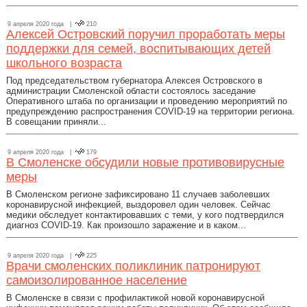
9 апреля 2020 года |
210
Алексей Островский поручил проработать меры
поддержки для семей, воспитывающих детей
школьного возраста
Под председательством губернатора Алексея Островского в
администрации Смоленской области состоялось заседание
Оперативного штаба по организации и проведению мероприятий по
предупреждению распространения COVID-19 на территории региона.
В совещании приняли...
9 апреля 2020 года |
179
В Смоленске обсудили новые противовирусные
меры
В Смоленском регионе зафиксировано 11 случаев заболевших
коронавирусной инфекцией, выздоровел один человек. Сейчас
медики обследует контактировавших с теми, у кого подтвердился
диагноз COVID-19. Как произошло заражение и в каком...
9 апреля 2020 года |
225
Врачи смоленских поликлиник патронируют
самоизолированное население
В Смоленске в связи с профилактикой новой коронавирусной