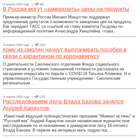
9 апреля 2020 года |
461
В России могут «заморозить» цены на продукты
Премьер-министр России Михаил Мишустин поддержал
предложение депутатов о возможности заморозки цен на продукты.
Как передает ТАСС со ссылкой на главу комитета Госдумы по
информационной политике Александра Хинштейна, глава...
9 апреля 2020 года |
1307
Кому из смолян начнут выплачивать пособия в
связи с карантином по коронавирусу
О деятельности Смоленского отделения Фонда социального
страхования в условиях повышенной готовности рассказала на
заседании оперштаба по борьбе с COVID-19 Татьяна Алимова. И.о.
управляющего Государственным учреждением - Смоленским
региональным...
9 апреля 2020 года |
1372
Расследованием дела Влада Бахова занялся
Андрей Караулов
Известный ведущий публицистических программ "Момент истины" и
"Русский век" Андрей Караулов начал независимое журналисткое
расследование по исчезновению в демидовском лесу 16-летнего
Влада Бахова. В первом же интервью мать подростка...