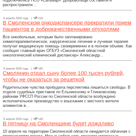
подключились ПСО «Сальвар». Добровольцы составили и
распространили...
9 апреля 2020 года |
218
В Смоленском онкодиспансере прекратили прием
пациентов в доброкачественными опухолями
Все онкобольные, которым было запланировано
химиотерапевитическое, хирургическое лечение и лучевая терапия
получат медицинскую помощь своевременно и в полном объеме. Как
сообщил главный врач ОГБУЗ «Смоленский областной
онкологический клинический диспансер» Александр...
9 апреля 2020 года |
165
Смолянин отдал сыну более 100 тысяч рублей,
чтобы не оказаться за решеткой
Родительские чувства пробудила перспектива лишиться свободы. В
отделе судебных приставов по Ельнинскому и Глинковскому
районам УФССП России по Смоленской области возбуждено
исполнительное производство о взыскании с местного жителя
алиментов в...
9 апреля 2020 года |
148
В пятницу на Смоленщине будет дождливо
10 апреля на территории Смоленской области ожидается облачная с
прояснениями погода. Ночью небольшие, местами умеренные