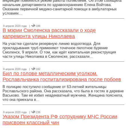
инфекции поменялся режим работы поликлиник. Об этом сообщила
начальник департамента по здравоохранению Елена Войтова.
Оказание первичной медико-санитарной помощи в амбулаторных
условиях...
9 апреля 2020 года |
186
В мэрии Смоленска рассказали о ходе
капремонта улицы Николаева
На участке сделали резервную линию водоотвода. Для
прокладывания труб применяют точечное пилотное бурение
Смоленск, 9 апреля. О том, как идёт капитальная реконструкция
части улицы Николаева в Смоленске, рассказали...
9 апреля 2020 года |
182
Бил по голове металлическим уголком.
Рославльчанка госпитализирована после побоев
В полицию поступило сообщение от 63-летней жительницы
Рославльского района. Она рассказала, что была в гостях в деревне
Васьково. Там её избил неадекватный мужчина. Женщина пояснила,
что она приехала в...
9 апреля 2020 года |
236
Указом Президента РФ сотруднику МЧС России
присвоен классный чин