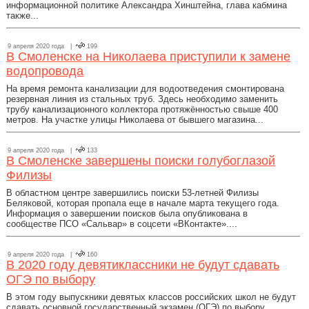
информационной политике Александра Хинштейна, глава кабмина
также...
9 апреля 2020 года |
199
В Смоленске на Николаева приступили к замене
водопровода
На время ремонта канализации для водоотведения смонтирована
резервная линия из стальных труб. Здесь необходимо заменить
трубу канализационного коллектора протяжённостью свыше 400
метров. На участке улицы Николаева от бывшего магазина...
9 апреля 2020 года |
133
В Смоленске завершены поиски голубоглазой
Филизы
В областном центре завершились поиски 53-летней Филизы
Беляковой, которая пропала еще в начале марта текущего года.
Информация о завершении поисков была опубликована в
сообществе ПСО «Сальвар» в соцсети «ВКонтакте»....
9 апреля 2020 года |
160
В 2020 году девятиклассники не будут сдавать
ОГЭ по выбору
В этом году выпускники девятых классов российских школ не будут
сдавать основной государственный экзамен (ОГЭ) по выбору.