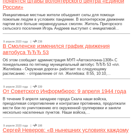
появятся штабы волонтерского центра «Единой
России»
Инициативные местные жители объединят силы для помощи
пожилым людям в условиях пандемии. В волонтерском движении
партии все больше неравнодушных смолян. Житель Пригорского
сельского поселения Игорь Андреев выступил с инициативой...
9 апреля 2020 года |
238
В Смоленске изменился график движения
автобуса ЂЂЂ 53
Об этом сообщает администрация МУП «Автоколонна-1308».С
понедельника по пятницу муниципальный автобус ЂЂЂ 53 «пл.
Желябова - Окружная дорога» работает по следующему
расписанию: - отправление от пл. Желябова: 8:55, 10:10,...
9 апреля 2020 года |
339
От Советского Информбюро: 9 апреля 1944 года
В течение 9 апреля западнее города Скала наши войска,
преодолевая сопротивление и контратаки противника, продолжали
вести бои по уничтожению его окруженной группировки и заняли
несколько населенных пунктов. Наши войска,...
9 апреля 2020 года |
198
Сергей Неверов: «В нынешних условиях каждому