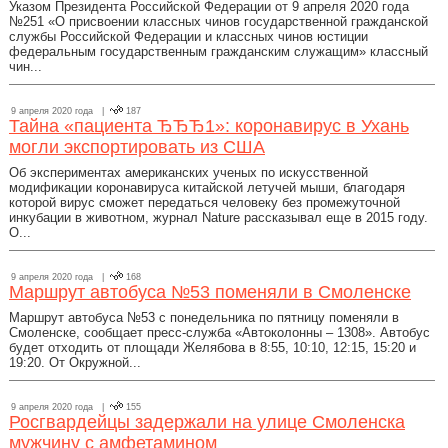
Указом Президента Российской Федерации от 9 апреля 2020 года
№251 «О присвоении классных чинов государственной гражданской
службы Российской Федерации и классных чинов юстиции
федеральным государственным гражданским служащим» классный
чин...
9 апреля 2020 года |
187
Тайна «пациента ЂЂЂ1»: коронавирус в Ухань
могли экспортировать из США
Об экспериментах американских ученых по искусственной
модификации коронавируса китайской летучей мыши, благодаря
которой вирус сможет передаться человеку без промежуточной
инкубации в животном, журнал Nature рассказывал еще в 2015 году.
О...
9 апреля 2020 года |
168
Маршрут автобуса №53 поменяли в Смоленске
Маршрут автобуса №53 с понедельника по пятницу поменяли в
Смоленске, сообщает пресс-служба «Автоколонны – 1308». Автобус
будет отходить от площади Желябова в 8:55, 10:10, 12:15, 15:20 и
19:20. От Окружной...
9 апреля 2020 года |
155
Росгвардейцы задержали на улице Смоленска
мужчину с амфетамином