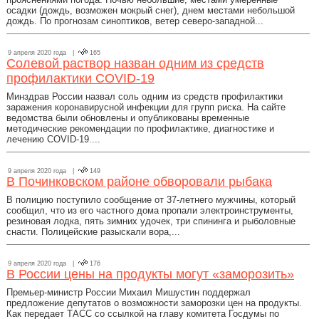
осадки (дождь, возможен мокрый снег), днем местами небольшой
дождь. По прогнозам синоптиков, ветер северо-западной...
9 апреля 2020 года |
165
Солевой раствор назван одним из средств
профилактики COVID-19
Минздрав России назвал соль одним из средств профилактики
заражения коронавирусной инфекции для групп риска. На сайте
ведомства были обновлены и опубликованы временные
методические рекомендации по профилактике, диагностике и
лечению COVID-19....
9 апреля 2020 года |
149
В Починковском районе обворовали рыбака
В полицию поступило сообщение от 37-летнего мужчины, который
сообщил, что из его частного дома пропали электроинструменты,
резиновая лодка, пять зимних удочек, три спининга и рыболовные
снасти. Полицейские разыскали вора,...
9 апреля 2020 года |
176
В России цены на продукты могут «заморозить»
Премьер-министр России Михаил Мишустин поддержал
предложение депутатов о возможности заморозки цен на продукты.
Как передает ТАСС со ссылкой на главу комитета Госдумы по