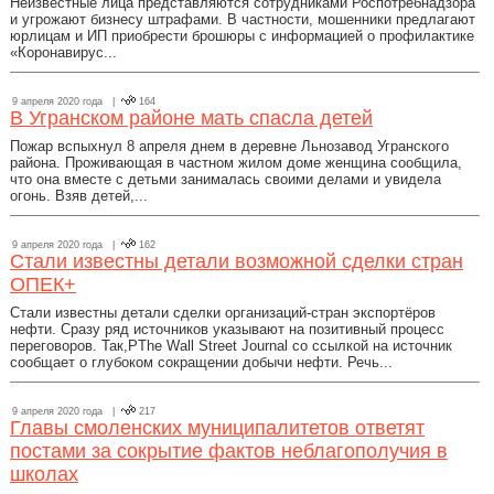
Неизвестные лица представляются сотрудниками Роспотребнадзора
и угрожают бизнесу штрафами. В частности, мошенники предлагают
юрлицам и ИП приобрести брошюры с информацией о профилактике
«Коронавирус...
9 апреля 2020 года |
164
В Угранском районе мать спасла детей
Пожар вспыхнул 8 апреля днем в деревне Льнозавод Угранского
района. Проживающая в частном жилом доме женщина сообщила,
что она вместе с детьми занималась своими делами и увидела
огонь. Взяв детей,...
9 апреля 2020 года |
162
Стали известны детали возможной сделки стран
ОПЕК+
Стали известны детали сделки организаций-стран экспортёров
нефти. Сразу ряд источников указывают на позитивный процесс
переговоров. Так,PThe Wall Street Journal со ссылкой на источник
сообщает о глубоком сокращении добычи нефти. Речь...
9 апреля 2020 года |
217
Главы смоленских муниципалитетов ответят
постами за сокрытие фактов неблагополучия в
школах