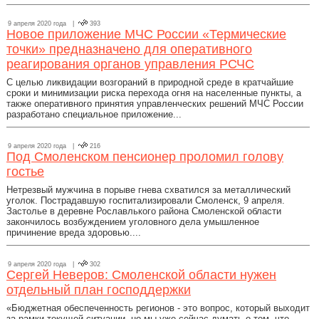
9 апреля 2020 года |
393
Новое приложение МЧС России «Термические
точки» предназначено для оперативного
реагирования органов управления РСЧС
С целью ликвидации возгораний в природной среде в кратчайшие
сроки и минимизации риска перехода огня на населенные пункты, а
также оперативного принятия управленческих решений МЧС России
разработано специальное приложение...
9 апреля 2020 года |
216
Под Смоленском пенсионер проломил голову
гостье
Нетрезвый мужчина в порыве гнева схватился за металлический
уголок. Пострадавшую госпитализировали Смоленск, 9 апреля.
Застолье в деревне Рославлького района Смоленской области
закончилось возбуждением уголовного дела умышленное
причинение вреда здоровью....
9 апреля 2020 года |
302
Сергей Неверов: Смоленской области нужен
отдельный план господдержки
«Бюджетная обеспеченность регионов - это вопрос, который выходит
за рамки текущей ситуации, но мы уже сейчас думать о том, что