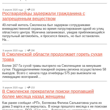
9 апреля 2020 года |
133
Росгвардейцы задержали гражданина с
запрещенным веществом
40-летний житель Смоленска был задержан сотрудниками
вневедомственной охраны во время патрулирования одной из улиц
областного центра. Мужчина запаниковал, увидев приближающийся
патрульный автомобиль, и бросился бежать, но был остановлен.
На...
9 апреля 2020 года |
296
В Смоленской области продолжает гореть сухая
трава
Более 167 Га сухой травы выгорело на Смоленщине за минувшие
сутки. Подразделениями пожарной охраны региона осуществлено 58
выездов. Всего с начала года огнеборцы 575 раз выезжали на
ликвидацию возгораний...
9 апреля 2020 года |
153
В Смоленске прекратили поиски пропавшей
более месяца назад женщины
Как ранее сообщал «РП», Белякова Филиза Сальватовна ушла из
дома 3 марта и не вернулась. В конце прошлого месяца к ее поискам