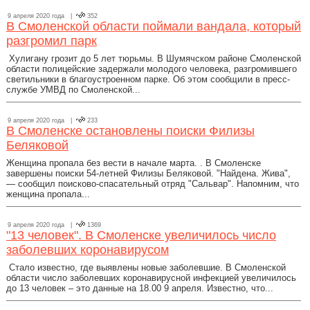
9 апреля 2020 года |
352
В Смоленской области поймали вандала, который
разгромил парк
Хулигану грозит до 5 лет тюрьмы. В Шумячском районе Смоленской
области полицейские задержали молодого человека, разгромившего
светильники в благоустроенном парке. Об этом сообщили в пресс-
службе УМВД по Смоленской...
9 апреля 2020 года |
233
В Смоленске остановлены поиски Филизы
Беляковой
Женщина пропала без вести в начале марта. . В Смоленске
завершены поиски 54-летней Филизы Беляковой. "Найдена. Жива",
— сообщил поисково-спасательный отряд "Сальвар". Напомним, что
женщина пропала...
9 апреля 2020 года |
1369
"13 человек". В Смоленске увеличилось число
заболевших коронавирусом
Стало известно, где выявлены новые заболевшие. В Смоленской
области число заболевших коронавирусной инфекцией увеличилось
до 13 человек – это данные на 18.00 9 апреля. Известно, что...