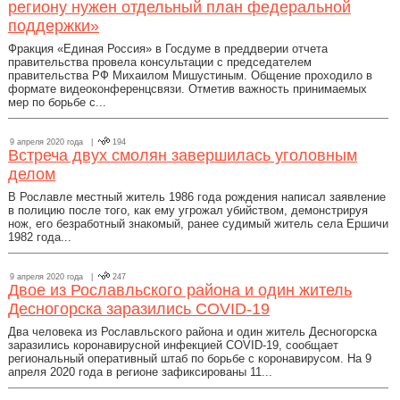
региону нужен отдельный план федеральной
поддержки»
Фракция «Единая Россия» в Госдуме в преддверии отчета
правительства провела консультации с председателем
правительства РФ Михаилом Мишустиным. Общение проходило в
формате видеоконференцсвязи. Отметив важность принимаемых
мер по борьбе с...
9 апреля 2020 года |
194
Встреча двух смолян завершилась уголовным
делом
В Рославле местный житель 1986 года рождения написал заявление
в полицию после того, как ему угрожал убийством, демонстрируя
нож, его безработный знакомый, ранее судимый житель села Ершичи
1982 года...
9 апреля 2020 года |
247
Двое из Рославльского района и один житель
Десногорска заразились COVID-19
Два человека из Рославльского района и один житель Десногорска
заразились коронавирусной инфекцией COVID-19, сообщает
региональный оперативный штаб по борьбе с коронавирусом. На 9
апреля 2020 года в регионе зафиксированы 11...