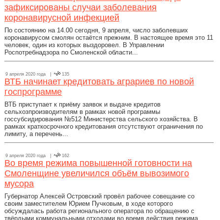
зафиксированы случаи заболевания
коронавирусной инфекцией
По состоянию на 14.00 сегодня, 9 апреля, число заболевших
коронавирусом смолян остаётся прежним. В настоящее время это 11
человек, один из которых выздоровел. В Управлении
Роспотребнадзора по Смоленской области...
9 апреля 2020 года |
135
ВТБ начинает кредитовать аграриев по новой
госпрограмме
ВТБ приступает к приёму заявок и выдаче кредитов
сельхозпроизводителям в рамках новой программы
госсубсидирования №512 Министерства сельского хозяйства. В
рамках краткосрочного кредитования отсутствуют ограничения по
лимиту, а перечень...
9 апреля 2020 года |
162
Во время режима повышенной готовности на
Смоленщине увеличился объём вывозимого
мусора
Губернатор Алексей Островский провёл рабочее совещание со
своим заместителем Юрием Пучковым, в ходе которого
обсуждалась работа регионального оператора по обращению с
твёрдыми коммунальными отходами во время действия режима...