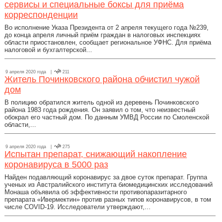
сервисы и специальные боксы для приёма
корреспонденции
Во исполнение Указа Президента от 2 апреля текущего года №239,
до конца апреля личный приём граждан в налоговых инспекциях
области приостановлен, сообщает региональное УФНС. Для приёма
налоговой и бухгалтерской...
9 апреля 2020 года |
211
Житель Починковского района обчистил чужой
дом
В полицию обратился житель одной из деревень Починковского
района 1983 года рождения. Он заявил о том, что неизвестный
обокрал его частный дом. По данным УМВД России по Смоленской
области,...
9 апреля 2020 года |
275
Испытан препарат, снижающий накопление
коронавируса в 5000 раз
Найден подавляющий коронавирус за двое суток препарат. Группа
ученых из Австралийского института биомедицинских исследований
Монаша объявила об эффективности противопаразитарного
препарата «Ивермектин» против разных типов коронавирусов, в том
числе COVID-19. Исследователи утверждают,...