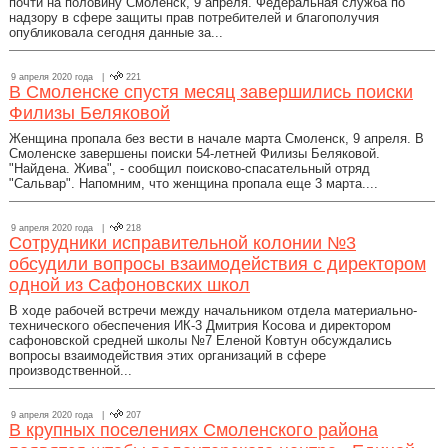
почти на половину Смоленск, 9 апреля. Федеральная служба по
надзору в сфере защиты прав потребителей и благополучия
опубликовала сегодня данные за...
9 апреля 2020 года |
221
В Смоленске спустя месяц завершились поиски
Филизы Беляковой
Женщина пропала без вести в начале марта Смоленск, 9 апреля. В
Смоленске завершены поиски 54-летней Филизы Беляковой.
"Найдена. Жива", - сообщил поисково-спасательный отряд
"Сальвар". Напомним, что женщина пропала еще 3 марта....
9 апреля 2020 года |
218
Сотрудники исправительной колонии №3
обсудили вопросы взаимодействия с директором
одной из Сафоновских школ
В ходе рабочей встречи между начальником отдела материально-
технического обеспечения ИК-3 Дмитрия Косова и директором
сафоновской средней школы №7 Еленой Ковтун обсуждались
вопросы взаимодействия этих организаций в сфере
производственной...
9 апреля 2020 года |
207
В крупных поселениях Смоленского района