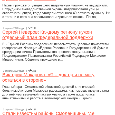
Нервы прохожего, увидевшего патрульную машину, не выдержали.
Сотрудники вневедомственной охраны патрулировали улицы
областного центра, когда увидели странного 40-летнего мужчину. Ни
с того ни с сего она запаниковал и бросился бежать. Поняв,...
9 апреля 2020 года |
144
Сергей Неверов: Каждому региону нужен
отдельный план федеральной поддержки
В «Единой России» предложили пересмотреть целевые показатели
госпрограмм. Фракция «Единая Россия» в Государственной Думе в
преддверии отчета Правительства провела консультации с
Председателем Правительства Российской Федерации Михаилом
Мишустиным. Общение проходило в...
9 апреля 2020 года |
291
Виктория Макарова: «Я – доктор и не могу
остаться в стороне»
Главный врач Смоленской областной детской клинической
больницыВиктория Макарова рассказала, как помощь людям стала
для неё неотъемлемой частью жизни, а также поделилась
впечатлениями о работе в волонтёрском центре «Единой...
9 апреля 2020 года |
147
Стали известны районы Смоленщины, где