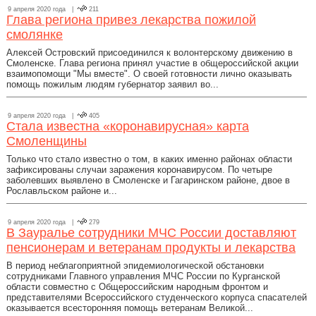
9 апреля 2020 года |
211
Глава региона привез лекарства пожилой
смолянке
Алексей Островский присоединился к волонтерскому движению в
Смоленске. Глава региона принял участие в общероссийской акции
взаимопомощи "Мы вместе". О своей готовности лично оказывать
помощь пожилым людям губернатор заявил во...
9 апреля 2020 года |
405
Стала известна «коронавирусная» карта
Смоленщины
Только что стало известно о том, в каких именно районах области
зафиксированы случаи заражения коронавирусом. По четыре
заболевших выявлено в Смоленске и Гагаринском районе, двое в
Рославльском районе и...
9 апреля 2020 года |
279
В Зауралье сотрудники МЧС России доставляют
пенсионерам и ветеранам продукты и лекарства
В период неблагоприятной эпидемиологической обстановки
сотрудниками Главного управления МЧС России по Курганской
области совместно с Общероссийским народным фронтом и
представителями Всероссийского студенческого корпуса спасателей
оказывается всесторонняя помощь ветеранам Великой...