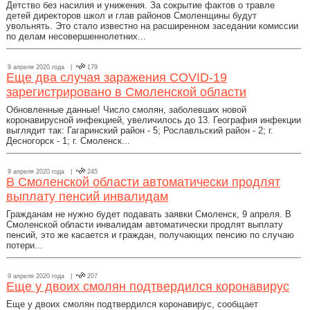
Детство без насилия и унижения. За сокрытие фактов о травле
детей директоров школ и глав районов Смоленщины будут
увольнять. Это стало известно на расширенном заседании комиссии
по делам несовершеннолетних...
9 апреля 2020 года |
179
Еще два случая заражения COVID-19
зарегистрировано в Смоленской области
Обновленные данные! Число смолян, заболевших новой
коронавирусной инфекцией, увеличилось до 13. География инфекции
выглядит так: Гагаринский район - 5; Рославльский район - 2; г.
Десногорск - 1; г. Смоленск...
9 апреля 2020 года |
245
В Смоленской области автоматически продлят
выплату пенсий инвалидам
Гражданам не нужно будет подавать заявки Смоленск, 9 апреля. В
Смоленской области инвалидам автоматически продлят выплату
пенсий, это же касается и граждан, получающих пенсию по случаю
потери...
9 апреля 2020 года |
207
Еще у двоих смолян подтвердился коронавирус
Еще у двоих смолян подтвердился коронавирус, сообщает