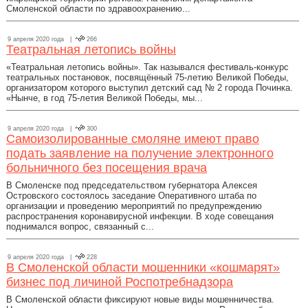
Смоленской области по здравоохранению...
9 апреля 2020 года |
266
Театральная летопись войны
«Театральная летопись войны». Так назывался фестиваль-конкурс
театральных постановок, посвящённый 75-летию Великой Победы,
организатором которого выступил детский сад № 2 города Починка.
«Нынче, в год 75-летия Великой Победы, мы...
9 апреля 2020 года |
300
Самоизолированные смоляне имеют право
подать заявление на получение электронного
больничного без посещения врача
В Смоленске под председательством губернатора Алексея
Островского состоялось заседание Оперативного штаба по
организации и проведению мероприятий по предупреждению
распространения коронавирусной инфекции. В ходе совещания
поднимался вопрос, связанный с...
9 апреля 2020 года |
228
В Смоленской области мошенники «кошмарят»
бизнес под личиной Роспотребнадзора
В Смоленской области фиксируют новые виды мошенничества.