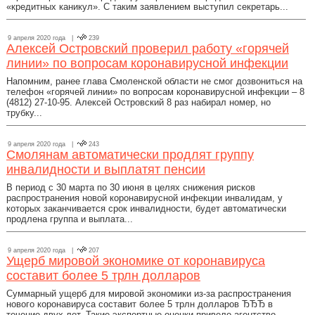
«кредитных каникул». С таким заявлением выступил секретарь...
9 апреля 2020 года |
239
Алексей Островский проверил работу «горячей
линии» по вопросам коронавирусной инфекции
Напомним, ранее глава Смоленской области не смог дозвониться на
телефон «горячей линии» по вопросам коронавирусной инфекции – 8
(4812) 27-10-95. Алексей Островский 8 раз набирал номер, но
трубку...
9 апреля 2020 года |
243
Смолянам автоматически продлят группу
инвалидности и выплатят пенсии
В период с 30 марта по 30 июня в целях снижения рисков
распространения новой коронавирусной инфекции инвалидам, у
которых заканчивается срок инвалидности, будет автоматически
продлена группа и выплата...
9 апреля 2020 года |
207
Ущерб мировой экономике от коронавируса
составит более 5 трлн долларов
Суммарный ущерб для мировой экономики из-за распространения
нового коронавируса составит более 5 трлн долларов ЂЂЂ в
течение двух лет. Такие экспертные оценки привело агентство