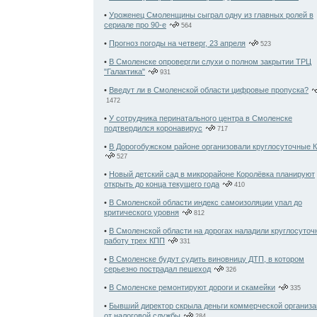
•
Уроженец Смоленщины сыграл одну из главных ролей в
сериале про 90-е
564
•
Прогноз погоды на четверг, 23 апреля
523
•
В Смоленске опровергли слухи о полном закрытии ТРЦ
"Галактика"
931
•
Введут ли в Смоленской области цифровые пропуска?
1472
•
У сотрудника перинатального центра в Смоленске
подтвердился коронавирус
717
•
В Дорогобужском районе организовали круглосуточные 
527
•
Новый детский сад в микрорайоне Королёвка планируют
открыть до конца текущего года
410
•
В Смоленской области индекс самоизоляции упал до
критического уровня
812
•
В Смоленской области на дорогах наладили круглосуто
работу трех КПП
331
•
В Смоленске будут судить виновницу ДТП, в котором
серьезно пострадал пешеход
326
•
В Смоленске ремонтируют дороги и скамейки
335
•
Бывший директор скрыла деньги коммерческой организа
от налоговой службы
284