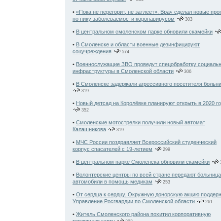
•
«Пока не перегорит, не затлеет». Врач сделал новые про
по пику заболеваемости коронавирусом
303
•
В центральном смоленском парке обновили скамейки
•
В Смоленске и области военные дезинфицируют
соцучреждения
574
•
Военнослужащие ЗВО проведут спецобработку социаль
инфраструктуры в Смоленской области
306
•
В Смоленске задержали агрессивного посетителя больн
319
•
Новый детсад на Королёвке планируют открыть в 2020 г
352
•
Смоленские мотострелки получили новый автомат
Калашникова
319
•
МЧС России поздравляет Всероссийский студенческий
корпус спасателей с 19-летием
299
•
В центральном парке Смоленска обновили скамейки
•
Волонтерские центры по всей стране передают больниц
автомобили в помощь медикам
253
•
От сердца к сердцу. Окружную донорскую акцию поддер
Управление Росгвардии по Смоленской области
261
•
Житель Смоленского района похитил корпоративную