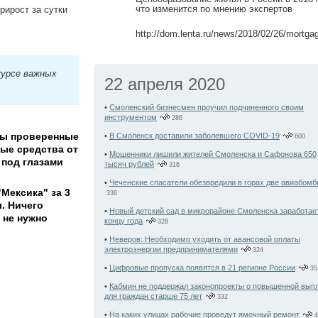
что изменится по мнению экспертов
рирост за сутки
http://dom.lenta.ru/news/2018/02/26/mortgag
курсе важных
22 апреля 2020
•
Смоленский бизнесмен проучил подчиненного своим
инструментом
286
ы проверенные
•
В Смоленск доставили заболевшего COVID-19
600
ые средства от
•
Мошенники лишили жителей Смоленска и Сафонова 650
 под глазами
тысяч рублей
316
•
Чеченские спасатели обезвредили в горах две авиабом
"Мексика" за 3
336
. Ничего
•
Новый детский сад в микрорайоне Смоленска заработает
 не нужно
концу года
328
•
Неверов: Необходимо уходить от авансовой оплаты
электроэнергии предпринимателями
324
•
Цифровые пропуска появятся в 21 регионе России
35
•
Кабмин не поддержал законопроекты о повышенной вып
для граждан старше 75 лет
332
•
На каких улицах рабочие проведут ямочный ремонт
4