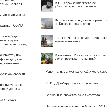
В ОАЭ произошло жестокое
ляции, заявляя,
убийство криптомиллионера
рытию религиозных
Все новости по падению вертолета
на Кавказе: читать здесь
разиться COVID-
Если мы будем
Таких событий не было с 1945: чего
изнь в руках
ждать всем нам?
то не гарантирует,
ронавирусу при
В магазинах России ажиотаж из-за
этого продукта: что купить?
нформация, что
ий, вызванных
Рецепт дня: Запеканка из кабачков с сыр
Брянской области,
У ГИБДД заберут часть полномочий
ронавирусом не
дошли до пика
Волшебные свойства сока чистотела
ых случаев
Ценообразование жилья в России в 2018 