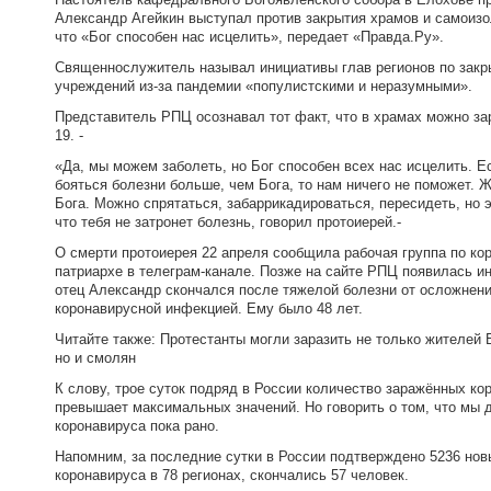
Александр Агейкин выступал против закрытия храмов и самоизо
что «Бог способен нас исцелить», передает «Правда.Ру».
Священнослужитель называл инициативы глав регионов по зак
учреждений из-за пандемии «популистскими и неразумными».
Представитель РПЦ осознавал тот факт, что в храмах можно за
19. -
«Да, мы можем заболеть, но Бог способен всех нас исцелить. 
бояться болезни больше, чем Бога, то нам ничего не поможет. Ж
Бога. Можно спрятаться, забаррикадироваться, пересидеть, но э
что тебя не затронет болезнь, говорил протоиерей.-
О смерти протоиерея 22 апреля сообщила рабочая группа по ко
патриархе в телеграм-канале. Позже на сайте РПЦ появилась и
отец Александр скончался после тяжелой болезни от осложнен
коронавирусной инфекцией. Ему было 48 лет.
Читайте также: Протестанты могли заразить не только жителей 
но и смолян
К слову, трое суток подряд в России количество заражённых ко
превышает максимальных значений. Но говорить о том, что мы 
коронавируса пока рано.
Напомним, за последние сутки в России подтверждено 5236 нов
коронавируса в 78 регионах, скончались 57 человек.