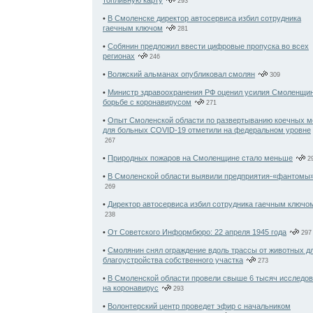
топливную карту
293
•
В Смоленске директор автосервиса избил сотрудника
гаечным ключом
281
•
Собянин предложил ввести цифровые пропуска во всех
регионах
246
•
Волжский альманах опубликовал смолян
309
•
Министр здравоохранения РФ оценил усилия Смоленщи
борьбе с коронавирусом
271
•
Опыт Смоленской области по развертыванию коечных м
для больных COVID-19 отметили на федеральном уровне
267
•
Природных пожаров на Смоленщине стало меньше
2
•
В Смоленской области выявили предприятия-«фантомы
269
•
Директор автосервиса избил сотрудника гаечным ключо
238
•
От Советского Информбюро: 22 апреля 1945 года
297
•
Смолянин снял ограждение вдоль трассы от животных д
благоустройства собственного участка
273
•
В Смоленской области провели свыше 6 тысяч исследо
на коронавирус
293
•
Волонтерский центр проведет эфир с начальником