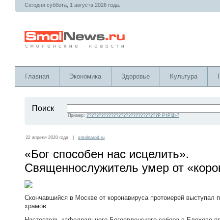
Сегодня суббота, 1 августа 2026 года.
Главная
Экономика
Здоровье
Культура
Поиск
Пример:
?????????????????????????????Р Р†Р’В»?
22 апреля 2020 года |
smolnarod.ru
«Бог способен нас исцелить».
Священнослужитель умер от «кор
Скончавшийся в Москве от коронавируса протоиерей выступал п
храмов.
Настоятель кафедрального Богоявленского собора в Елохове п