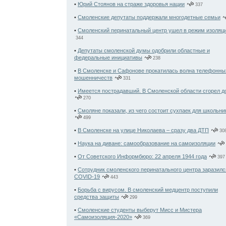
•
Юрий Стоянов на страже здоровья нации
337
•
Смоленские депутаты поддержали многодетные семьи
•
Смоленский перинатальный центр ушел в режим изоляц
344
•
Депутаты смоленской думы одобрили областные и
федеральные инициативы
238
•
В Смоленске и Сафонове прокатилась волна телефонны
мошенничеств
331
•
Имеется пострадавший. В Смоленской области сгорел д
270
•
Смоляне показали, из чего состоит сухпаек для школьни
499
•
В Смоленске на улице Николаева – сразу два ДТП
30
•
Наука на диване: самообразование на самоизоляции
•
От Советского Информбюро: 22 апреля 1944 года
397
•
Сотрудник смоленского перинатального центра заразилс
COVID-19
443
•
Борьба с вирусом. В смоленский медцентр поступили
средства защиты
299
•
Смоленские студенты выберут Мисс и Мистера
«Самоизоляция-2020»
369