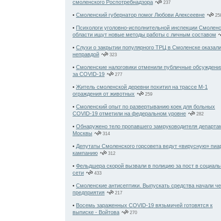
смоленского Роспотребнадзора
237
•
Смоленский губернатор помог Любови Алексеевне
25
•
Психологи уголовно-исполнительной инспекции Смолен
области ищут новые методы работы с личным составом
•
Слухи о закрытии популярного ТРЦ в Смоленске оказал
неправдой
323
•
Смоленские налоговики отменили публичные обсуждения
за COVID-19
277
•
Житель смоленской деревни похитил на трассе М-1
ограждения от животных
259
•
Смоленский опыт по развертыванию коек для больных
COVID-19 отметили на федеральном уровне
282
•
Обнаружено тело пропавшего замруководителя департа
Москвы
314
•
Депутаты Смоленского горсовета ведут «вирусную» пиа
кампанию
312
•
Фельдшера скорой вызвали в полицию за пост в социал
сети
433
•
Смоленские антисептики. Выпускать средства начали ч
предприятия
217
•
Восемь зараженных COVID-19 вязьмичей готовятся к
выписке - Войтова
270