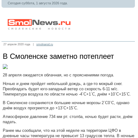
Сегодня суббота, 1 августа 2026 года.
27 апреля 2020 года |
smolnarod.ru
В Смоленске заметно потеплеет
28 апреля ожидается облачная, но с прояснениями погода.
Ночью и днем пройдет небольшой дождь, а где-то мокрый снег.
Преобладать будет юго-западный ветер со скорость 6-11 м/с.
Температура воздуха по области ночью -4`С+1`С, днём +10`С+15`С.
В Смоленске сохраняются большие ночные морозы 2`С0`С, однако
днём воздух прогреется до +13`С+15`С.
Атмосферное давление 734 мм рт. столба, ночью будет расти, днём
падать.
Ранее мы сообщали, что на этой неделе на территории ЦФО в
дневные часы температура не превысит 13 градусов тепла. В ночные