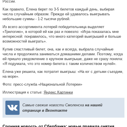
России.
Как правило, Елена берет по 3-5 билетов каждый день, выбирая
числа случайным образом. Прежде ей удавалось выигрывать
небольшие суммы - 1-2 тысячи рублей.
Из всего ассортимента лотерей победительница выделяет
«Трилогию», в которой ей как раз и повезло: «Игра показалась мне
интересной: понравилось, что много категорий выигрышей и больше
возможностей выиграть».
Купив сяастливый билет, она, как и всегда, выбрала случайные
числа и продолжила заниматься домашними делами. Поэтому, когда
ей пришло уведомление о крупном выигрыше, даже не сразу поняла:
«Я подумала, что это номер билета с таким количеством нулей».
Елена уже решила, как потратит выигрыш: «На юг с детьми съездим,
на море».
Фото: пресс-служба «Национальной Лотереи»
Иллюстрация к статье:
Яндекс.Картинки
Самые свежие новости Смоленска
на нашей
странице в Вконтакте
Срочная новость от Сбербанка: новые правила снятия