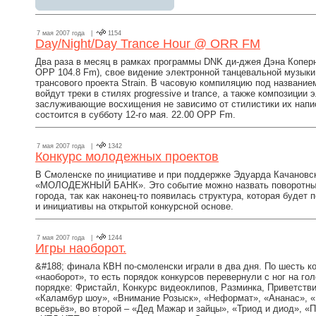
7 мая 2007 года |
1154
Day/Night/Day Trance Hour @ ORR FM
Два раза в месяц в рамках программы DNK ди-джея Дэна Коперни
ОРР 104.8 Fm), свое видение электронной танцевальной музык
трансового проекта Strain. В часовую компиляцию под названием
войдут треки в стилях progressive и trance, а также композиции
заслуживающие восхищения не зависимо от стилистики их напис
состоится в субботу 12-го мая. 22.00 ОРР Fm.
7 мая 2007 года |
1342
Конкурс молодежных проектов
В Смоленске по инициативе и при поддержке Эдуарда Качановск
«МОЛОДЕЖНЫЙ БАНК». Это событие можно назвать поворотным
города, так как наконец-то появилась структура, которая буде
и инициативы на открытой конкурсной основе.
7 мая 2007 года |
1244
Игры наоборот.
&#188; финала КВН по-смоленски играли в два дня. По шесть к
«наоборот», то есть порядок конкурсов перевернули с ног на г
порядке: Фристайл, Конкурс видеоклипов, Разминка, Приветств
«Каламбур шоу», «Внимание Розыск», «Неформат», «Ананас», «
всерьёз», во второй – «Дед Мажар и зайцы», «Триод и диод», «