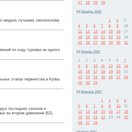
27
28
29
30
[+]
Декабрь 2006
ую медаль лучшему смоленскому
1
2
3
4
5
6
7
8
9
10
11
12
13
14
15
16
17
18
19
20
21
22
23
24
25
26
27
28
29
30
31
евший по ходу турнира ни одного
[+]
Январь 2007
1
2
3
4
5
6
7
8
9
10
11
12
13
14
15
16
17
18
19
20
21
22
23
24
25
26
27
28
льных этапах первенства и Кубка
29
30
31
[+]
Февраль 2007
1
2
3
4
5
6
7
8
9
10
11
вух последних сезонов и
12
13
14
15
16
17
18
х во втором дивизионе (62),
19
20
21
22
23
24
25
26
27
28
[+]
Март 2007