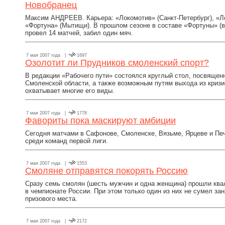
Новобранец
Максим АНДРЕЕВ. Карьера: «Локомотив» (Санкт-Петербург), «Л
«Фортуна» (Мытищи). В прошлом сезоне в составе «Фортуны» (в
провел 14 матчей, забил один мяч.
7 мая 2007 года |
1697
Озолотит ли Прудников смоленский спорт?
В редакции «Рабочего пути» состоялся круглый стол, посвящен
Смоленской области, а также возможным путям выхода из кризи
охватывает многие его виды.
7 мая 2007 года |
1778
Фавориты пока маскируют амбиции
Сегодня матчами в Сафонове, Смоленске, Вязьме, Ярцеве и Печ
среди команд первой лиги.
7 мая 2007 года |
1553
Смоляне отправятся покорять Россию
Сразу семь смолян (шесть мужчин и одна женщина) прошли ква
в чемпионате России. При этом только один из них не сумел за
призового места.
7 мая 2007 года |
2172