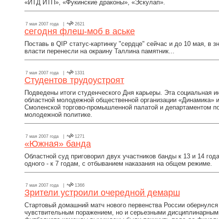
«ИТД ИТП», «Фукинские драконы», «Эскулап».
7 мая 2007 года |
2621
сегодня флеш-моб в аське
Поставь в QIP статус-картинку "сердце" сейчас и до 10 мая, в зн
власти перенесли на окраину Таллина памятник...
7 мая 2007 года |
1331
Студентов трудоустроят
Подведены итоги студенческого Дня карьеры. Эта социальная и
областной молодежной общественной организации «Динамика» 
Смоленской торгово-промышленной палатой и департаментом по
молодежной политике.
7 мая 2007 года |
1271
«Южная» банда
Областной суд приговорил двух участников банды к 13 и 14 год
одного - к 7 годам, с отбыванием наказания на общем режиме.
7 мая 2007 года |
1366
Зрители устроили очередной демарш
Стартовый домашний матч нового первенства России обернулся
чувствительным поражением, но и серьезными дисциплинарными