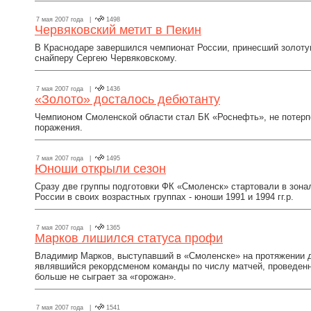
7 мая 2007 года |
1498
Червяковский метит в Пекин
В Краснодаре завершился чемпионат России, принесший золот
снайперу Сергею Червяковскому.
7 мая 2007 года |
1436
«Золото» досталось дебютанту
Чемпионом Смоленской области стал БК «Роснефть», не потерп
поражения.
7 мая 2007 года |
1495
Юноши открыли сезон
Сразу две группы подготовки ФК «Смоленск» стартовали в зона
России в своих возрастных группах - юноши 1991 и 1994 гг.р.
7 мая 2007 года |
1365
Марков лишился статуса профи
Владимир Марков, выступавший в «Смоленске» на протяжении д
являвшийся рекордсменом команды по числу матчей, проведенны
больше не сыграет за «горожан».
7 мая 2007 года |
1541