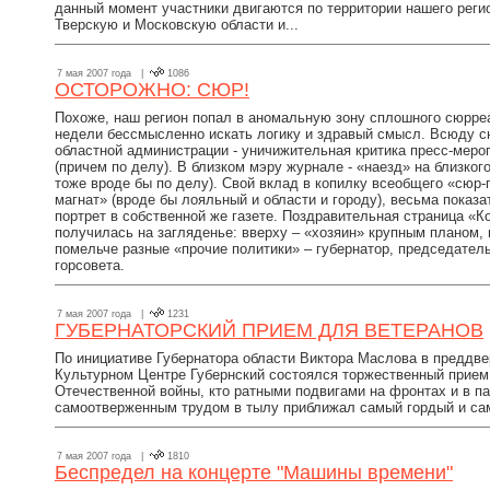
данный момент участники двигаются по территории нашего реги
Тверскую и Московскую области и...
7 мая 2007 года |
1086
ОСТОРОЖНО: СЮР!
Похоже, наш регион попал в аномальную зону сплошного сюрре
недели бессмысленно искать логику и здравый смысл. Всюду сюр
областной администрации - уничижительная критика пресс-меро
(причем по делу). В близком мэру журнале - «наезд» на близког
тоже вроде бы по делу). Свой вклад в копилку всеобщего «сюр-
магнат» (вроде бы лояльный и области и городу), весьма показ
портрет в собственной же газете. Поздравительная страница «К
получилась на загляденье: вверху – «хозяин» крупным планом, 
помельче разные «прочие политики» – губернатор, председател
горсовета.
7 мая 2007 года |
1231
ГУБЕРНАТОРСКИЙ ПРИЕМ ДЛЯ ВЕТЕРАНОВ
По инициативе Губернатора области Виктора Маслова в преддв
Культурном Центре Губернский состоялся торжественный прием
Отечественной войны, кто ратными подвигами на фронтах и в па
самоотверженным трудом в тылу приближал самый гордый и сам
7 мая 2007 года |
1810
Беспредел на концерте "Машины времени"