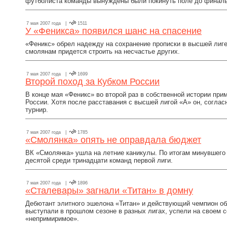
футболиста команды вынуждены были покинуть поле до финаль
7 мая 2007 года |
1511
У «Феникса» появился шанс на спасение
«Феникс» обрел надежду на сохранение прописки в высшей лиге
смолянам придется строить на несчастье других.
7 мая 2007 года |
1699
Второй поход за Кубком России
В конце мая «Феникс» во второй раз в собственной истории при
России. Хотя после расставания с высшей лигой «А» он, соглас
турнир.
7 мая 2007 года |
1785
«Смолянка» опять не оправдала бюджет
ВК «Смолянка» ушла на летние каникулы. По итогам минувшего
десятой среди тринадцати команд первой лиги.
7 мая 2007 года |
1896
«Сталевары» загнали «Титан» в домну
Дебютант элитного эшелона «Титан» и действующий чемпион об
выступали в прошлом сезоне в разных лигах, успели на своем 
«непримиримое».