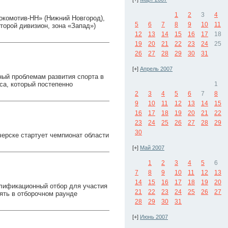
1
2
3
4
окомотив-НН» (Нижний Новгород),
5
6
7
8
9
10
11
торой дивизион, зона «Запад»)
12
13
14
15
16
17
18
19
20
21
22
23
24
25
26
27
28
29
30
31
[+]
Апрель 2007
ный проблемам развития спорта в
са, который постепенно
1
2
3
4
5
6
7
8
9
10
11
12
13
14
15
16
17
18
19
20
21
22
23
24
25
26
27
28
29
30
ерске стартует чемпионат области
[+]
Май 2007
1
2
3
4
5
6
7
8
9
10
11
12
13
14
15
16
17
18
19
20
лификационный отбор для участия
21
22
23
24
25
26
27
нять в отборочном раунде
28
29
30
31
[+]
Июнь 2007