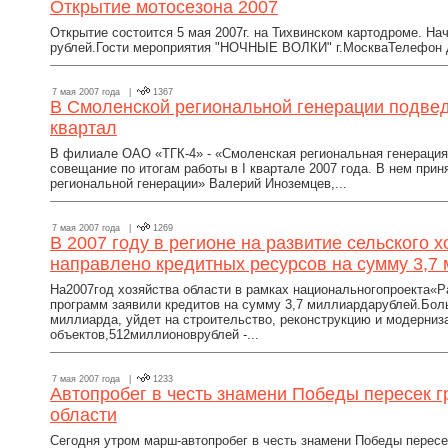
Открытие мотосезона 2007
Открытие состоится 5 мая 2007г. на Тихвинском картодроме. Нач
рублей.Гости мероприятия "НОЧНЫЕ ВОЛКИ" г.МоскваТелефон дл
7 мая 2007 года |
1367
В Смоленской региональной генерации подведе
квартал
В филиале ОАО «ТГК-4» - «Смоленская региональная генераци
совещание по итогам работы в I квартале 2007 года. В нем при
региональной генерации» Валерий Иноземцев,...
7 мая 2007 года |
1269
В 2007 году в регионе на развитие сельского х
направлено кредитных ресурсов на сумму 3,7
На2007год хозяйства области в рамках национальногопроекта«Р
программ заявили кредитов на сумму 3,7 миллиардарублей.Боль
миллиарда, уйдет на строительство, реконструкцию и модерни
объектов,512миллионоврублей -...
7 мая 2007 года |
1233
Автопробег в честь знамени Победы пересек 
области
Сегодня утром марш-автопробег в честь знамени Победы пересе