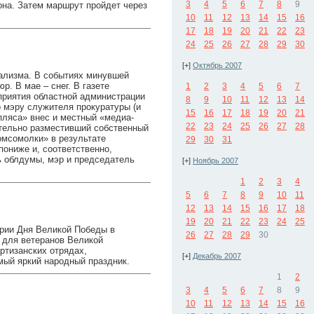
3
4
5
6
7
8
9
она. Затем маршрут пройдет через
10
11
12
13
14
15
16
17
18
19
20
21
22
23
24
25
26
27
28
29
30
[+]
Октябрь 2007
ализма. В событиях минувшей
. В мае – снег. В газете
1
2
3
4
5
6
7
приятия областной администрации
8
9
10
11
12
13
14
о мэру служителя прокуратуры (и
15
16
17
18
19
20
21
пляса» внес и местный «медиа-
22
23
24
25
26
27
28
ательно разместивший собственный
омсомолки» в результате
29
30
31
пониже и, соответственно,
ь облдумы, мэр и председатель
[+]
Ноябрь 2007
1
2
3
4
5
6
7
8
9
10
11
12
13
14
15
16
17
18
19
20
21
22
23
24
25
ерии Дня Великой Победы в
26
27
28
29
30
 для ветеранов Великой
ртизанских отрядах,
[+]
Декабрь 2007
ый яркий народный праздник.
1
2
3
4
5
6
7
8
9
10
11
12
13
14
15
16