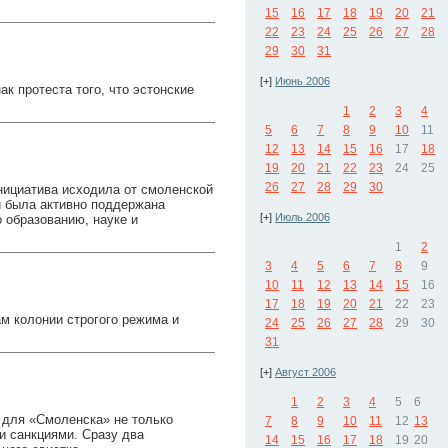
15
16
17
18
19
20
21
22
23
24
25
26
27
28
29
30
31
[+]
Июнь 2006
ак протеста того, что эстонские
1
2
3
4
5
6
7
8
9
10
11
12
13
14
15
16
17
18
19
20
21
22
23
24
25
26
27
28
29
30
нициатива исходила от смоленской
и была активно поддержана
[+]
Июль 2006
 образованию, науке и
1
2
3
4
5
6
7
8
9
10
11
12
13
14
15
16
17
18
19
20
21
22
23
ам колонии строгого режима и
24
25
26
27
28
29
30
31
[+]
Август 2006
1
2
3
4
5
6
 для «Смоленска» не только
7
8
9
10
11
12
13
 санкциями. Сразу два
14
15
16
17
18
19
20