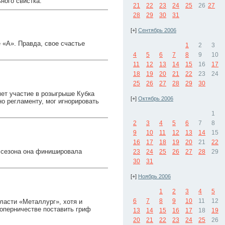
ного свистка.
21
22
23
24
25
26
27
28
29
30
31
[+]
Сентябрь 2006
 «А». Правда, свое счастье
1
2
3
4
5
6
7
8
9
10
11
12
13
14
15
16
17
18
19
20
21
22
23
24
25
26
27
28
29
30
мет участие в розыгрыше Кубка
[+]
Октябрь 2006
но регламенту, мог игнорировать
1
2
3
4
5
6
7
8
9
10
11
12
13
14
15
16
17
18
19
20
21
22
 сезона она финишировала
23
24
25
26
27
28
29
30
31
[+]
Ноябрь 2006
1
2
3
4
5
6
7
8
9
10
11
12
ласти «Металлург», хотя и
соперничестве поставить гриф
13
14
15
16
17
18
19
20
21
22
23
24
25
26