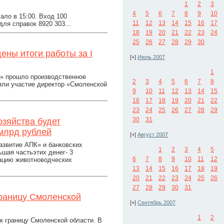
1
2
3
4
5
6
7
8
9
10
ало в 15:00. Вход 100
11
12
13
14
15
16
17
я справок 8920 303...
18
19
20
21
22
23
24
25
26
27
28
29
30
ны итоги работы за I
[+]
Июль 2007
1
я» прошло производственное
2
3
4
5
6
7
8
няли участие директор «Смоленской
9
10
11
12
13
14
15
16
17
18
19
20
21
22
23
24
25
26
27
28
29
30
31
озяйства будет
 млрд рублей
[+]
Август 2007
азвитие АПК» и банковских
1
2
3
4
5
шая частьэтих денег- 3
6
7
8
9
10
11
12
зацию животноводческих
13
14
15
16
17
18
19
20
21
22
23
24
25
26
27
28
29
30
31
границу Смоленской
[+]
Сентябрь 2007
1
2
к границу Смоленской области. В