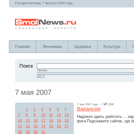
Сегодня пятница, 7 августа 2026 года.
Главная
Экономика
Здоровье
Культура
Поиск
Пример:
?????????????????????????????????????????????????????????????????
Р’В·??
7 мая 2007
7 мая 2007 года |
1296
Вакансии
1
2
3
4
5
6
7
8
9
10
11
12
13
Надоело здесь работать.....за
14
15
16
17
18
19
20
фига.Подскажите сайтик, где б
21
22
23
24
25
26
27
28
29
30
31