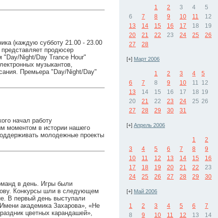
1
2
3
4
5
6
7
8
9
10
11
12
13
14
15
16
17
18
19
20
21
22
23
24
25
26
ка (каждую субботу 21.00 - 23.00
27
28
и представляет продюсер
 "Day/Night/Day Trance Hour"
[+]
Март 2006
 электронных музыкантов,
ания. Премьера "Day/Night/Day"
1
2
3
4
5
6
7
8
9
10
11
12
13
14
15
16
17
18
19
20
21
22
23
24
25
26
27
28
29
30
31
ого начал работу
[+]
Апрель 2006
 моментом в истории нашего
т поддерживать молодежные проекты
1
2
3
4
5
6
7
8
9
10
11
12
13
14
15
16
17
18
19
20
21
22
23
24
25
26
27
28
29
30
оманд в день. Игры были
олову. Конкурсы шли в следующем
[+]
Май 2006
ие. В первый день выступали
Имени академика Захарова», «Не
1
2
3
4
5
6
7
Праздник цветных карандашей»,
8
9
10
11
12
13
14