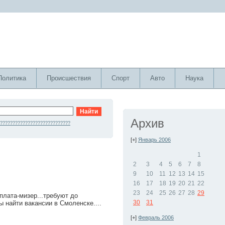
Политика
Происшествия
Спорт
Авто
Наука
Архив
????????????????????????????
[+]
Январь 2006
1
2
3
4
5
6
7
8
9
10
11
12
13
14
15
16
17
18
19
20
21
22
23
24
25
26
27
28
29
рплата-мизер...требуют до
30
31
ы найти вакансии в Смоленске....
[+]
Февраль 2006