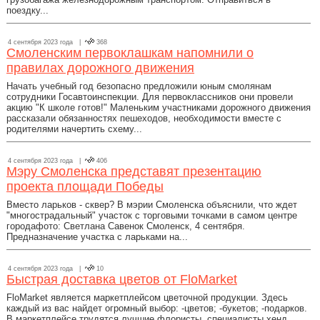
поездку...
4 сентября 2023 года |
368
Смоленским первоклашкам напомнили о
правилах дорожного движения
Начать учебный год безопасно предложили юным смолянам
сотрудники Госавтоинспекции. Для первоклассников они провели
акцию "К школе готов!" Маленьким участниками дорожного движения
рассказали обязанностях пешеходов, необходимости вместе с
родителями начертить схему...
4 сентября 2023 года |
406
Мэру Смоленска представят презентацию
проекта площади Победы
Вместо ларьков - сквер? В мэрии Смоленска объяснили, что ждет
"многострадальный" участок с торговыми точками в самом центре
городафото: Светлана Савенок Смоленск, 4 сентября.
Предназначение участка с ларьками на...
4 сентября 2023 года |
10
Быстрая доставка цветов от FloMarket
FloMarket является маркетплейсом цветочной продукции. Здесь
каждый из вас найдет огромный выбор: -цветов; -букетов; -подарков.
В маркетплейсе трудятся лучшие флористы, специалисты хенд