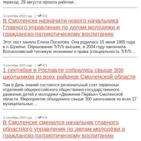
переход. 29 августа прошла рабочая...
4 сентября 2023 года |
532
В Смоленске назначили нового начальника
Главного управления по делам молодежи и
гражданско-патриотическому воспитанию
Этот пост заняла Елена Поселова. Она родилась 15 июня 1985 года
в п.Шумячи. Образование ЂЂЂ высшее, в 2004 году закончила
Волоколамский техникум экономики и права (специальность ЂЂЂ...
4 сентября 2023 года |
471
1 сентября в Рославле собрались свыше 300
школьников из всех районов Смоленской области
Там в День знаний состоялся региональный слет первичных
отделений общероссийского общественно-государственного
движения детей и молодежи «Движение Первых» Смоленской
области. Мероприятие объединило свыше 300 школьников из всех 27
муниципальных...
4 сентября 2023 года |
874
В Смоленске сменился начальник главного
областного управления по делам молодёжи и
гражданско-патриотическому воспитанию