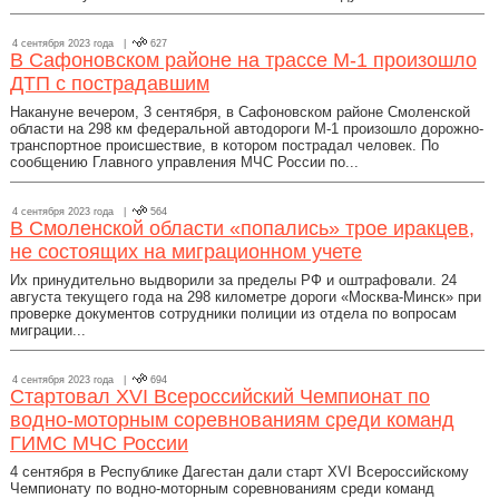
4 сентября 2023 года |
627
В Сафоновском районе на трассе М-1 произошло
ДТП с пострадавшим
Накануне вечером, 3 сентября, в Сафоновском районе Смоленской
области на 298 км федеральной автодороги М-1 произошло дорожно-
транспортное происшествие, в котором пострадал человек. По
сообщению Главного управления МЧС России по...
4 сентября 2023 года |
564
В Смоленской области «попались» трое иракцев,
не состоящих на миграционном учете
Их принудительно выдворили за пределы РФ и оштрафовали. 24
августа текущего года на 298 километре дороги «Москва-Минск» при
проверке документов сотрудники полиции из отдела по вопросам
миграции...
4 сентября 2023 года |
694
Стартовал XVI Всероссийский Чемпионат по
водно-моторным соревнованиям среди команд
ГИМС МЧС России
4 сентября в Республике Дагестан дали старт XVI Всероссийскому
Чемпионату по водно-моторным соревнованиям среди команд