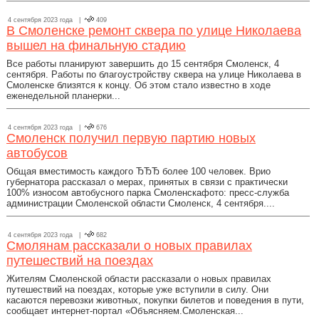
4 сентября 2023 года |
409
В Смоленске ремонт сквера по улице Николаева
вышел на финальную стадию
Все работы планируют завершить до 15 сентября Смоленск, 4
сентября. Работы по благоустройству сквера на улице Николаева в
Смоленске близятся к концу. Об этом стало известно в ходе
еженедельной планерки...
4 сентября 2023 года |
676
Смоленск получил первую партию новых
автобусов
Общая вместимость каждого ЂЂЂ более 100 человек. Врио
губернатора рассказал о мерах, принятых в связи с практически
100% износом автобусного парка Смоленскафото: пресс-служба
администрации Смоленской области Смоленск, 4 сентября....
4 сентября 2023 года |
682
Смолянам рассказали о новых правилах
путешествий на поездах
Жителям Смоленской области рассказали о новых правилах
путешествий на поездах, которые уже вступили в силу. Они
касаются перевозки животных, покупки билетов и поведения в пути,
сообщает интернет-портал «Объясняем.Смоленская...