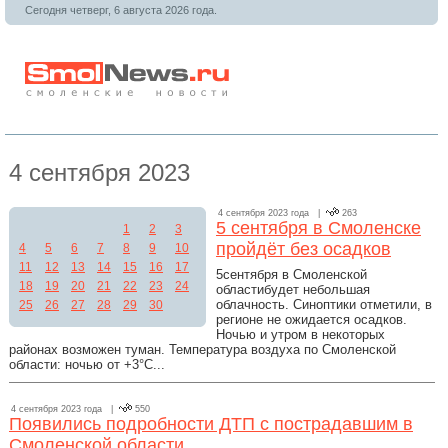
Сегодня четверг, 6 августа 2026 года.
4 сентября 2023
4 сентября 2023 года |
263
5 сентября в Смоленске
1
2
3
пройдёт без осадков
4
5
6
7
8
9
10
11
12
13
14
15
16
17
5сентября в Смоленской
18
19
20
21
22
23
24
областибудет небольшая
облачность. Синоптики отметили, в
25
26
27
28
29
30
регионе не ожидается осадков.
Ночью и утром в некоторых
районах возможен туман. Температура воздуха по Смоленской
области: ночью от +3°C...
4 сентября 2023 года |
550
Появились подробности ДТП с пострадавшим в
Смоленской области