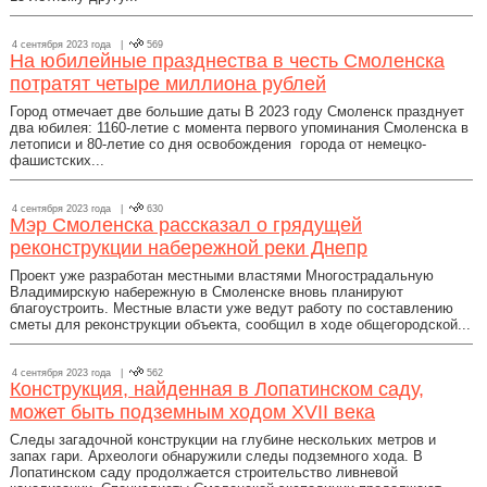
4 сентября 2023 года |
569
На юбилейные празднества в честь Смоленска
потратят четыре миллиона рублей
Город отмечает две большие даты В 2023 году Смоленск празднует
два юбилея: 1160-летие с момента первого упоминания Смоленска в
летописи и 80-летие со дня освобождения города от немецко-
фашистских...
4 сентября 2023 года |
630
Мэр Смоленска рассказал о грядущей
реконструкции набережной реки Днепр
Проект уже разработан местными властями Многострадальную
Владимирскую набережную в Смоленске вновь планируют
благоустроить. Местные власти уже ведут работу по составлению
сметы для реконструкции объекта, сообщил в ходе общегородской...
4 сентября 2023 года |
562
Конструкция, найденная в Лопатинском саду,
может быть подземным ходом XVII века
Следы загадочной конструкции на глубине нескольких метров и
запах гари. Археологи обнаружили следы подземного хода. В
Лопатинском саду продолжается строительство ливневой