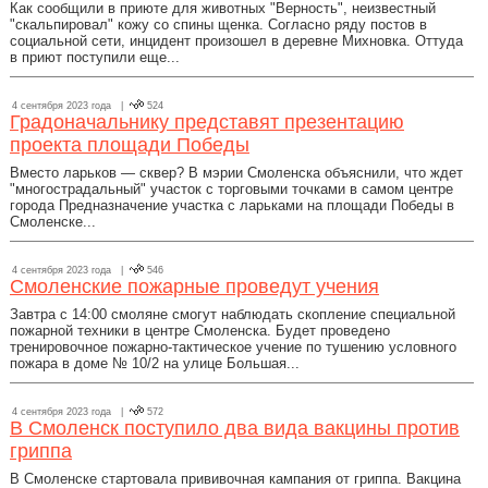
Как сообщили в приюте для животных "Верность", неизвестный
"скальпировал" кожу со спины щенка. Согласно ряду постов в
социальной сети, инцидент произошел в деревне Михновка. Оттуда
в приют поступили еще...
4 сентября 2023 года |
524
Градоначальнику представят презентацию
проекта площади Победы
Вместо ларьков — сквер? В мэрии Смоленска объяснили, что ждет
"многострадальный" участок с торговыми точками в самом центре
города Предназначение участка с ларьками на площади Победы в
Смоленске...
4 сентября 2023 года |
546
Смоленские пожарные проведут учения
Завтра с 14:00 смоляне смогут наблюдать скопление специальной
пожарной техники в центре Смоленска. Будет проведено
тренировочное пожарно-тактическое учение по тушению условного
пожара в доме № 10/2 на улице Большая...
4 сентября 2023 года |
572
В Смоленск поступило два вида вакцины против
гриппа
В Смоленске стартовала прививочная кампания от гриппа. Вакцина