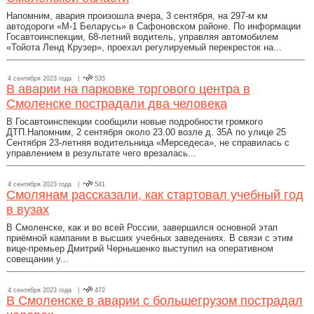
Напомним, авария произошла вчера, 3 сентября, на 297-м км
автодороги «М-1 Беларусь» в Сафоновском районе. По информации
Госавтоинспекции, 68-летний водитель, управляя автомобилем
«Тойота Ленд Крузер», проехал регулируемый перекресток на...
4 сентября 2023 года |
535
В аварии на парковке торгового центра в
Смоленске пострадали два человека
В Госавтоинспекции сообщили новые подробности громкого
ДТП.Напомним, 2 сентября около 23.00 возле д. 35А по улице 25
Сентября 23-летняя водительница «Мерседеса», не справилась с
управлением в результате чего врезалась...
4 сентября 2023 года |
541
Смолянам рассказали, как стартовал учебный год
в вузах
В Смоленске, как и во всей России, завершился основной этап
приёмной кампании в высших учебных заведениях. В связи с этим
вице-премьер Дмитрий Чернышенко выступил на оперативном
совещании у...
4 сентября 2023 года |
472
В Смоленске в аварии с большегрузом пострадал