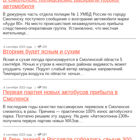
автомобиля
В дежурную часть отдела полиции № 1 УМВД России по городу
Смоленску поступило сообщение о возгорании автомобиля марки
«Ауди 80». На место происшествия незамедлительно прибыла
следственно-оперативная группа. Установлено, что местная
жительница...
4 сентября 2023 года |
235
Вторник будет ясным и сухим
Ясная и сухая погода прогнозируется в Смоленской области 5
сентября. Ночью и утром в некоторых районах видимость может
ухудшить туман. Подует слабый ветер западных направлений.
Температура воздуха по области: ночью...
4 сентября 2023 года |
584
Первая партия новых автобусов прибыла в
Смоленск
В последние годы качество пассажирских перевозок в Смоленске
снизилось в разы. Причина — практически 100% износ автобусного
парка. Поэтапно решаем эту задачу. На днях «Автоколонна-1308»
получила первую партию новых МАЗов....
4 сентября 2023 года |
567
В День знаний в Рославле собрались свыше 300