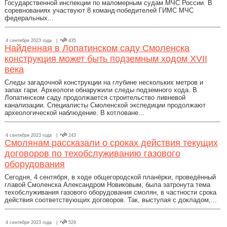
Государственной инспекции по маломерным судам МЧС России. В
соревнованиях участвуют 8 команд-победителей ГИМС МЧС
федеральных...
4 сентября 2023 года |
435
Найденная в Лопатинском саду Смоленска
конструкция может быть подземным ходом XVII
века
Следы загадочной конструкции на глубине нескольких метров и
запах гари. Археологи обнаружили следы подземного хода. В
Лопатинском саду продолжается строительство ливневой
канализации. Специалисты Смоленской экспедиции продолжают
археологической наблюдение. В котловане...
4 сентября 2023 года |
243
Смолянам рассказали о сроках действия текущих
договоров по техобслуживанию газового
оборудования
Сегодня, 4 сентября, в ходе общегородской планёрки, проведённый
главой Смоленска Александром Новиковым, была затронута тема
техобслуживания газового оборудования смолян, в частности срока
действия соответствующих договоров. Так, выступая с докладом,...
4 сентября 2023 года |
529