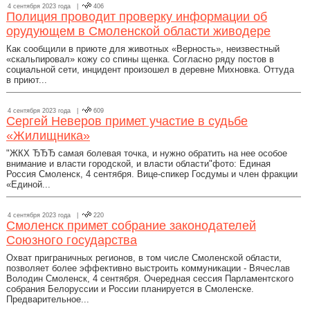
4 сентября 2023 года |
406
Полиция проводит проверку информации об
орудующем в Смоленской области живодере
Как сообщили в приюте для животных «Верность», неизвестный
«скальпировал» кожу со спины щенка. Согласно ряду постов в
социальной сети, инцидент произошел в деревне Михновка. Оттуда
в приют...
4 сентября 2023 года |
609
Сергей Неверов примет участие в судьбе
«Жилищника»
"ЖКХ ЂЂЂ самая болевая точка, и нужно обратить на нее особое
внимание и власти городской, и власти области"фото: Единая
Россия Смоленск, 4 сентября. Вице-спикер Госдумы и член фракции
«Единой...
4 сентября 2023 года |
220
Смоленск примет собрание законодателей
Союзного государства
Охват приграничных регионов, в том числе Смоленской области,
позволяет более эффективно выстроить коммуникации - Вячеслав
Володин Смоленск, 4 сентября. Очередная сессия Парламентского
собрания Белоруссии и России планируется в Смоленске.
Предварительное...