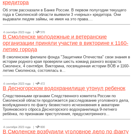
кредитора
Об этом рассказали в Банке России. В первом полугодии текущего
года в Смоленской области выявили 3 «черных» кредитора. Они
выдавали людям займы, не имея на это права....
4 сентября 2023 года |
570
В Смоленске молодежные и ветеранские
организации приняли участие в викторине к 1160-
летию города
В смоленском филиале фонда "Защитники Отечества" свои знания в
истории родного края проверяли шесть команд разного возраста
Смоленск, 4 сентября. Викторина, посвященная истории ВОВ и 1160-
летию Смоленска, состоялась в...
4 сентября 2023 года |
472
В Десногорском водохранилище утонул ребенок
Следственными органами Следственного комитета России по
Смоленской области продолжается расследование уголовного дела,
возбужденного по факту безвестного исчезновения в акватории
Трояновского сброса Десногорского водохранилища 9-летнего
ребёнка, по признакам преступления, предусмотренного...
4 сентября 2023 года |
600
В Смоленске возбудили уголовное дело по факту