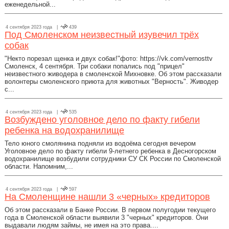
еженедельной...
4 сентября 2023 года |
439
Под Смоленском неизвестный изувечил трёх
собак
"Некто порезал щенка и двух собак!"фото: https://vk.com/vernosttv
Смоленск, 4 сентября. Три собаки попались под "прицел"
неизвестного живодера в смоленской Михновке. Об этом рассказали
волонтеры смоленского приюта для животных "Верность". Живодер
с...
4 сентября 2023 года |
535
Возбуждено уголовное дело по факту гибели
ребенка на водохранилище
Тело юного смолянина подняли из водоёма сегодня вечером
Уголовное дело по факту гибели 9-летнего ребенка в Десногорском
водохранилище возбудили сотрудники СУ СК России по Смоленской
области. Напомним,...
4 сентября 2023 года |
597
На Смоленщине нашли 3 «черных» кредиторов
Об этом рассказали в Банке России. В первом полугодии текущего
года в Смоленской области выявили 3 "черных" кредиторов. Они
выдавали людям займы, не имея на это права....