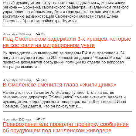
Новый руководитель структурного подразделения администрации
региона — уроженка смоленского райцентра Начальником главного
управления по деламмолодёжи и гражданско-патриотическому
воспитанию администрации Смоленской области стала Елена
Поселова. Уроженка райцентра Шумячи...
4 сентября 2023 года |
654
Под Смоленском задержали 3-х иракцев, которые
не состояли на миграционном учете
Их принудительно выдворили за пределы РФ и оштрафовали. 24
августа текущего года на 298 километре дороги "Москва-Минск" при
проверке документов сотрудники полиции из отдела по вопросам
миграции выявили...
4 сентября 2023 года |
1421
В Смоленске сменился глава «Жилищника»
Ранее этот пост занимал Александр Гупало. Его в качестве
генерального директора "Жилищника" сменил активист, адвокат и
руководитель садоводческого товарищества из Десногорска Иван
Новиков. Ожидается, что он приступит к...
4 сентября 2023 года |
477
Правоохранители проводят проверку сообщения
об орудующем под Смоленском живодере