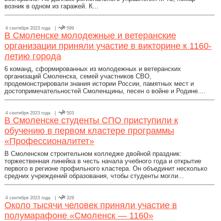
возник в одном из гаражей. К...
4 сентября 2023 года |
599
В Смоленске молодежные и ветеранские
организации приняли участие в викторине к 1160-
летию города
6 команд, сформированных из молодежных и ветеранских
организаций Смоленска, семей участников СВО,
продемонстрировали знания истории России, памятных мест и
достопримечательностей Смоленщины, песен о войне и Родине....
4 сентября 2023 года |
503
В Смоленске студенты СПО приступили к
обучению в первом кластере программы
«Профессионалитет»
В Смоленском строительном колледже двойной праздник:
торжественная линейка в честь начала учебного года и открытие
первого в регионе профильного кластера. Он объединит несколько
средних учреждений образования, чтобы студенты могли...
4 сентября 2023 года |
329
Около тысячи человек приняли участие в
полумарафоне «Смоленск — 1160»