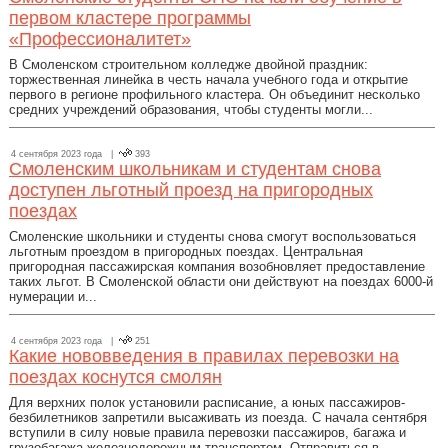
первом кластере программы
«Профессионалитет»
В Смоленском строительном колледже двойной праздник:
торжественная линейка в честь начала учебного года и открытие
первого в регионе профильного кластера. Он объединит несколько
средних учреждений образования, чтобы студенты могли...
4 сентября 2023 года |
393
Смоленским школьникам и студентам снова
доступен льготный проезд на пригородных
поездах
Смоленские школьники и студенты снова смогут воспользоваться
льготным проездом в пригородных поездах. Центральная
пригородная пассажирская компания возобновляет предоставление
таких льгот. В Смоленской области они действуют на поездах 6000-й
нумерации и...
4 сентября 2023 года |
251
Какие нововведения в правилах перевозки на
поездах коснутся смолян
Для верхних полок установили расписание, а юных пассажиров-
безбилетников запретили высаживать из поезда. С начала сентября
вступили в силу новые правила перевозки пассажиров, багажа и
грузобагажа железнодорожным транспортом. Отправиться в