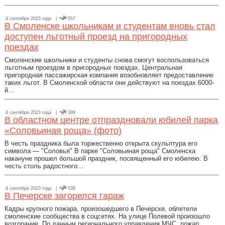
4 сентября 2023 года |
557
В Смоленске школьникам и студентам вновь стал
доступен льготный проезд на пригородных
поездах
Смоленские школьники и студенты снова смогут воспользоваться
льготным проездом в пригородных поездах. Центральная
пригородная пассажирская компания возобновляет предоставление
таких льгот. В Смоленской области они действуют на поездах 6000-
й...
4 сентября 2023 года |
399
В областном центре отпраздновали юбилей парка
«Соловьиная роща» (фото)
В честь праздника была торжественно открыта скульптура его
символа — "Соловья" В парке "Соловьиная роща" Смоленска
накануне прошел большой праздник, посвященный его юбилею. В
честь столь радостного...
4 сентября 2023 года |
538
В Печерске загорелся гараж
Кадры крупного пожара, произошедшего в Печерске, облетели
смоленские сообщества в соцсетях. На улице Полевой произошло
возгорание. По данным регионального управления МЧС, пожар