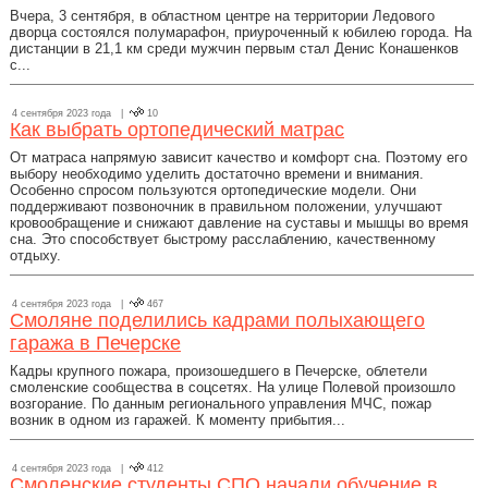
Вчера, 3 сентября, в областном центре на территории Ледового
дворца состоялся полумарафон, приуроченный к юбилею города. На
дистанции в 21,1 км среди мужчин первым стал Денис Конашенков
с...
4 сентября 2023 года |
10
Как выбрать ортопедический матрас
От матраса напрямую зависит качество и комфорт сна. Поэтому его
выбору необходимо уделить достаточно времени и внимания.
Особенно спросом пользуются ортопедические модели. Они
поддерживают позвоночник в правильном положении, улучшают
кровообращение и снижают давление на суставы и мышцы во время
сна. Это способствует быстрому расслаблению, качественному
отдыху.
4 сентября 2023 года |
467
Смоляне поделились кадрами полыхающего
гаража в Печерске
Кадры крупного пожара, произошедшего в Печерске, облетели
смоленские сообщества в соцсетях. На улице Полевой произошло
возгорание. По данным регионального управления МЧС, пожар
возник в одном из гаражей. К моменту прибытия...
4 сентября 2023 года |
412
Смоленские студенты СПО начали обучение в