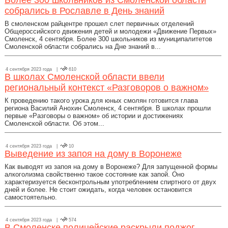
Более 300 школьников из Смоленской области
собрались в Рославле в День знаний
В смоленском райцентре прошел слет первичных отделений
Общероссийского движения детей и молодежи «Движение Первых»
Смоленск, 4 сентября. Более 300 школьников из муниципалитетов
Смоленской области собрались на Дне знаний в...
4 сентября 2023 года |
610
В школах Смоленской области ввели
региональный контекст «Разговоров о важном»
К проведению такого урока для юных смолян готовится глава
региона Василий Анохин Смоленск, 4 сентября. В школах прошли
первые «Разговоры о важном» об истории и достижениях
Смоленской области. Об этом...
4 сентября 2023 года |
10
Выведение из запоя на дому в Воронеже
Как выводят из запоя на дому в Воронеже? Для запущенной формы
алкоголизма свойственно такое состояние как запой. Оно
характеризуется бесконтрольным употреблением спиртного от двух
дней и более. Не стоит ожидать, когда человек остановится
самостоятельно.
4 сентября 2023 года |
574
В Смоленске полицейские раскрыли поджог