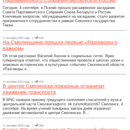
Парламентского Собрания Беларуси и России
Сегодня, 4 сентября, в Пскове прошло расширенное заседание
Совета Парламентского Собрания Союза Беларуси и России.
Ключевым вопросом, обсуждавшимся на заседании, стало развитие
приграничного сотрудничества в рамках Союзного государства.
Также...
4 сентября 2023 года |
619
На Смоленщине прошли первые «Разговоры о
важном»
Об этом рассказал Василий Анохин в социальных сетях. Врио
губернатора отметил, что общественники провели в школах уроки о
знаковых исторических и культурных событиях Смоленской области.
«Разговоры о...
4 сентября 2023 года |
574
В центре Смоленска пожарные ограничат
движение транспорта
В МЧС назвали причину грядущего скопления спасателей у вуза в
центральной части Смоленскафото: ok.ru/smolturizm67 Смоленск, 4
сентября. На время учений пожарных завтра днём ограничат
движение автомобилей в центре Смоленска. В...
4 сентября 2023 года |
564