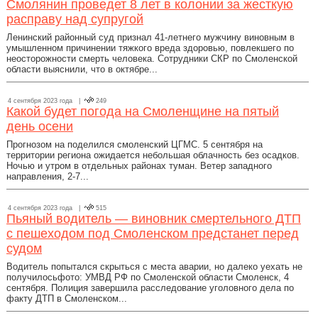
Смолянин проведет 8 лет в колонии за жесткую
расправу над супругой
Ленинский районный суд признал 41-летнего мужчину виновным в
умышленном причинении тяжкого вреда здоровью, повлекшего по
неосторожности смерть человека. Сотрудники СКР по Смоленской
области выяснили, что в октябре...
4 сентября 2023 года |
249
Какой будет погода на Смоленщине на пятый
день осени
Прогнозом на поделился смоленский ЦГМС. 5 сентября на
территории региона ожидается небольшая облачность без осадков.
Ночью и утром в отдельных районах туман. Ветер западного
направления, 2-7...
4 сентября 2023 года |
515
Пьяный водитель — виновник смертельного ДТП
с пешеходом под Смоленском предстанет перед
судом
Водитель попытался скрыться с места аварии, но далеко уехать не
получилосьфото: УМВД РФ по Смоленской области Смоленск, 4
сентября. Полиция завершила расследование уголовного дела по
факту ДТП в Смоленском...