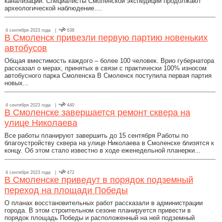
канализации. Специалисты Смоленской экспедиции продолжают
археологической наблюдение....
4 сентября 2023 года |
638
В Смоленск привезли первую партию новеньких
автобусов
Общая вместимость каждого – более 100 человек. Врио губернатора
рассказал о мерах, принятых в связи с практически 100% износом
автобусного парка Смоленска В Смоленск поступила первая партия
новых...
4 сентября 2023 года |
440
В Смоленске завершается ремонт сквера на
улице Николаева
Все работы планируют завершить до 15 сентября Работы по
благоустройству сквера на улице Николаева в Смоленске близятся к
концу. Об этом стало известно в ходе еженедельной планерки...
4 сентября 2023 года |
472
В Смоленске приведут в порядок подземный
переход на площади Победы
О планах восстановительных работ рассказали в администрации
города. В этом строительном сезоне планируется привести в
порядок площадь Победы и расположенный на ней подземный