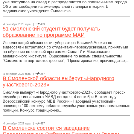
уже поступила на склад и распределяется по поликлиникам города.
Об этом сообщили на еженедельной планерке в мэрии. В
медицинские учреждения Смоленска...
4 сентября 2023 года |
409
51 смоленский студент будет получать
образование по программе МАИ
Исполняющий обязанности губернатора Василий Анохин по
видеосвязи встретился со студентами-первокурсниками, принятыми
на обучение по сетевой программе СмолГУ и Московского
авиационного института. Образование по новым специальностям
"Самолето- и вертолетостроение", "Проектирование, производство,...
4 сентября 2023 года |
257
В Смоленской области выберут «Народного
участкового-2023»
Смоляне выберут «Народного участкового-2023», сообщает пресс-
служба регионального УМВД сегодня, 4 сентября В этом году
Всероссийский конкурс МВД России «Народный участковый»
посвящён 100-летнему юбилею службы участковых уполномоченных
полиции. Конкурс традиционно...
4 сентября 2023 года |
417
В Смоленске состоится заседание