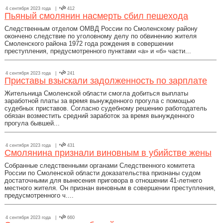
4 сентября 2023 года |
412
Пьяный смолянин насмерть сбил пешехода
Следственным отделом ОМВД России по Смоленскому району
окончено следствие по уголовному делу по обвинению жителя
Смоленского района 1972 года рождения в совершении
преступления, предусмотренного пунктами «а» и «б» части...
4 сентября 2023 года |
241
Приставы взыскали задолженность по зарплате
Жительница Смоленской области смогла добиться выплаты
заработной платы за время вынужденного прогула с помощью
судебных приставов. Согласно судебному решению работодатель
обязан возместить средний заработок за время вынужденного
прогула бывшей...
4 сентября 2023 года |
431
Смолянина признали виновным в убийстве жены
Собранные следственными органами Следственного комитета
России по Смоленской области доказательства признаны судом
достаточными для вынесения приговора в отношении 41-летнего
местного жителя. Он признан виновным в совершении преступления,
предусмотренного ч....
4 сентября 2023 года |
660