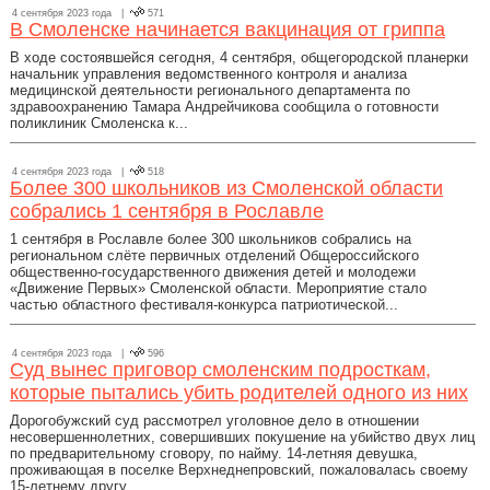
4 сентября 2023 года |
571
В Смоленске начинается вакцинация от гриппа
В ходе состоявшейся сегодня, 4 сентября, общегородской планерки
начальник управления ведомственного контроля и анализа
медицинской деятельности регионального департамента по
здравоохранению Тамара Андрейчикова сообщила о готовности
поликлиник Смоленска к...
4 сентября 2023 года |
518
Более 300 школьников из Смоленской области
собрались 1 сентября в Рославле
1 сентября в Рославле более 300 школьников собрались на
региональном слёте первичных отделений Общероссийского
общественно-государственного движения детей и молодежи
«Движение Первых» Смоленской области. Мероприятие стало
частью областного фестиваля-конкурса патриотической...
4 сентября 2023 года |
596
Суд вынес приговор смоленским подросткам,
которые пытались убить родителей одного из них
Дорогобужский суд рассмотрел уголовное дело в отношении
несовершеннолетних, совершивших покушение на убийство двух лиц
по предварительному сговору, по найму. 14-летняя девушка,
проживающая в поселке Верхнеднепровский, пожаловалась своему
15-летнему другу...