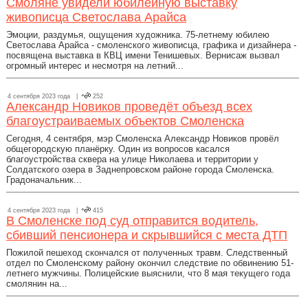
Смоляне увидели юбилейную выставку
живописца Светослава Арайса
Эмоции, раздумья, ощущения художника. 75-летнему юбилею
Светослава Арайса - смоленского живописца, графика и дизайнера -
посвящена выставка в КВЦ имени Тенишевых. Вернисаж вызвал
огромный интерес и несмотря на летний...
4 сентября 2023 года |
252
Александр Новиков проведёт объезд всех
благоустраиваемых объектов Смоленска
Сегодня, 4 сентября, мэр Смоленска Александр Новиков провёл
общегородскую планёрку. Один из вопросов касался
благоустройства сквера на улице Николаева и территории у
Солдатского озера в Заднепровском районе города Смоленска.
Градоначальник...
4 сентября 2023 года |
415
В Смоленске под суд отправится водитель,
сбивший пенсионера и скрывшийся с места ДТП
Пожилой пешеход скончался от полученных травм. Следственный
отдел по Смоленскому району окончил следствие по обвинению 51-
летнего мужчины. Полицейские выяснили, что 8 мая текущего года
смолянин на...