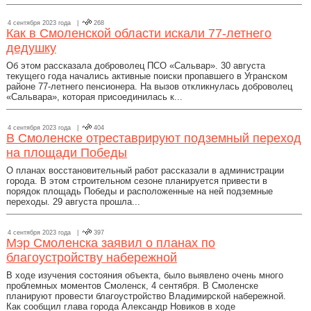
4 сентября 2023 года |
268
Как в Смоленской области искали 77-летнего
дедушку
Об этом рассказала доброволец ПСО «Сальвар». 30 августа
текущего года начались активные поиски пропавшего в Угранском
районе 77-летнего пенсионера. На вызов откликнулась доброволец
«Сальвара», которая присоединилась к...
4 сентября 2023 года |
404
В Смоленске отреставрируют подземный переход
на площади Победы
О планах восстановительный работ рассказали в администрации
города. В этом строительном сезоне планируется привести в
порядок площадь Победы и расположенные на ней подземные
переходы. 29 августа прошла...
4 сентября 2023 года |
397
Мэр Смоленска заявил о планах по
благоустройству набережной
В ходе изучения состояния объекта, было выявлено очень много
проблемных моментов Смоленск, 4 сентября. В Смоленске
планируют провести благоустройство Владимирской набережной.
Как сообщил глава города Александр Новиков в ходе