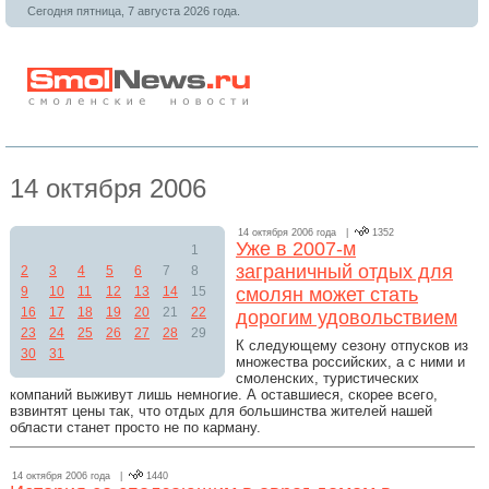
Сегодня пятница, 7 августа 2026 года.
14 октября 2006
14 октября 2006 года |
1352
Уже в 2007-м
1
заграничный отдых для
2
3
4
5
6
7
8
9
10
11
12
13
14
15
смолян может стать
16
17
18
19
20
21
22
дорогим удовольствием
23
24
25
26
27
28
29
К следующему сезону отпусков из
30
31
множества российских, а с ними и
смоленских, туристических
компаний выживут лишь немногие. А оставшиеся, скорее всего,
взвинтят цены так, что отдых для большинства жителей нашей
области станет просто не по карману.
14 октября 2006 года |
1440