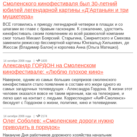
Смоленского кинофестиваля был 30-летний
юбилей легендарной картины «Д’Артаньян и три
мушкетера»
ВСЕ готовились к приезду легендарной четверки в плащах и со
шпагами во главе с бравым гасконцем. К сожалению, удостоить
кинофестиваль своим появлением из всей развеселой компании
смог только Михаил Боярский. Старыгина, Смирнитского и Смехова
заменили режиссер бессмертной картины Юнгвальд-Хилькевич, де
Жюссак (Владимир Балон) и королева Анна (Ольга Матешко).
14 октября 2006 года |
1835
Александр ГОРДОН на Смоленском
кинофестивале: «Люблю плохое кино»
Наверное, одним из самых больших сюрпризов смоленского
кинофестиваля стало появление в составе его жюри одного из
самых загадочных телеведущих - Александра Гордона. В жизни этот
человек оказался вовсе не таким мрачным, как на телеэкране, и
легко шел на контакт с людьми. Корреспондент «АиФ-Смоленск»
беседует с Гордоном о жизни, политике, кино и телевидении.
14 октября 2006 года |
2174
Олег Соболев: «Смоленские дороги нужно
приводить в порядок»
Накануне Дня работников дорожного хозяйства начальник