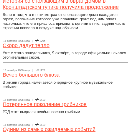
История со сползающим в овраг домом в
Кронштадтском тупике получила продолжение
Дело в том, что в пяти метрах от сползающего дома находится
гараж, положение которого уже плачевно: грунт под ним ополз
настолько, что его пришлось приковать цепями к пню: задняя часть
строения повисла в воздухе над обрывом.
14 октября 2006 года |
1295
Скоро дадут тепло
Уже с этого понедельника, 9 октября, в городе официально начался
отопительный сезон.
14 октября 2006 года |
1178
Вечер большого блюза
В жизни города намечается очередное крупное музыкальное
событие.
14 октября 2006 года |
1419
Потерянное поколение грибников
ГОД этот выдался необыкновенно грибным.
14 октября 2006 года |
1419
Одним из самых ожидаемых событий