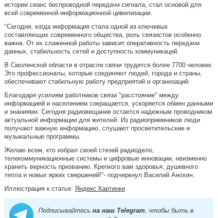
истории сеанс беспроводной передачи сигнала, стал основой для
всей современной информационной цивилизации.
"Сегодня, когда информация стала одной из ключевых
составляющих современного общества, роль связистов особенно
важна. От их слаженной работы зависит оперативность передачи
данных, стабильность сетей и доступность коммуникаций.
В Смоленской области в отрасли связи трудится более 7700 человек.
Это профессионалы, которые соединяют людей, города и страны,
обеспечивают стабильную работу предприятий и организаций.
Благодаря усилиям работников связи "расстояние" между
информацией и населением сокращается, ускоряется обмен данными
и знаниями. Сегодня радиовещание остается надежным проводником
актуальной информации для жителей. Из радиоприемников люди
получают важную информацию, слушают просветительские и
музыкальные программы.
Желаю всем, кто избрал своей стезей радиодело,
телекоммуникационные системы и цифровые инновации, неизменно
хранить верность призванию. Крепкого вам здоровья, душевного
тепла и новых ярких свершений!"- подчеркнул Василий Анохин.
Иллюстрация к статье:
Яндекс.Картинки
Подписывайтесь
на наш Telegram
, чтобы быть в