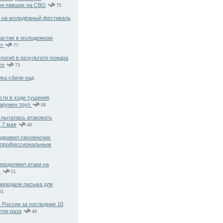
ми павших на СВО
75
 на молодёжный фестиваль
астие в молодежном
т»
77
погиб в результате пожара
ге
73
ика сбили над
сти в ходе тушения
наружен труп
68
 пыталась атаковать
 7 мая
46
здравил смоленских
с профессиональным
продолжил атаки на
ь
51
ередали письма для
51
 России за последние 10
три раза
48