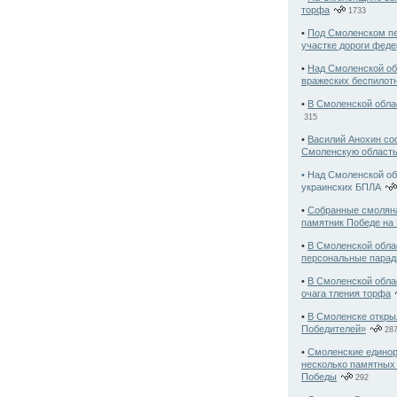
торфа
1733
•
Под Смоленском пе
участке дороги феде
•
Над Смоленской об
вражеских беспилот
•
В Смоленской обла
315
•
Василий Анохин соо
Смоленскую област
• Над Смоленской о
украинских БПЛА
•
Собранные смолян
памятник Победе на 
•
В Смоленской обла
персональные пара
•
В Смоленской обла
очага тления торфа
•
В Смоленске откры
Победителей»
28
•
Смоленские единор
несколько памятных
Победы
292