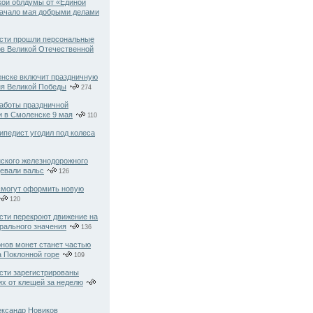
ой облдумы от «Единой
начало мая добрыми делами
сти прошли персональные
ов Великой Отечественной
нске включит праздничную
ня Великой Победы
274
аботы праздничной
и в Смоленске 9 мая
110
ипедист угодил под колеса
ского железнодорожного
цевали вальс
126
смогут оформить новую
120
сти перекроют движение на
рального значения
136
онов монет станет частью
 Поклонной горе
109
сти зарегистрированы
х от клещей за неделю
ксандр Новиков