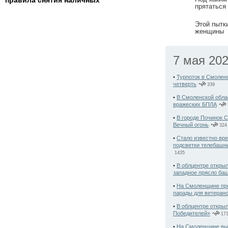
правила снятия наличных
прятаться
Этой пытк
женщины
7 мая 20
•
Турпоток в Смолен
четверть
339
•
В Смоленской обла
вражеских БПЛА
•
В городе Починок 
Вечный огонь
324
•
Стало известно вр
подсветки телебашн
1435
•
В облцентре открыл
западное прясло ба
•
На Смоленщине пр
парады для ветеран
•
В облцентре откры
Победителей»
17
•
На Смоленщине выя