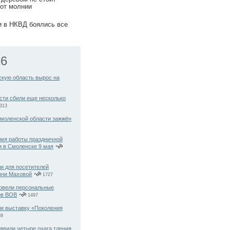
 от молнии
и в НКВД боялись все
26
скую область вырос на
сти сбили еще несколько
313
Смоленской области зажжён
емя работы праздничной
и в Смоленске 9 мая
и для посетителей
шни Маховой
1727
овели персональные
ов ВОВ
1497
ли выставку «Поколения
39
вили четыре очага тления