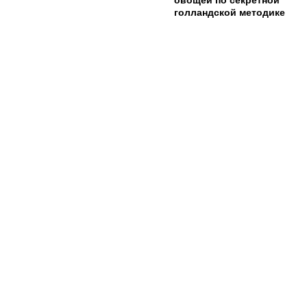
овощей по секретной
голландской методике