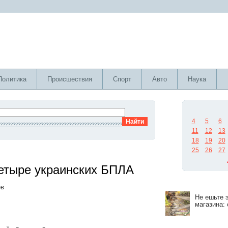
Политика
Происшествия
Спорт
Авто
Наука
4
5
6
????????????????????????????????????????????????
11
12
13
18
19
20
25
26
27
етыре украинских БПЛА
ов
Не ешьте 
магазина: 