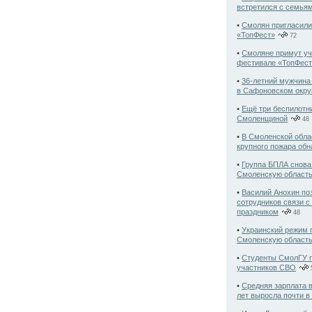
встретился с семья
•
Смолян пригласили
«ТопФест»
72
•
Смоляне примут уч
фестивале «ТопФес
•
36-летний мужчина 
в Сафоновском окру
•
Ещё три беспилотн
Смоленщиной
48
•
В Смоленской обла
крупного пожара об
•
Группа БПЛА снова
Смоленскую область
•
Василий Анохин по
сотрудников связи 
праздником
48
•
Украинский режим 
Смоленскую област
•
Студенты СмолГУ п
участников СВО
•
Средняя зарплата в
лет выросла почти в 