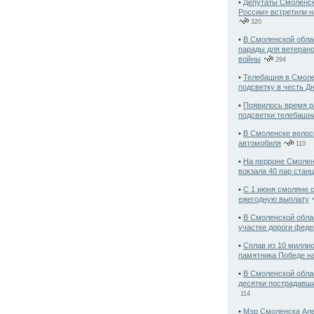
•
Депутаты Смоленск
России» встретили 
320
•
В Смоленской обла
парады для ветеран
войны
294
•
Телебашня в Смоле
подсветку в честь Д
•
Появилось время р
подсветки телебашн
•
В Смоленске велос
автомобиля
110
•
На перроне Смолен
вокзала 40 пар стан
•
С 1 июня смоляне 
ежегодную выплату
•
В Смоленской обла
участке дороги феде
•
Сплав из 10 милли
памятника Победе на
•
В Смоленской обла
десятки пострадавши
114
•
Мэр Смоленска Але