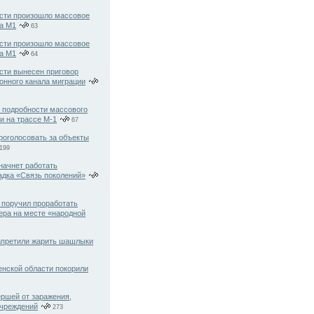
сти произошло массовое
на М1
63
сти произошло массовое
на М1
64
сти вынесен приговор
онного канала миграции
 подробности массового
и на трассе М-1
67
роголосовать за объекты
199
начнет работать
адка «Связь поколений»
 поручил проработать
ера на месте «народной
апретили жарить шашлыки
нской области покорили
ершей от заражения,
учреждений
273