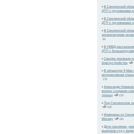
•
В Смоленской обла
ДТП с грузовиками 
•
В Смоленской обла
ДТП с грузовиками 
•
В Смоленской обла
организаторам незак
64
•
В УМВД рассказали
ДТП с большегрузам
•
Смолян призвали п
благоустройства
•
В облцентре 9 Мая 
интерактивная площ
176
•
Александр Новиков
вопрос создания скв
тропы»
210
•
Под Смоленском з
216
•
Инженеры из Смоле
Москву
181
•
Дети смолянки, ум
выиграли суд у мед