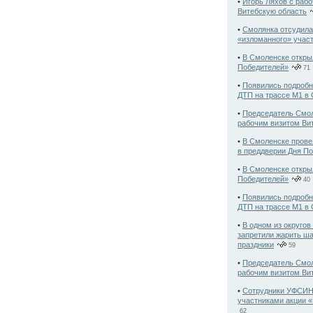
•
Игорь Ляхов с раб
Витебскую область
•
Смолянка отсудила
«изломанного» учас
•
В Смоленске откры
Победителей»
71
•
Появились подробн
ДТП на трассе М1 в
•
Председатель Смол
рабочим визитом Ви
•
В Смоленске прове
в преддверии Дня П
•
В Смоленске откры
Победителей»
40
•
Появились подробн
ДТП на трассе М1 в
•
В одном из округо
запретили жарить ш
праздники
59
•
Председатель Смол
рабочим визитом Ви
•
Сотрудники УФСИН
участниками акции «
62