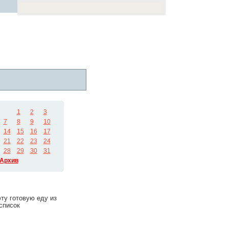
1
2
3
7
8
9
10
14
15
16
17
21
22
23
24
28
29
30
31
Архив
эту готовую еду из
список