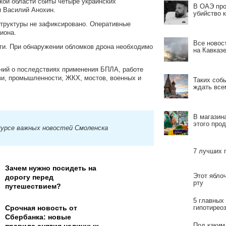
кой области сбиты четыре украинских
В ОАЭ про
и Василий Анохин.
убийство 
труктуры не зафиксировано. Оперативные
иона.
Все новос
ти. При обнаружении обломков дрона необходимо
на Кавказе
ений о последствиях применения БПЛА, работе
зи, промышленности, ЖКХ, мостов, военных и
Таких собы
ждать все
В магазин
этого прод
курсе важных новостей Смоленска
7 лучших 
Зачем нужно посидеть на
Этот яблоч
дорогу перед
рту
путешествием?
5 главных
Срочная новость от
гипотирео
Сбербанка: новые
Под каким