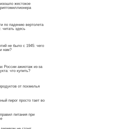
изошло жестокое
криптомиллионера
ти по падению вертолета
: читать здесь
тий не было с 1945: чего
м нам?
ах России ажиотаж из-за
укта: что купить?
продуктов от похмелья
ный пирог просто тает во
 правил питания при
зе
 деревом не стоит