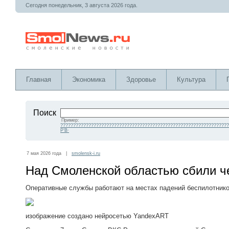
Сегодня понедельник, 3 августа 2026 года.
Главная
Экономика
Здоровье
Культура
Поиск
Пример:
??????????????????????????????????????????????????????????????????
Р’В·
7 мая 2026 года |
smolensk-i.ru
Над Смоленской областью сбили ч
Оперативные службы работают на местах падений беспилотник
изображение создано нейросетью YandexART