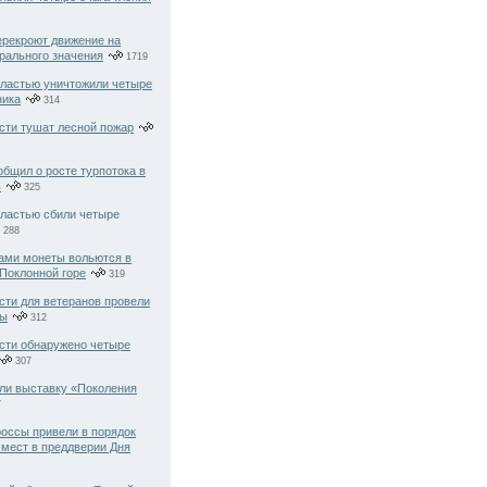
рекроют движение на
рального значения
1719
ластью уничтожили четыре
ника
314
сти тушат лесной пожар
бщил о росте турпотока в
ь
325
бластью сбили четыре
288
ами монеты вольются в
Поклонной горе
319
сти для ветеранов провели
ды
312
сти обнаружено четыре
307
ли выставку «Поколения
7
оссы привели в порядок
 мест в преддверии Дня