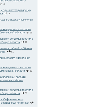
очим визитом посетил
66
 у администрации аренду
тка
68
лась выставка «Поколения
ости крупного массового
 Смоленской области
66
енской облдумы посетил с
тебскую область
72
ли масштабный субботник
обеды
61
ли выставку «Поколения
ости крупного массового
 Смоленской области
60
в Смоленской области
ашлыки на майские
енской облдумы посетил с
тебскую область
66
 в Сафонове стали
Георгиевская ленточка»