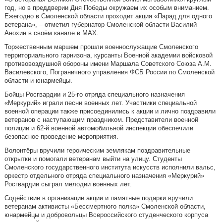
год, но в преддверии Дня Победы окружаем их особым вниманием.
Ежегодно в Смоленской области проходит акция «Парад для одного
ветерана», – отметил губернатор Смоленской области Василий
Анохин в своём канале в MAX.
Торжественным маршем прошли военнослужащие Смоленского
территориального гарнизона, курсанты Военной академии войсковой
противовоздушной обороны имени Маршала Советского Союза А.М.
Василевского, Пограничного управления ФСБ России по Смоленской
области и юнармейцы.
Бойцы Росгвардии и 25-го отряда специального назначения
«Меркурий» играли песни военных лет. Участники специальной
военной операции также присоединились к акции и лично поздравили
ветеранов с наступающим праздником. Представители военной
полиции и 62-й военной автомобильной инспекции обеспечили
безопасное проведение мероприятия.
Волонтёры вручили героическим землякам поздравительные
открытки и помогали ветеранам выйти на улицу. Студенты
Смоленского государственного института искусств исполнили вальс,
оркестр отдельного отряда специального назначения «Меркурий»
Росгвардии сыграл мелодии военных лет.
Содействие в организации акции и памятные подарки вручили
ветеранам активисты «Бессмертного полка» Смоленской области,
юнармейцы и добровольцы Всероссийского студенческого корпуса