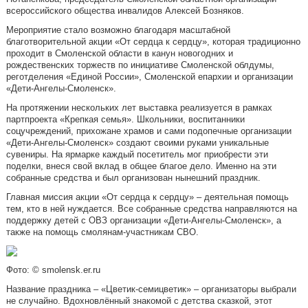
всероссийского общества инвалидов Алексей Бозняков.
Мероприятие стало возможно благодаря масштабной
благотворительной акции «От сердца к сердцу», которая традиционно
проходит в Смоленской области в канун новогодних и
рождественских торжеств по инициативе Смоленской облдумы,
реготделения «Единой России», Смоленской епархии и организации
«Дети-Ангелы-Смоленск».
На протяжении нескольких лет выставка реализуется в рамках
партпроекта «Крепкая семья». Школьники, воспитанники
соцучреждений, прихожане храмов и сами подопечные организации
«Дети-Ангелы-Смоленск» создают своими руками уникальные
сувениры. На ярмарке каждый посетитель мог приобрести эти
поделки, внеся свой вклад в общее благое дело. Именно на эти
собранные средства и был организован нынешний праздник.
Главная миссия акции «От сердца к сердцу» – деятельная помощь
тем, кто в ней нуждается. Все собранные средства направляются на
поддержку детей с ОВЗ организации «Дети-Ангелы-Смоленск», а
также на помощь смолянам-участникам СВО.
Фото: © smolensk.er.ru
Название праздника – «Цветик-семицветик» – организаторы выбрали
не случайно. Вдохновлённый знакомой с детства сказкой, этот