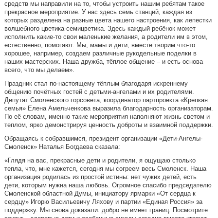
средств мы направили на то, чтобы устроить нашим ребятам такое
прекрасное мероприятие. У нас здесь семь станций, каждая из
которых разделена на разные цвета нашего настроения, как лепестки
волшебного цветика-семицветика. Здесь каждый ребёнок может
исполнить какие-то свои маленькие желания, а родители им в этом,
естественно, помогают. Мы, мамы и дети, вместе творим что-то
хорошее, например, создаем различные рукодельные поделки в
наших мастерских. Наша дружба, тёплое общение – и есть основа
всего, что мы делаем».
Праздник стал по-настоящему тёплым благодаря искреннему
общению почётных гостей с детьми-ангелами и их родителями.
Депутат Смоленского горсовета, координатор партпроекта «Крепкая
семья» Елена Амельченкова выразила благодарность организаторам.
По её словам, именно такие мероприятия наполняют жизнь светом и
теплом, ярко демонстрируя ценность доброты и взаимной поддержки.
Обращаясь к собравшимся, президент организации «Дети-Ангелы-
Смоленск» Наталья Богдаева сказала:
«Глядя на вас, прекрасные дети и родители, я ощущаю столько
тепла, что, мне кажется, сегодня мы согреем весь Смоленск. Наша
организация родилась из простой истины: нет чужих детей, есть
дети, которым нужна наша любовь. Огромное спасибо председателю
Смоленской областной Думы, инициатору ярмарки «От сердца к
сердцу» Игорю Васильевичу Ляхову и партии «Единая Россия» за
поддержку. Мы снова доказали: добро не имеет границ. Посмотрите