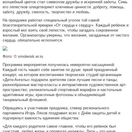
волшебный цветок стал символом дружбы и искренней заботы. Семь
его лепестков олицетворяют ключевые ценности: доброту, помощь,
заботу, дружбу, смелость, творчество и любовь.
На празднике работал специальный уголок той самой
благотворительной ярмарки «От сердца к сердцу». Каждый ребёнок и
взрослый мог взять свой лепесток, чтобы загадать сокровенное
желание. Организаторы уверены, что желания, загаданные от чистого
сердца, обязательно исполнятся.
Фото: © smolensk.er.ru
Программа мероприятия получилась невероятно насыщенной.
Каждый гость нашёл себе занятие по душе: яркий праздничный
концерт, на котором воспитанники творческих студий организации
«Дети-Ангелы» подарили зрителям свои лучшие песни и танцы;
разнообразные мастер-классы и интерактивное художественное арт-
пространство; увлекательный спортивный марафон и настольные
адаптивные игры; красочные фотозоны и объединяющий
танцевальный флешмоб.
Обращаясь к участникам праздника, спикер регионального
парламента Игорь Ляхов поздравил всех с Днём защиты детей и
подчеркнул важность единения общества:
«Для каждого родителя самое главное, чтобы его ребенок был
счастлив, любил жизнь и оправдал надежды. Дети – это наше