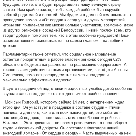
будущее, это те, кто будет представлять нашу великую страну
завтра. Нам крайне важно, чтобы каждый ребёнок был окружён
заботой родителей и властей. Мы будем и в дальнейшем помогать в
проведении ярмарки «От сердца к сердцу» и других мероприятий,
чтобы они привлекали как можно больше участников, возможно, даже
из других регионов и соседней Белоруссии. Низкий поклон всем, кто
творит добро и помогает тем, кто в этом особенно нуждается! Наши
взаимоотношения основываются на самом главном – на любви к
детям».
Парламентарий также отметил, что социальное направление
остаётся приоритетным в работе властей региона: сегодня 62%
областного бюджета направляется на реализацию соцпрограмм. А
тесное взаимодействие с такими организациями, как «Дети-Ангелы-
Смоленск», помогает распределять эти меры поддержки
максимально эффективно и адресно.
В суете праздничной подготовки и радостных улыбок детей особенно
звучали слова тех, для кого этот день имеет особое значение.
«Мой сын Григорий, которому сейчас 14 лет, с нетерпением ждал
этого дня. Он участвует в празднике в составе студии «Птички
певчие», и для него, как и для всех наших детей, это событие –
настоящий подарок, – поделилась мама «особенного» ребёнка
Наталья. – Этот праздник – не просто развлечение, а плод общего
труда и бесконечной доброты. Он состоялся благодаря нашей
ежегодной ярмарке «От сердца к сердцу». Часть вырученных на ней