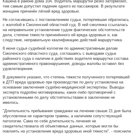
Кашена в районе дома 10А. Водитель маршрутки резко затормозил,
тем самым допустил падение одного из пассажиров. В результате
женщине причинён лёгкий вред здоровью.
Не согласившись с постановлением судьи, потерпевшая обратилась
с жалобой в Смоленский областной суд. В ней смолянка ссылалась
на неправильное установление судом фактических обстоятельств
дела, степени тяжести причинённого ей вреда здоровью и, как
следствие, неправильную квалификацию действий маршрутчика.
8 июня судья судебной коллегии по административным делам
Смоленского областного суда, соглашаясь с выводами судьи
районного суда о наличии в действиях водителя маршрутки состава
административного правонарушения, доводы жалобы оставил без
удовлетворения.
В документе указано, что степень тяжести полученного потерпевшей
в ДТП вреда здоровью при производстве по делу установлена на
основании заключения судебно-медицинской экспертизы. Выводы
эксперта подробно мотивированы, каких-либо противоречий с
установленными по делу обстоятельствами в заключении не
имелось.
"Длительность пребывания гражданки на лечении свыше 21 дня была
обусловлена не характером травмы, а наличием сопутствующей
патологии. Сама по себе длительность лечения не
свидетельствовала об объективных данных, которые могли бы
повлиять на установление вреда здоровью иной тяжести", - пояснили