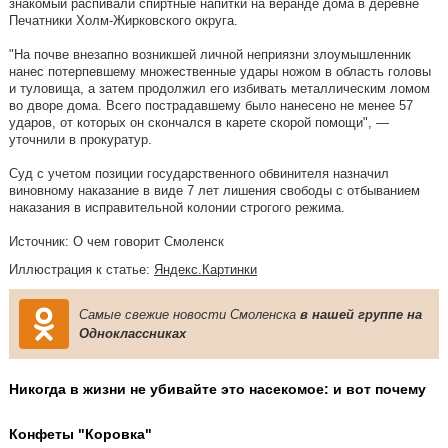
знакомый распивали спиртные напитки на веранде дома в деревне
Печатники Холм-Жирковского округа.
"На почве внезапно возникшей личной неприязни злоумышленник
нанес потерпевшему множественные удары ножом в область головы
и туловища, а затем продолжил его избивать металлическим ломом
во дворе дома. Всего пострадавшему было нанесено не менее 57
ударов, от которых он скончался в карете скорой помощи", —
уточнили в прокуратур.
Суд с учетом позиции государственного обвинителя назначил
виновному наказание в виде 7 лет лишения свободы с отбыванием
наказания в исправительной колонии строгого режима.
Источник: О чем говорит Смоленск
Иллюстрация к статье:
Яндекс.Картинки
Самые свежие новости Смоленска
в нашей группе на
Одноклассниках
Никогда в жизни не убивайте это насекомое: и вот почему
Конфеты "Коровка"