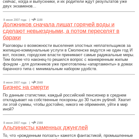
сейчас, когда и выпускники, и их родители ждут результатов уже
двух экзаменов...
8 июня 2007 года |
1188
Должников сначала лишат горячей воды и
сделают невыездными, а потом переселят в
бараки
Разговоры о возможности выселения злостных неплательщиков за
жилищно-коммунальные услуги в Смоленске ведутся не один год И
вот, похоже, городские власти принимают самые радикальные меры.
Тем более что наконец-то решился вопрос с маневренным жилым
фондом - для должников уже приготовлены «апартаменты» в домах
барачного типа с минимальным набором удобств.
8 июня 2007 года |
2648
Бизнес на смерти
По данным статистики, каждый российский пенсионер в среднем
откладывает на собственные похороны до 30 тысяч рублей. Хватит
ли этой суммы, чтобы достойно, никого не обременяя, уйти в мир
иной?
8 июня 2007 года |
1588
Альпинисты каменных джунглей
То, что «рожденным ползать» кажется фантастикой, промышленные