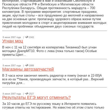
велопробег, стартовавший в мае и охвативший Смоленскую и
Псковскую области РФ и Витебскую и Могилевскую области
Республики Беларусь. Общая протяженность маршрута – 700
километров. В программе мероприятия: спортивные праздники,
акции, круглые столы – все продуманно до мелочей и направленно
на две основные цели: пропаганду здорового образа жизни путем
привлечения молодежи в спорт и акцентирование внимания молодых
людей на проблемах объединения двух союзных государств.
8 июня 2007 года |
1043
Угнан моц
В ноч с 11 на 12 сентября из кооператива Тихвинка3 был угнан
мотоцикл ДнепрМТ10. Фото с лева (пока только такое) Особые
приметы:Цвет...
8 июня 2007 года |
1689
Магазины автозапчастей
В 3 часа ночи закончил менять радиатор и помпу (начал в 22-00)А
все из-за **банов, производящих запчасти, в который раз...Верхний
патрубок для...
8 июня 2007 года |
2527
Результаты ЕГЭ могут отменить?
За 10 часов до ЕГЭ по русскому языку в Интернете появились
готовые ответы на тестирование. Но известно об этом стало только