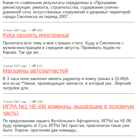
Какие-то слабенькие результаты определены в «Программе
реконструкции, ремонта, строительства, содержания улично-
дорожной сети, искусственных сооружений и дворовых территорий
города Смоленска на период 2007...
8 июня 2007 года |
1861
Куда сводить иностранца
Прочитала всю тему и мне страшно стало. Буду в Смоленске с
мужем-иностранцем в середине августа. Проживать будем по
Кирова. Так где же...
8 июня 2007 года |
1151
Магазины автозапчастей
В 3 часа ночи закончил менять радиатор и помпу (начал в 22-00)А
все из-за **банов, производящих запчасти, в который раз...Верхний
патрубок для...
8 июня 2007 года |
1248
ИГРА №1 ЧЕ-08( команды, вышедшие в основную
часть)
По предложению нашего Футбольного Афтаритета, ИГРЫ на ЧЕ-08
буду проводить я! Суть ИГРЫ №1 простая, практически такое уже
было. Короче ,прогнозим две команды,...