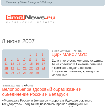
Сегодня суббота, 8 августа 2026 года.
8 июня 2007
8 июня 2007 года |
3167
Цирк МАКСИМУС
1
2
3
4
5
6
7
8
9
10
Если у кого есть желание сходить.
11
12
13
14
15
16
17
То не советую!!! Реклама большая
и громкая а отдача не какая.
18
19
20
21
22
23
24
Клоуны не смешные, крокодилы
25
26
27
28
29
30
маленькие...
8 июня 2007 года |
1802
Велопробег за здоровый образ жизни и
объединение России и Беларуси
«Молодежь России и Беларуси – дорога в будущее союзного
государства» - под таким названием прошел агитационный