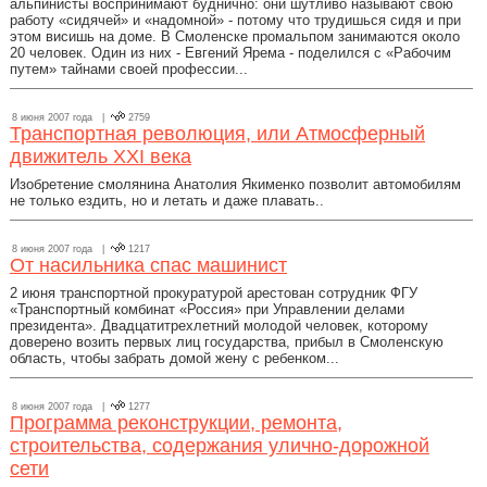
альпинисты воспринимают буднично: они шутливо называют свою
работу «сидячей» и «надомной» - потому что трудишься сидя и при
этом висишь на доме. В Смоленске промальпом занимаются около
20 человек. Один из них - Евгений Ярема - поделился с «Рабочим
путем» тайнами своей профессии...
8 июня 2007 года |
2759
Транспортная революция, или Атмосферный
движитель XXI века
Изобретение смолянина Анатолия Якименко позволит автомобилям
не только ездить, но и летать и даже плавать..
8 июня 2007 года |
1217
От насильника спас машинист
2 июня транспортной прокуратурой арестован сотрудник ФГУ
«Транспортный комбинат «Россия» при Управлении делами
президента». Двадцатитрехлетний молодой человек, которому
доверено возить первых лиц государства, прибыл в Смоленскую
область, чтобы забрать домой жену с ребенком...
8 июня 2007 года |
1277
Программа реконструкции, ремонта,
строительства, содержания улично-дорожной
сети