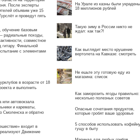
На Урале из казны были украден
юня. После эксперты
18 миллионов рублей
ителей объявим уже 15
Турслёт и проведут пять
Такую зиму в России никто не
, обучение базовым
ждал: как так?!
 — радиальные походы,
активности, совместное
д гитару. Финальной
Как выглядит место крушение
испытание с элементами
вертолета на Кавказе: смотреть
Не ешьте эту готовую еду из
магазина: список
урклубов в возрасте от 18
роекта и выполнить
Как заморозить ягоды правильно:
несколько полезных советов
а или автовокзала
льники и карематы,
Опасные сочетания продуктов,
о Смоленска и обратно
которые гробят ваше здоровье
5 способов использовать кофейн
ешествие» входит в
гущу в быту
 реализуют Движение
Маринад для любых грибов