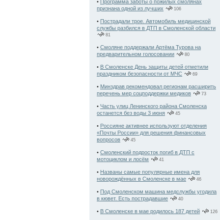
•
Программа заботы о пожилых смолянах
признана одной из лучших
106
•
Пострадали трое. Автомобиль медицинской
службы разбился в ДТП в Смоленской области
81
•
Смоляне поддержали Артёма Турова на
предварительном голосовании
80
•
В Смоленске День защиты детей отметили
праздником безопасности от МЧС
69
•
Минздрав рекомендовал регионам расширить
перечень мер соцподдержки медиков
73
•
Часть улиц Ленинского района Смоленска
останется без воды 3 июня
45
•
Россияне активнее используют отделения
«Почты России» для решения финансовых
вопросов
45
•
Смоленский подросток погиб в ДТП с
мотоциклом и лосём
41
•
Названы самые популярные имена для
новорождённых в Смоленске в мае
46
•
Под Смоленском машина медслужбы угодила
в кювет. Есть пострадавшие
40
•
В Смоленске в мае родилось 187 детей
126