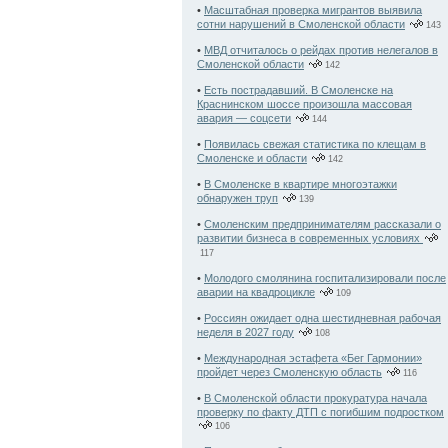
•
Масштабная проверка мигрантов выявила
сотни нарушений в Смоленской области
143
•
МВД отчиталось о рейдах против нелегалов в
Смоленской области
142
•
Есть пострадавший. В Смоленске на
Краснинском шоссе произошла массовая
авария — соцсети
144
•
Появилась свежая статистика по клещам в
Смоленске и области
142
•
В Смоленске в квартире многоэтажки
обнаружен труп
139
•
Смоленским предпринимателям рассказали о
развитии бизнеса в современных условиях
117
•
Молодого смолянина госпитализировали после
аварии на квадроцикле
109
•
Россиян ожидает одна шестидневная рабочая
неделя в 2027 году
108
•
Международная эстафета «Бег Гармонии»
пройдет через Смоленскую область
116
•
В Смоленской области прокуратура начала
проверку по факту ДТП с погибшим подростком
106