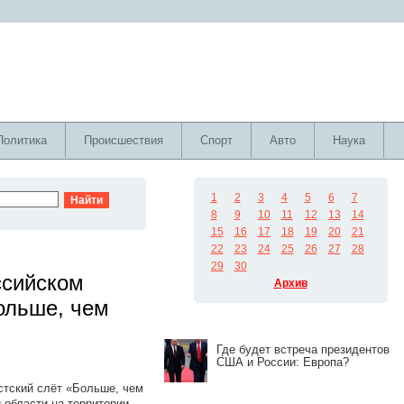
Политика
Происшествия
Спорт
Авто
Наука
1
2
3
4
5
6
7
8
9
10
11
12
13
14
15
16
17
18
19
20
21
22
23
24
25
26
27
28
29
30
ссийском
Архив
ольше, чем
Где будет встреча президентов
США и России: Европа?
стский слёт «Больше, чем
 области на территории