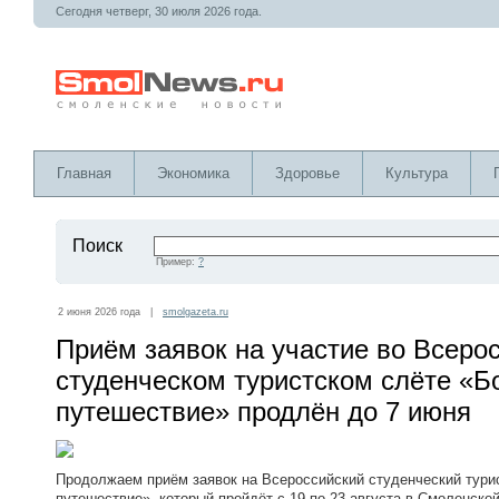
Сегодня четверг, 30 июля 2026 года.
Главная
Экономика
Здоровье
Культура
Поиск
Пример:
?
2 июня 2026 года |
smolgazeta.ru
Приём заявок на участие во Всеро
студенческом туристском слёте «Б
путешествие» продлён до 7 июня
Продолжаем приём заявок на Всероссийский студенческий тури
путешествие», который пройдёт с 19 по 23 августа в Смоленской