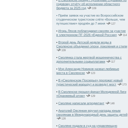
•
В Смоленске пройдут публичные слушания по
годовому отчёту об исполнении областного
бюджета за 2025 год
109
• Приём заявок на участие во Всероссийском
студенческом туристском слёте «Больше, чем
путешествие» продлён до 7 июня
127
•
Игорь Ляхов поблагодарил смолян за участие
в электронном ПГ-2026 «Единой России»
114
•
Второй день Детской недели моды в
Смоленске объединил эпохи, поколения и стили
109
•
Смолянка стала жертвой мошенничества с
дополнительными соцвыплатами
117
•
Мэр Александр Новиков назвал любимые
места в Смоленске
123
•
В «Смоленском Поозерье» проложат новый
туристический маршрут и возведут мост
173
•
В Смоленске прошел финал Молодежной Лиги
«Оранжевый атом»
129
•
Смоляне написали агродиктант
146
•
Анатолий Овсянкин вручил награды юным
смолянам в Международный день защиты детей
126
•
Смоляне подали в суд на управляющую