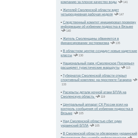
компанию за плохое качество воды
141
•
Жителей Смоленской области ждет
четырехдневная рабочая неделя
147
•
Следственный комитет инициировал проверку
информации об избиении подростка в Вязьме
140
•
Житель Смоленщины обвиняется в
финансировании экстремизма
135
•
В областном центре создадут новые кадетские
классы
130
•
Национальный парк «Смоленское Поозерье»
расширяет туристические маршруты
115
•
Губернатор Смоленской области открыл
спортивный комплекс на проспекте Гагарина
133
•
Раскрыты детали ночной атаки БПЛА на
Смоленскую область
119
•
Центральный аппарат СК России взял на
контроль сообщения об избиении подростка в
Вязьме
105
•
Над Смоленской областью сбит один
украинский БПЛА
105
•
В Смоленской области обезврежен украинский
беспилотник без ущерба инфраструктуре