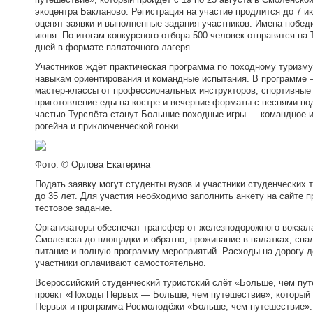
экоцентра Бакланово. Регистрация на участие продлится до 7 и
оценят заявки и выполненные задания участников. Имена побед
июня. По итогам конкурсного отбора 500 человек отправятся на 
дней в формате палаточного лагеря.
Участников ждёт практическая программа по походному туризму
навыкам ориентирования и командные испытания. В программе
мастер-классы от профессиональных инструкторов, спортивные 
приготовление еды на костре и вечерние форматы с песнями по
частью Турслёта станут Большие походные игры — командное 
рогейна и приключенческой гонки.
Фото: © Орлова Екатерина
Подать заявку могут студенты вузов и участники студенческих т
до 35 лет. Для участия необходимо заполнить анкету на сайте п
тестовое задание.
Организаторы обеспечат трансфер от железнодорожного вокзал
Смоленска до площадки и обратно, проживание в палатках, спа
питание и полную программу мероприятий. Расходы на дорогу д
участники оплачивают самостоятельно.
Всероссийский студенческий туристский слёт «Больше, чем пут
проект «Походы Первых — Больше, чем путешествие», который
Первых и программа Росмолодёжи «Больше, чем путешествие».