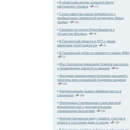
•
В областном центре открылся Центр
настольного тенниса
171
•
Стали известны новые подробности о
реабилитации смоленской медведицы Маши
(видео)
234
•
Смоленск встретил Юрия Башмета и
«Солистов Москвы»
36
•
В Смоленской области в ДТП с диким
животным погиб подросток
41
•
В Смоленской области изменится график МФЦ
22
•
Мэр Смоленска Александр Новиков рассказал
о неожиданном повороте в карьере
40
•
Минздрав рекомендовал регионам расширить
перечень мер социальной поддержки медиков
129
•
Градоначальник назвал любимые места в
Смоленске
136
•
Жительница Смоленщины стала жертвой
мошенничества с дополнительными
социальными выплатами
130
•
Жители Смоленска могут принять участие в
опросе о состоянии дорог в городе
139