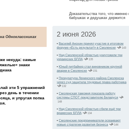
Доказательства того, что именно 
бабушках и дедушках держится
этот мир
2 июня 2026
 на Одноклассниках
•
Василий Анохин принял участие в итоговом
форуме «Есть результат!» в Смоленске
143
•
Над Смоленской областью уничтожили три
же некуда: самые
украинских БПЛА
135
яжелые» знаки
•
Юный питбайкер стал виновником крупной
диака
аварии в Смоленске
151
•
Прокуратура Ленинского района Смоленска
через суд защитила трудовые права работника
132
лай эти 5 упражнений
рез день в течении
•
Смоленская таможня показала работу
сяца, и упругая попка
системы СПОТ представителю Беларуси
148
оя.
•
Над Смоленской областью сбили ещё три
вражеских БПЛА
134
•
Смоленские предприниматели осваивают
новые стратегии развития бизнеса
144